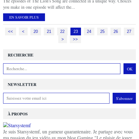
The episodes of The Lion's Song are connected in a unique way. Choices
you make in one episode will affect the...
EN SAVOIR PLUS
<<
<
10
20
21
22
23
24
25
26
27
>
>>
RECHERCHE
NEWSLETTER
À PROPOS
Je suis Starsystemf, un gameur quarantenaire. Je partage avec vous
ma passion du jeu vidéo av mon blog Gaming "Le plaisir de jouer