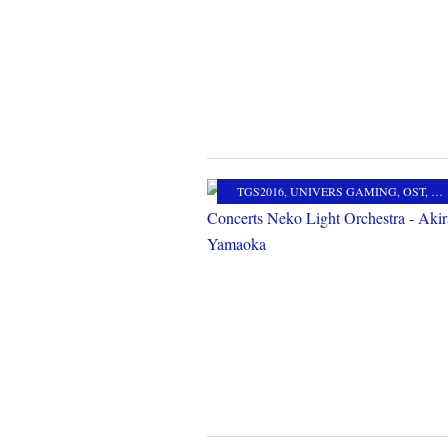
TGS2016
,
UNIVERS GAMING
,
OST
,
MU