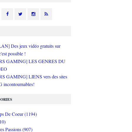
N] Des jeux vidéo gratuits sur
c'est possible !
RS GAMING] LES GENRES DU
DEO
S GAMING] LIENS vers des sites
incontournables!
ORIES
s De Coeur (1194)
10)
es Passions (907)