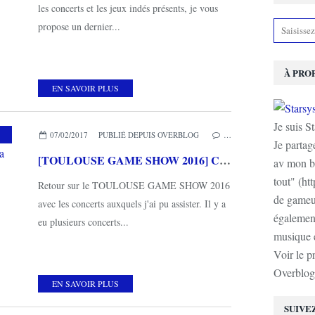
les concerts et les jeux indés présents, je vous
propose un dernier...
À PRO
EN SAVOIR PLUS
Je suis S
SIQUE
,
CONCERT
07/02/2017
PUBLIÉ DEPUIS OVERBLOG
…
Je partag
[TOULOUSE GAME SHOW 2016] Concerts Neko Light Orchestra - Akira Yamaoka
av mon b
tout" (ht
Retour sur le TOULOUSE GAME SHOW 2016
de gameur
avec les concerts auxquels j'ai pu assister. Il y a
également
eu plusieurs concerts...
musique e
Voir le p
Overblog
EN SAVOIR PLUS
SUIVE