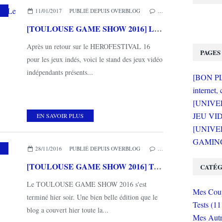
11/01/2017
PUBLIÉ DEPUIS OVERBLOG
…
[TOULOUSE GAME SHOW 2016] Le stand des jeux vidéo indépendants
Après un retour sur le HEROFESTIVAL 16
PAGES
pour les jeux indés, voici le stand des jeux vidéo
indépendants présents...
[BON PLA
internet, 
[UNIVE
JEU VI
EN SAVOIR PLUS
[UNIVER
GAMING 
,
CONVENTION
28/11/2016
PUBLIÉ DEPUIS OVERBLOG
…
[TOULOUSE GAME SHOW 2016] Toulouse, capitale du cosplay!
CATÉG
Le TOULOUSE GAME SHOW 2016 s'est
Mes Coup
terminé hier soir. Une bien belle édition que le
Tests (11
blog a couvert hier toute la...
Mes Autr