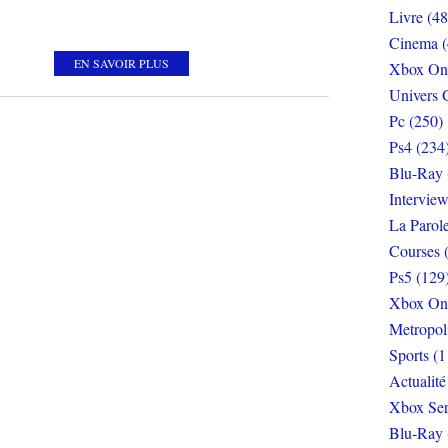
Livre (48
Cinema (
EN SAVOIR PLUS
Xbox On
Univers 
Pc (250)
Ps4 (234
Blu-Ray 
Interview
La Parol
Courses 
Ps5 (129
Xbox On
Metropol
Sports (1
Actualité
Xbox Ser
Blu-Ray 