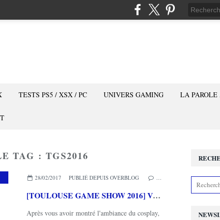
X
TESTS PS5 / XSX / PC
UNIVERS GAMING
LA PAROLE
T
E TAG : TGS2016
RECH
,
GEEK
28/02/2017
PUBLIÉ DEPUIS OVERBLOG
…
[TOULOUSE GAME SHOW 2016] Vous reprendrez bien un petit tour du salon? :)
Après vous avoir montré l'ambiance du cosplay,
NEWS