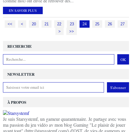
(comme moi) ont envie de retrouver des...
EN SAVOIR PLUS
<<
<
10
20
21
22
23
24
25
26
27
>
>>
RECHERCHE
NEWSLETTER
À PROPOS
Je suis Starsystemf, un gameur quarantenaire. Je partage avec vous
ma passion du jeu vidéo av mon blog Gaming "Le plaisir de jouer
avant tout" (http://starsystemf.com/) d'OST, de vies de gameurs av