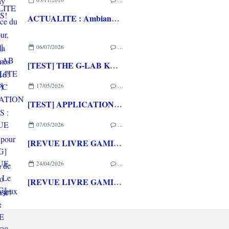
ACTUALITE : Ambiance du dernier jour, Jour 5, à la Paris Games Week 2016!
06/07/2026
…
[TEST] THE G-LAB KEYZ ELITE 400 HE PC
17/05/2026
…
[TEST] APPLICATION QWARGS : une appli française pour gérer sa collection de jeux vidéo prometteuse!
07/05/2026
…
[REVUE LIVRE GAMING] PRESS START - Le Japon des jeux vidéo aux éditions NUINUI
24/04/2026
…
[REVUE LIVRE GAMING] - RETRO - ARCADE CLASSICS - La grande histoire des bornes de jeux vidéo aux éditions CASA