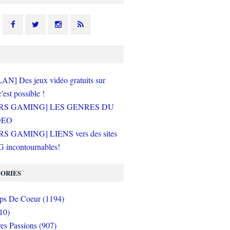
N] Des jeux vidéo gratuits sur
c'est possible !
RS GAMING] LES GENRES DU
DEO
S GAMING] LIENS vers des sites
incontournables!
ORIES
s De Coeur (1194)
10)
es Passions (907)