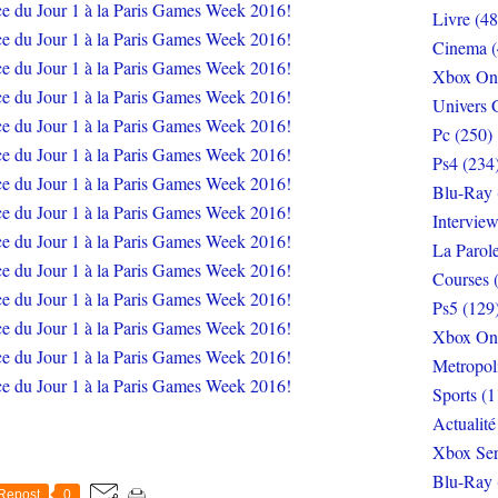
Livre (48
Cinema (
Xbox On
Univers 
Pc (250)
Ps4 (234
Blu-Ray 
Interview
La Parol
Courses 
Ps5 (129
Xbox On
Metropol
Sports (1
Actualité
Xbox Ser
Blu-Ray 
Repost
0