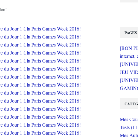
lon!
PAGES
[BON PLA
internet, 
[UNIVE
JEU VI
[UNIVER
GAMING 
CATÉG
Mes Coup
Tests (11
Mes Autr