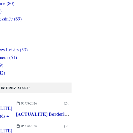
rme (80)
)
ssinée (69)
es Loisirs (53)
eur (51)
9)
42)
IMEREZ AUSSI :
05/08/2026
…
[ACTUALITE] Borderlands 4 : le Pack Prime 4 désormais disponible, le Pack Histoire et un nouveau chasseur de l’arche prévus pour le 10 Septembre
05/08/2026
…