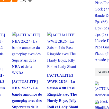
Plate-Fo
Geek (77
Bande De
Fps (66)
Upv (65)
Tps (58)
L'école D
Papa Gam
Plaion (4
Arcade (
E]
VOUS A
I -
[ACTUALITE]
4.2
[ACTUALITE]
WWE 2K26 : La
puis
NBA 2K27 - La
Saison 4 du Pass
s
bande annonce du
Ringside avec The
gameplay avec des
Hardy Boyz, Jelly
Superstars de la
Roll et Lady Shani