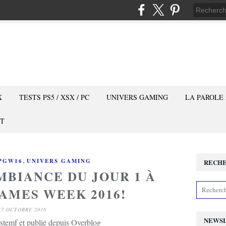
X
TESTS PS5 / XSX / PC
UNIVERS GAMING
LA PAROLE
T
,
PGW16
UNIVERS GAMING
RECH
MBIANCE DU JOUR 1 À
GAMES WEEK 2016!
27 OCTOBRE 2016
NEWS
stemf et publié depuis Overblog