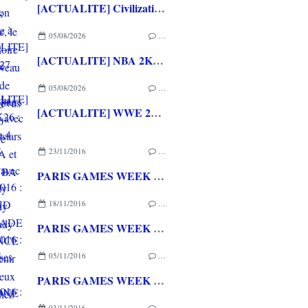
[ACTUALITE] Civilization VII - Mise à jour 1.4.2 disponible depuis quelques jours
05/08/2026
…
[ACTUALITE] NBA 2K27 - La bande annonce du gameplay avec des Superstars de la NBA et de la WNBA
05/08/2026
…
[ACTUALITE] WWE 2K26 : La Saison 4 du Pass Ringside avec The Hardy Boyz, Jelly Roll et Lady Shani
23/11/2016
…
PARIS GAMES WEEK 2016 : Le STAND JEUX MADE IN FRANCE un bel avenir pour les jeux bien de chez nous!
18/11/2016
…
PARIS GAMES WEEK 2016 : les coulisses du stand GAME ONE avec MARCUS!
05/11/2016
…
PARIS GAMES WEEK 2016 : Le cosplay était bien présent!!!
03/11/2016
…