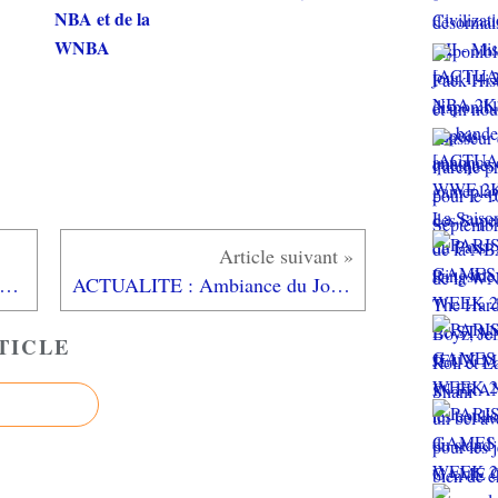
NBA et de la
WNBA
ière journée de salons parisiens : Game Connection 16 et soirée Paris Games Week 2016
ACTUALITE : Ambiance du Jour 2 à la #PGW 2016!
TICLE