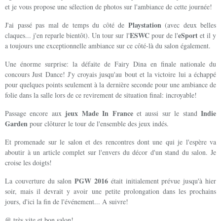
et je vous propose une sélection de photos sur l'ambiance de cette journée!
Playstation
J'ai passé pas mal de temps du côté de
(avec deux belles
ESWC
eSport
claques... j'en reparle bientôt). Un tour sur l'
pour de l'
et il y
a toujours une exceptionnelle ambiance sur ce côté-là du salon également.
Une énorme surprise: la défaite de Fairy Dina en finale nationale du
concours Just Dance! J'y croyais jusqu'au bout et la victoire lui a échappé
pour quelques points seulement à la dernière seconde pour une ambiance de
folie dans la salle lors de ce revirement de situation final: incroyable!
jeux Made In France
Indie
Passage encore aux
et aussi sur le stand
Garden
pour clôturer le tour de l'ensemble des jeux indés.
Et promenade sur le salon et des rencontres dont une qui je l'espère va
aboutir à un article complet sur l'envers du décor d'un stand du salon. Je
croise les doigts!
PGW 2016
La couverture du salon
était initialement prévue jusqu'à hier
soir, mais il devrait y avoir une petite prolongation dans les prochains
jours, d'ici la fin de l'événement... A suivre!
@ très vite et bon salon!