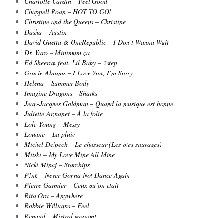
Charlotte Cardin – Feel Good
Chappell Roan – HOT TO GO!
Christine and the Queens – Christine
Dasha – Austin
David Guetta & OneRepublic – I Don’t Wanna Wait
Dr. Yaro – Minimum ça
Ed Sheeran feat. Lil Baby – 2step
Gracie Abrams – I Love You, I’m Sorry
Helena – Summer Body
Imagine Dragons – Sharks
Jean-Jacques Goldman – Quand la musique est bonne
Juliette Armanet – À la folie
Lola Young – Messy
Louane – La pluie
Michel Delpech – Le chasseur (Les oies sauvages)
Mitski – My Love Mine All Mine
Nicki Minaj – Starchips
P!nk – Never Gonna Not Dance Again
Pierre Garmier – Ceux qu’on était
Rita Ora – Anywhere
Robbie Williams – Feel
Renaud – Mistral gagnant