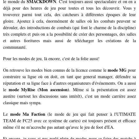
SMACKDOWN
le monde du
. C'est toujours aussi spectaculaire et on en a
déjà pour des heures de jeu pour toutes et tous les découvrir. Vous y
trouverez parmi tout cela, des catcheurs à différentes époques de leur
gloire. Ajoutez à cela, énormément de salles où les combats peuvent se
dérouler, des introductions de combats (qui font le charme de la discipline)
très complets et puis on a la possibilité de créer des personnages, des salles
et autres fioritures mais aussi de télécharger les créations de la
communauté.
Pour les modes de jeu, là encore, c'est de la folie aussi!
mode MG
On retrouve les modes bien connus de la licence comme le
pour
construire sa ligue où on doit, en tant que general manager, défendre sa
réputation et sa ligue face à d'autres organisateurs d'événements. On a aussi
mode MyRise (Mon ascension)
le
. Même si la présentation est assez
austère (surtout les discussions sans intérêt), c'est un mode carrière assez
classique mais sympa.
mode Ma Faction
Le
(le mode de jeu qui fait penser à l'UTIMATE
TEAM de FC25 avec ce système de cartes) est toujours présent et efficace
même s'il ne m'accroche pas autant qu'avec le jeu de foot d'EA.
Et encore, je vous ai pas parlé plein de modes pour se faire des matchs à