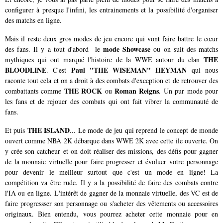
configurer à presque l'infini, les entrainements et la possibilité d'organiser
des matchs en ligne.
Mais il reste deux gros modes de jeu encore qui vont faire battre le cœur
mode Showcase
des fans. Il y a tout d'abord le
ou on suit des matchs
THE
mythiques qui ont marqué l'histoire de la WWE autour du clan
BLOODLINE
Paul "THE WISEMAN" HEYMAN
. C'est
qui nous
raconte tout cela et on a droit à des combats d'exception et de retrouver des
THE ROCK
Roman Reigns
combattants comme
ou
. Un pur mode pour
les fans et de rejouer des combats qui ont fait vibrer la communauté de
fans.
THE ISLAND
Et puis
... Le mode de jeu qui reprend le concept de monde
ouvert comme NBA 2K débarque dans WWE 2K avec cette ile ouverte. On
y crée son catcheur et on doit réaliser des missions, des défis pour gagner
de la monnaie virtuelle pour faire progresser et évoluer votre personnage
pour devenir le meilleur surtout que c'est un mode en ligne! La
compétition va être rude. Il y a la possibilité de faire des combats contre
l'IA ou en ligne. L'intérêt de gagner de la monnaie virtuelle, des VC est de
faire progressser son personnage ou s'acheter des vêtements ou accessoires
originaux. Bien entendu, vous pourrez acheter cette monnaie pour en