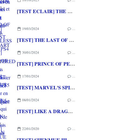
[TEST ECLAIR] THE LEGEND OF NAYUTA BOUNDLESS TRAILS PS4
19/03/2024
…
[TEST] THE LAST OF US PART II REMASTERED : Bien plus qu'un remaster pour ce chef d'oeuvre vidéoludique!
30/01/2024
…
[TEST] PRINCE OF PERSIA : THE LOST CROWN PS5 : un retour en force pour une licence mythique!
17/01/2024
…
[TEST] MARVEL'S SPIDER-MAN 2 PS5 : une suite qui prend peu de risques mais qui met une claque!
08/01/2024
…
[TEST] LIKE A DRAGON GAIDEN - THE MAN WHO ERASED HIS NAME PS5 : Une mini histoire pour lancer l'aventure LIKE A DRAGON
22/01/2020
…
[TEST] SHENMUE III PS4 : Comme figé dans le passé