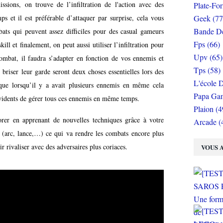
sions, on trouve de l’infiltration de l'action avec des
Plate-Fo
s et il est préférable d’attaquer par surprise, cela vous
Geek (77
Bande De
ats qui peuvent assez difficiles pour des casual gameurs
Fps (66)
l et finalement, on peut aussi utiliser l’infiltration pour
Upv (65)
ombat, il faudra s’adapter en fonction de vos ennemis et
Tps (58)
briser leur garde seront deux choses essentielles lors des
L'école D
que lorsqu’il y a avait plusieurs ennemis en même cela
Papa Gam
évidents de gérer tous ces ennemis en même temps.
Plaion (4
orer en apprenant de nouvelles techniques grâce à votre
Arcade (
s (arc, lance,…) ce qui va rendre les combats encore plus
r rivaliser avec des adversaires plus coriaces.
VOUS A