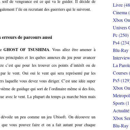
la soif de vengeance est ce qui va le guider. Il décide de
Livre (48
également l’ile en recrutant des guerriers qui le suivront.
Cinema (
Xbox On
Univers 
Pc (250)
 erreurs de parcours aussi
Ps4 (234
GHOST OF TSUSHIMA
de
. Vous allez être amener à
Blu-Ray 
es principales et les quêtes annexes du jeu pour avancer
Interview
La Parol
itre c’est que pour les trouver ces points d’intérêt ou de
Courses 
par le vent. Oui oui le vent qui sera représenté par les
Ps5 (129
vers laquelle vous devez vous diriger. C’est une idée super
Xbox On
ystème de guidage qui sort de l’ordinaire même si des fois,
Metropol
ique avec le vent. La plupart du temps ça marche bien mais
Sports (1
Actualité
 dévoile un peu comme un jeu Ubisoft. On découvre un
Xbox Ser
e que vous pouvez faire et on a fait autant pour chaque
Blu-Ray 