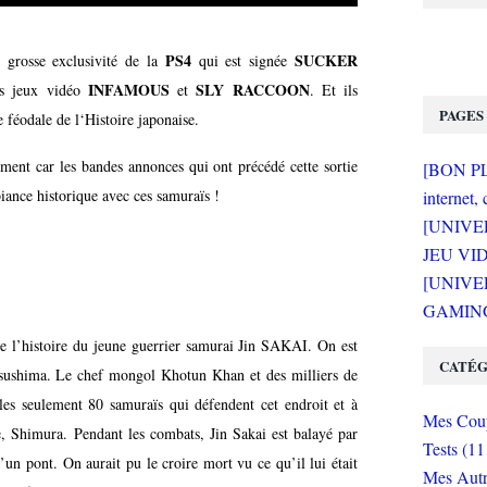
PS4
SUCKER
e grosse exclusivité de la
qui est signée
INFAMOUS
SLY RACCOON
tes jeux vidéo
et
. Et ils
PAGES
 féodale de l‘Histoire japonaise.
ment car les bandes annonces qui ont précédé cette sortie
[BON PLA
iance historique avec ces samuraïs !
internet, 
[UNIVE
JEU VI
[UNIVER
GAMING 
re l’histoire du jeune guerrier samurai Jin SAKAI. On est
CATÉG
Tsushima. Le chef mongol Khotun Khan et des milliers de
r les seulement 80 samuraïs qui défendent cet endroit et à
Mes Coup
ne, Shimura. Pendant les combats, Jin Sakai est balayé par
Tests (11
un pont. On aurait pu le croire mort vu ce qu’il lui était
Mes Autr