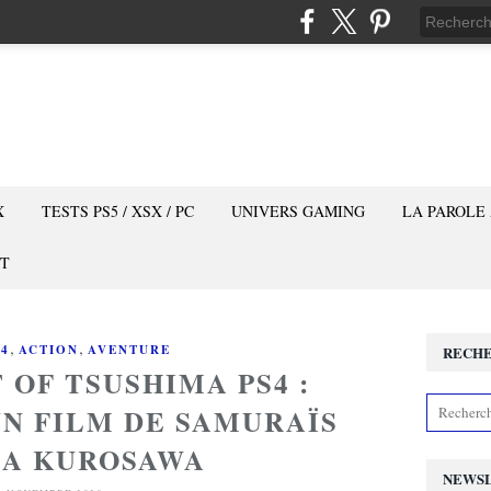
X
TESTS PS5 / XSX / PC
UNIVERS GAMING
LA PAROLE
T
,
,
S4
ACTION
AVENTURE
RECH
 OF TSUSHIMA PS4 :
N FILM DE SAMURAÏS
RA KUROSAWA
NEWS