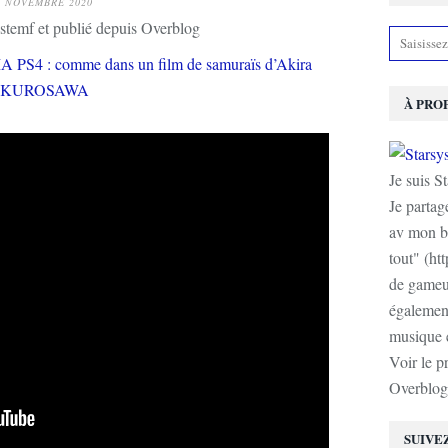
4 NOVEMBRE 2020
stemf et publié depuis Overblog
À PRO
Je suis S
Je partag
av mon b
tout" (ht
de gameur
également
musique e
Voir le p
Overblog
SUIVE