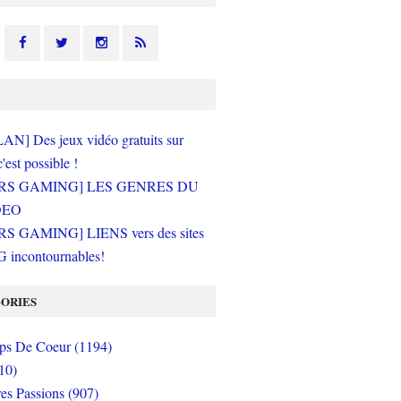
N] Des jeux vidéo gratuits sur
c'est possible !
RS GAMING] LES GENRES DU
DEO
S GAMING] LIENS vers des sites
incontournables!
ORIES
s De Coeur (1194)
10)
es Passions (907)