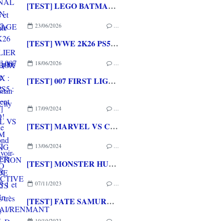
[TEST] LEGO BATMAN L'HERITAGE DU CHEVALIER NOIR XBOX SERIES X : C'est Batman Arkham City en LEGO!
23/06/2026
…
[TEST] WWE 2K26 PS5 : La version la plus aboutie de WWE 2K depuis la pause
18/06/2026
…
[TEST] 007 FIRST LIGHT PS5 : Un excellent épisode original de James Bond avec le savoir-faire de IO INTERACTIVE
17/09/2024
…
[TEST] MARVEL VS CAPCOM FIGHTING COLLECTION : ARCADE CLASSICS PS4 : Des très bons jeux vidéo sortis en arcade de retour à la maison!
13/06/2024
…
[TEST] MONSTER HUNTER STORIES 1 et 2 PS4 : Un retour des chevaucheurs de monstres sublime et passionnant
07/11/2023
…
[TEST] FATE SAMURAI/RENMANT PS4/PS5 : Du visual novel et du musou pour les fans de la saga
10/10/2023
…