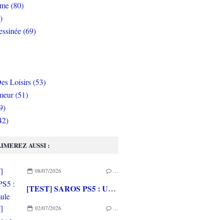
rme (80)
)
ssinée (69)
es Loisirs (53)
eur (51)
9)
42)
IMEREZ AUSSI :
08/07/2026
…
[TEST] SAROS PS5 : Une formule de RETURNAL améliorée et interessante
02/07/2026
…