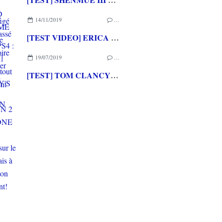
14/11/2019
…
[TEST VIDEO] ERICA PS4 : un film interactif tout simplement
19/07/2019
…
[TEST] TOM CLANCY'S THE DIVISION 2 XBOX ONE X : De nouveau sur le terrain mais à Washington maintenant!