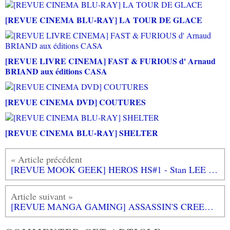
[REVUE CINEMA BLU-RAY] LA TOUR DE GLACE
[REVUE LIVRE CINEMA] FAST & FURIOUS d' Arnaud
BRIAND aux éditions CASA
[REVUE CINEMA DVD] COUTURES
[REVUE CINEMA BLU-RAY] SHELTER
[REVUE MOOK GEEK] HEROS HS#1 - Stan LEE Stan the man de A à X
[REVUE MANGA GAMING] ASSASSIN'S CREED - Blade of Shao Jun - Tome 1 de Minoji KURATA aux éditions MANA BOOKS