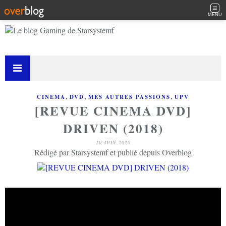
MENU
,
,
,
CINEMA
DVD
MES AUTRES PASSIONS
UPV
[REVUE CINEMA DVD]
DRIVEN (2018)
10 JUIN 2020
Rédigé par Starsystemf et publié depuis Overblog