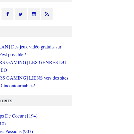
N] Des jeux vidéo gratuits sur
c'est possible !
RS GAMING] LES GENRES DU
DEO
S GAMING] LIENS vers des sites
incontournables!
ORIES
s De Coeur (1194)
10)
es Passions (907)