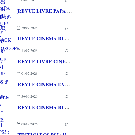
[REVUE LIVRE PAPA GAMEUR] LES WOUF! - Une puce à l'oreille d'un chien aux éditions L'ECOLE DES LOISIRS
20/07/2026
…
[REVUE CINEMA BLU-RAY] LA TOUR DE GLACE
13/07/2026
…
[REVUE LIVRE CINEMA] FAST & FURIOUS d' Arnaud BRIAND aux éditions CASA
01/07/2026
…
[REVUE CINEMA DVD] COUTURES
30/06/2026
…
[REVUE CINEMA BLU-RAY] SHELTER
08/07/2026
…
[TEST] SAROS PS5 : Une formule de RETURNAL améliorée et interessante