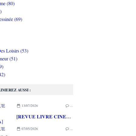
rme (80)
)
ssinée (69)
es Loisirs (53)
eur (51)
9)
42)
IMEREZ AUSSI :
13/07/2026
…
[REVUE LIVRE CINEMA] FAST & FURIOUS d' Arnaud BRIAND aux éditions CASA
07/05/2026
…