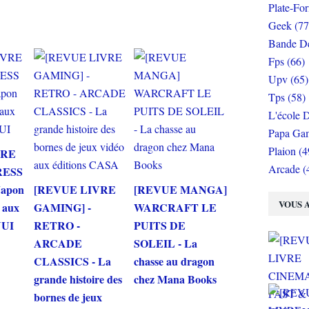
Plate-Fo
Geek (77
Bande De
Fps (66)
Upv (65)
Tps (58)
L'école D
Papa Gam
Plaion (4
VRE
Arcade (
RESS
Japon
[REVUE LIVRE
[REVUE MANGA]
VOUS A
o aux
GAMING] -
WARCRAFT LE
NUI
RETRO -
PUITS DE
ARCADE
SOLEIL - La
CLASSICS - La
chasse au dragon
grande histoire des
chez Mana Books
bornes de jeux