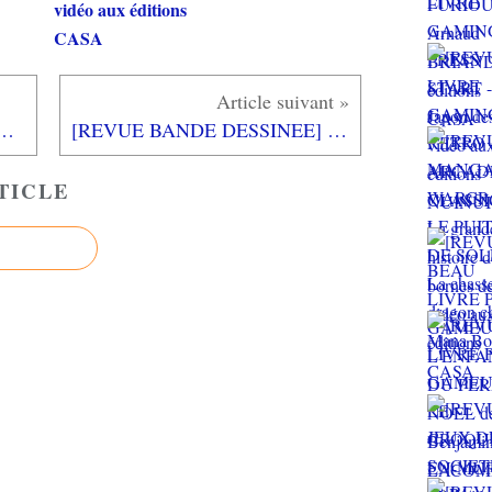
vidéo aux éditions
CASA
EMA] HEROS N°3 Tous les visages du JOKER aux éditions YNNIS
[REVUE BANDE DESSINEE] STAND STILL - STAY SILENT LIVRES I et II aux éditions AKILEOS
TICLE