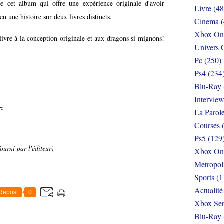
de cet album qui offre une expérience originale d'avoir
Livre (48
n une histoire sur deux livres distincts.
Cinema (
Xbox On
ivre à la conception originale et aux dragons si mignons!
Univers 
Pc (250)
Ps4 (234
Blu-Ray 
Interview
r:
La Parol
Courses 
Ps5 (129
ourni par l'éditeur)
Xbox On
Metropol
Sports (1
Actualité
Repost
0
Xbox Ser
Blu-Ray 