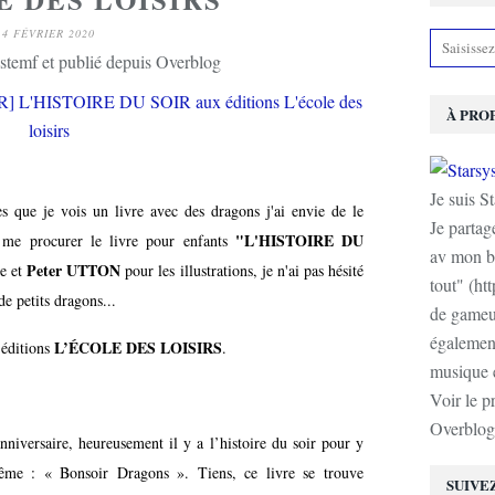
4 FÉVRIER 2020
stemf et publié depuis Overblog
À PRO
Je suis S
s que je vois un livre avec des dragons j'ai envie de le
Je partag
"L'HISTOIRE DU
de me procurer le livre pour enfants
av mon b
Peter UTTON
te et
pour les illustrations, je n'ai pas hésité
tout" (ht
de petits dragons...
de gameur
également
L’ÉCOLE DES LOISIRS
 éditions
.
musique e
Voir le p
Overblog
anniversaire, heureusement il y a l’histoire du soir pour y
ême : « Bonsoir Dragons ». Tiens, ce livre se trouve
SUIVE