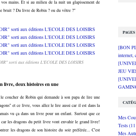
s vos mains. Et si au milieu de la nuit un glapissement de
 ce bruit ? Du livre de Robin ? ou du vôtre ?"
PAGES
[BON PLA
internet, 
OIR" sorti aux éditions L'ECOLE DES LOISIRS
[UNIVE
JEU VI
[UNIVER
n livre, deux histoires en une
GAMING 
 le coucher de Robin qui demande à son papa de lire une
CATÉG
gons" et ce livre, vous allez le lire aussi car il est dans la
 jamais vu ça dans un livre pour un enfant. Surtout que ce
Mes Coup
 car les dragons du petit livre vont envahir le grand livre!
Tests (11
ntrer les dragons de son histoire du soir préférée... C'est
Mes Autr