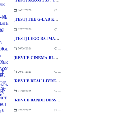
06/07/2026
…
[TEST] THE G-LAB KEYZ ELITE 400 HE PC
02/07/2026
…
[TEST] LEGO BATMAN L'HERITAGE DU CHEVALIER NOIR XBOX SERIES X : C'est Batman Arkham City en LEGO!
30/06/2026
…
[REVUE CINEMA BLU-RAY 4K] THE DESCENT
20/11/2025
…
[REVUE BEAU LIVRE PAPA GAMEUR] L'ENFANCE DU PERE NOEL de Benjamin LACOMBE et Sébastien PEREZ aux éditions L'ECOLE DES LOISIRS
01/10/2025
…
[REVUE BANDE DESSINEE] ET SOUDAIN LE FUTUR de Mathieu BURNIAT & Dominique MERMOUX aux éditions RUE DE SEVRES
02/09/2025
…