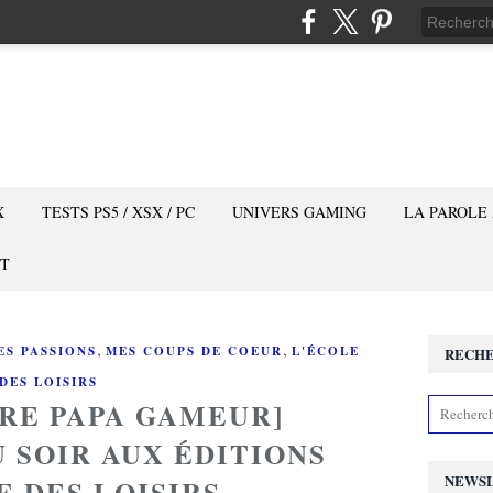
X
TESTS PS5 / XSX / PC
UNIVERS GAMING
LA PAROLE
T
,
,
ES PASSIONS
MES COUPS DE COEUR
L'ÉCOLE
RECH
DES LOISIRS
VRE PAPA GAMEUR]
U SOIR AUX ÉDITIONS
NEWS
E DES LOISIRS