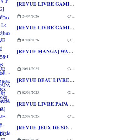
[REVUE LIVRE GAMING] PRESS START - Le Japon des jeux vidéo aux éditions NUINUI
24/04/2026
…
[REVUE LIVRE GAMING] - RETRO - ARCADE CLASSICS - La grande histoire des bornes de jeux vidéo aux éditions CASA
07/04/2026
…
[REVUE MANGA] WARCRAFT LE PUITS DE SOLEIL - La chasse au dragon chez Mana Books
20/11/2025
…
[REVUE BEAU LIVRE PAPA GAMEUR] L'ENFANCE DU PERE NOEL de Benjamin LACOMBE et Sébastien PEREZ aux éditions L'ECOLE DES LOISIRS
02/09/2025
…
[REVUE LIVRE PAPA GAMEUR] LE CROQUE-EN-MURS de Mickaël BRUN-ARNAUD et Jérémy PALLIER chez KALEIDOSCOPE
22/08/2025
…
[REVUE JEUX DE SOCIETE PAPA GAMEUR] FLASHBACK ZOMBIE KIDZ et FLASHBACK LUCY
08/08/2025
…