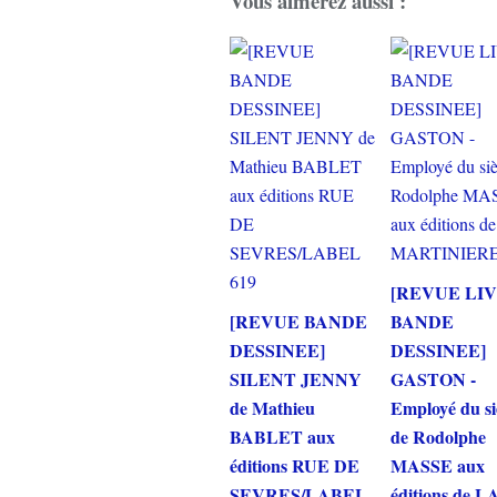
Vous aimerez aussi :
[REVUE LI
[REVUE BANDE
BANDE
DESSINEE]
DESSINEE]
SILENT JENNY
GASTON -
de Mathieu
Employé du si
BABLET aux
de Rodolphe
éditions RUE DE
MASSE aux
SEVRES/LABEL
éditions de L