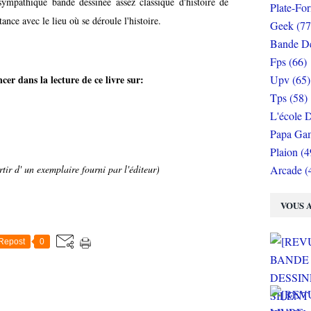
ympathique bande dessinée assez classique d'histoire de
Plate-Fo
ance avec le lieu où se déroule l'histoire.
Geek (77
Bande De
Fps (66)
er dans la lecture de ce livre sur:
Upv (65)
Tps (58)
L'école D
Papa Gam
Plaion (4
tir d' un exemplaire fourni par l'éditeur)
Arcade (
VOUS A
Repost
0