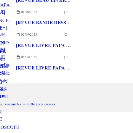
01/10/2025
…
[REVUE BANDE DESSINEE] ET SOUDAIN LE FUTUR de Mathieu BURNIAT & Dominique MERMOUX aux éditions RUE DE SEVRES
02/09/2025
…
[REVUE LIVRE PAPA GAMEUR] LE CROQUE-EN-MURS de Mickaël BRUN-ARNAUD et Jérémy PALLIER chez KALEIDOSCOPE
08/08/2025
…
[REVUE LIVRE PAPA GAMEUR] LES WOUF! - Une puce à l'oreille d'un chien aux éditions L'ECOLE DES LOISIRS
es personnelles
Préférences cookies