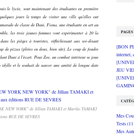
is le lycée, sont maintenant des étudiantes en première
quelques jours le temps de visiter une ville qu'elles ont
amarade de classe de Dani, Fiona, une étudiante en art au
PAGES
ble, les trois jeunes femmes vont expérimenter à 20 la
ans les pièges à touristes, réfléchissant aux soi-disant
[BON PLA
p de pizzas (pliées en deux, bien sûr). Le coup de foudre
internet, 
dant Dani à l'écart. Pour Zoe, un combat intérieur se joue
[UNIVE
n idylle et le souhait de sauver une amitié de longue date
JEU VI
[UNIVER
GAMING 
CATÉG
YORK NEW YORK" de Jillian TAMAKI et Mariko TAMAKI
Mes Coup
itions RUE DE SEVRES
Tests (11
Mes Autr