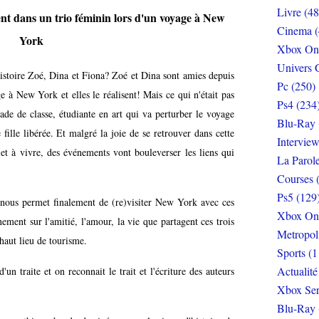
Livre (48
ent dans un trio féminin lors d'un voyage à New
Cinema (
York
Xbox On
Univers 
istoire Zoé, Dina et Fiona? Zoé et Dina sont amies depuis
Pc (250)
e à New York et elles le réalisent! Mais ce qui n'était pas
Ps4 (234
ade de classe, étudiante en art qui va perturber le voyage
Blu-Ray 
fille libérée. Et malgré la joie de se retrouver dans cette
Interview
 et à vivre, des événements vont bouleverser les liens qui
La Parol
Courses 
Ps5 (129
re nous permet finalement de (re)visiter New York avec ces
Xbox On
ment sur l'amitié, l'amour, la vie que partagent ces trois
Metropol
haut lieu de tourisme.
Sports (1
Actualité
un traite et on reconnait le trait et l'écriture des auteurs
Xbox Ser
Blu-Ray 