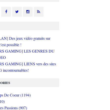
N] Des jeux vidéo gratuits sur
c'est possible !
RS GAMING] LES GENRES DU
DEO
S GAMING] LIENS vers des sites
incontournables!
ORIES
s De Coeur (1194)
10)
es Passions (907)