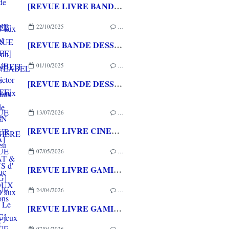
[REVUE LIVRE BANDE DESSINEE] GASTON - Employé du siècle de Rodolphe MASSE aux éditions de LA MARTINIERE
22/10/2025
…
[REVUE BANDE DESSINEE] FAHRENHEIT 451 de Victor SANTOS aux éditions ACTUSF
01/10/2025
…
[REVUE BANDE DESSINEE] ET SOUDAIN LE FUTUR de Mathieu BURNIAT & Dominique MERMOUX aux éditions RUE DE SEVRES
13/07/2026
…
[REVUE LIVRE CINEMA] FAST & FURIOUS d' Arnaud BRIAND aux éditions CASA
07/05/2026
…
[REVUE LIVRE GAMING] PRESS START - Le Japon des jeux vidéo aux éditions NUINUI
24/04/2026
…
[REVUE LIVRE GAMING] - RETRO - ARCADE CLASSICS - La grande histoire des bornes de jeux vidéo aux éditions CASA
07/04/2026
…