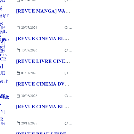
[REVUE MANGA] WARCRAFT LE PUITS DE SOLEIL - La chasse au dragon chez Mana Books
20/07/2026
…
[REVUE CINEMA BLU-RAY] LA TOUR DE GLACE
13/07/2026
…
[REVUE LIVRE CINEMA] FAST & FURIOUS d' Arnaud BRIAND aux éditions CASA
01/07/2026
…
[REVUE CINEMA DVD] COUTURES
30/06/2026
…
[REVUE CINEMA BLU-RAY] SHELTER
20/11/2025
…
[REVUE BEAU LIVRE PAPA GAMEUR] L'ENFANCE DU PERE NOEL de Benjamin LACOMBE et Sébastien PEREZ aux éditions L'ECOLE DES LOISIRS