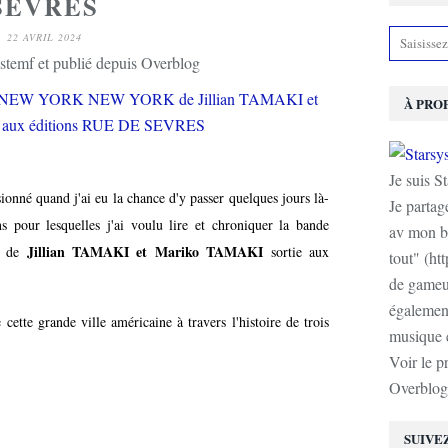
SEVRES
22 AVRIL 2024
stemf et publié depuis Overblog
À PRO
Je suis S
onné quand j'ai eu la chance d'y passer quelques jours là-
Je partag
s pour lesquelles j'ai voulu lire et chroniquer la bande
av mon b
Jillian TAMAKI et Mariko TAMAKI
de
sortie aux
tout" (ht
de gameur
également
ette grande ville américaine à travers l'histoire de trois
musique e
Voir le p
Overblog
SUIVE