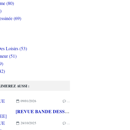
rme (80)
)
ssinée (69)
es Loisirs (53)
eur (51)
9)
42)
IMEREZ AUSSI :
09/01/2026
…
[REVUE BANDE DESSINEE] SILENT JENNY de Mathieu BABLET aux éditions RUE DE SEVRES/LABEL 619
28/10/2025
…