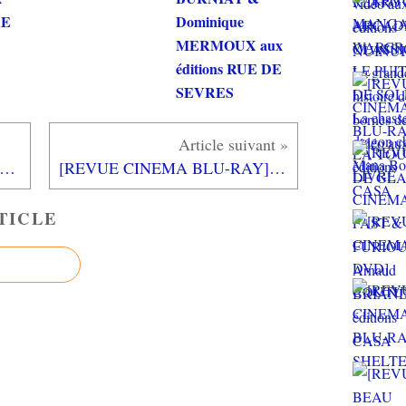
RE
Dominique
MERMOUX aux
éditions RUE DE
SEVRES
E LIVRE PAPA GAMEUR] LES CHEVEUX DE PAPA de Jörge Mühle aux éditions de L'école des loisirs
[REVUE CINEMA BLU-RAY] FOLLOW_DEAD
TICLE