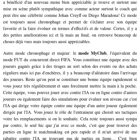
a bénéficié d'un nouveau menu bien appréciable je trouve et surtout une
mise en scène plutôt sympathique avec comme acteur surtout le coach qui
peut être une célébrité comme Johan Cruyff ou Diego Maradona! Ce mode
est toujours aussi chronophage et permet de s'éclater avec son équipe
favorite et la faire évoluer en termes d'effectifs et de valeur. Certes, il y a
des petites améliorations ici et là mais au final, on retrouve beaucoup de
choses déjà vues mais toujours aussi appréciables.
mode MyClub
Autre mode chronophage et majeur: le
, l'équivalent du
mode FUT du concurrent direct FIFA. Vous constituez une équipe avec des
joueurs gagnés grâce à des tirages au sort selon des events ou des achats
réguliers mais ici pas d'enchères, il y a beaucoup d'aléatoire dans l'arrivage
des joueurs. Reste qu'on peut se constituer une bonne équipe rapidement si
vous jouez très régulièrement et sans forcément mettre la main à la poche.
Cette équipe, vous pouvez jouer avec contre l'IA ou en ligne contre d'autres
joueurs ou également faire des simulations pour évaluer son niveau car c'est
l'IA qui dirige votre équipe contre une équipe d'un autre joueur également
dirigée par l'IA. Vous jouez le rôle de l'entraineur qui choisit ses tactiques
voire les remplacements si on le souhaite. Cela reste toujours aussi sympa
par contre, le seul hic que j'ai avec ce mode, c'est que pour trouver des
parties en ligne le matchmaking est peu rapide et il m'ait arrivé de me
rabattre contre l'IA ne trouvant pas de parties en ligne… C'est bien