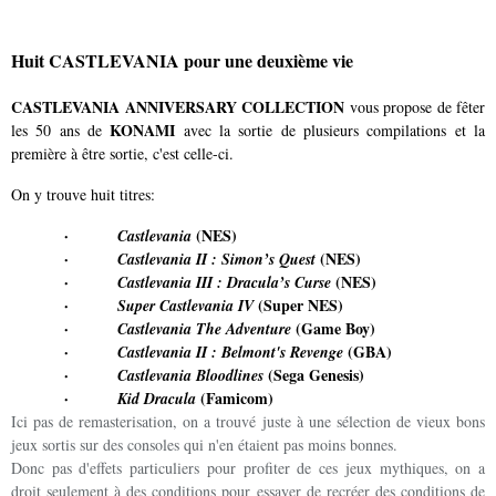
Huit CASTLEVANIA pour une deuxième vie
CASTLEVANIA ANNIVERSARY COLLECTION
vous propose de fêter
KONAMI
les 50 ans de
avec la sortie de plusieurs compilations et la
première à être sortie, c'est celle-ci.
On y trouve huit titres:
·
(NES)
Castlevania
·
(NES)
Castlevania II : Simon’s Quest
·
(NES)
Castlevania III : Dracula’s Curse
·
(Super NES)
Super Castlevania IV
·
(Game Boy)
Castlevania The Adventure
·
(GBA)
Castlevania II : Belmont's Revenge
·
(Sega Genesis)
Castlevania Bloodlines
·
(Famicom)
Kid Dracula
Ici pas de remasterisation, on a trouvé juste à une sélection de vieux bons
jeux sortis sur des consoles qui n'en étaient pas moins bonnes.
Donc pas d'effets particuliers pour profiter de ces jeux mythiques, on a
droit seulement à des conditions pour essayer de recréer des conditions de