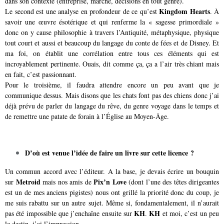
dans son contexte (entreprise, marché, décisions en tout genre).
Kingdom Hearts
Le second est une analyse en profondeur de ce qu’est
. À
savoir une œuvre ésotérique et qui renferme la « sagesse primordiale »
donc on y cause philosophie à travers l’Antiquité, métaphysique, physique
tout court et aussi et beaucoup du langage du conte de fées et de Disney. Et
ma foi, on établit une corrélation entre tous ces éléments qui est
incroyablement pertinente. Ouais, dit comme ça, ça a l’air très chiant mais
en fait, c’est passionnant.
Pour le troisième, il faudra attendre encore un peu avant que je
communique dessus. Mais disons que les chats font pas des chiens donc j’ai
déjà prévu de parler du langage du rêve, du genre voyage dans le temps et
de remettre une patate de forain à l’Église au Moyen-Âge.
D’où est venue l’idée de faire un livre sur cette licence ?
Un commun accord avec l’éditeur. A la base, je devais écrire un bouquin
Metroid
Pix’n Love
sur
mais nos amis de
(dont l’une des têtes dirigeantes
est un de mes anciens pigistes) nous ont grillé la priorité donc du coup, je
me suis rabattu sur un autre sujet. Même si, fondamentalement, il n’aurait
KH
KH
pas été impossible que j’enchaîne ensuite sur
.
et moi, c’est un peu
le destin, j’ai l’impression.