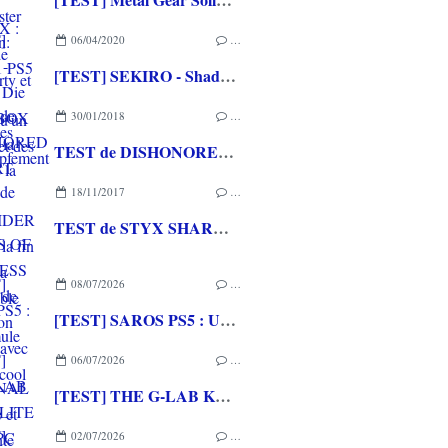
06/04/2020
…
[TEST] SEKIRO - Shadows Die Twice XBOX ONE X : la beauté de la difficulté
30/01/2018
…
TEST de DISHONORED LA MORT DE L'OUTSIDER sur PS4 : la fin d'une saga remarquable
18/11/2017
…
TEST de STYX SHARDS OF DARKNESS (sur PC): de l'infiltration hardcore avec un perso cool
08/07/2026
…
[TEST] SAROS PS5 : Une formule de RETURNAL améliorée et interessante
06/07/2026
…
[TEST] THE G-LAB KEYZ ELITE 400 HE PC
02/07/2026
…