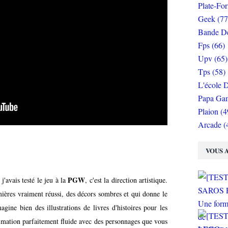
Plate-Fo
Geek (77
Bande De
Fps (66)
Upv (65)
Tps (58)
L'école D
Papa Gam
Plaion (4
Arcade (
VOUS A
PGW
'avais testé le jeu à la
, c'est la direction artistique.
ères vraiment réussi, des décors sombres et qui donne le
gine bien des illustrations de livres d'histoires pour les
animation parfaitement fluide avec des personnages que vous