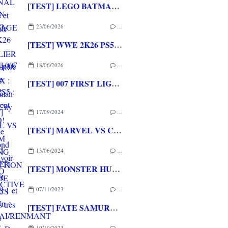
[TEST] LEGO BATMAN L'HERITAGE DU CHEVALIER NOIR XBOX SERIES X : C'est Batman Arkham City en LEGO!
23/06/2026
…
[TEST] WWE 2K26 PS5 : La version la plus aboutie de WWE 2K depuis la pause
18/06/2026
…
[TEST] 007 FIRST LIGHT PS5 : Un excellent épisode original de James Bond avec le savoir-faire de IO INTERACTIVE
17/09/2024
…
[TEST] MARVEL VS CAPCOM FIGHTING COLLECTION : ARCADE CLASSICS PS4 : Des très bons jeux vidéo sortis en arcade de retour à la maison!
13/06/2024
…
[TEST] MONSTER HUNTER STORIES 1 et 2 PS4 : Un retour des chevaucheurs de monstres sublime et passionnant
07/11/2023
…
[TEST] FATE SAMURAI/RENMANT PS4/PS5 : Du visual novel et du musou pour les fans de la saga
10/10/2023
…