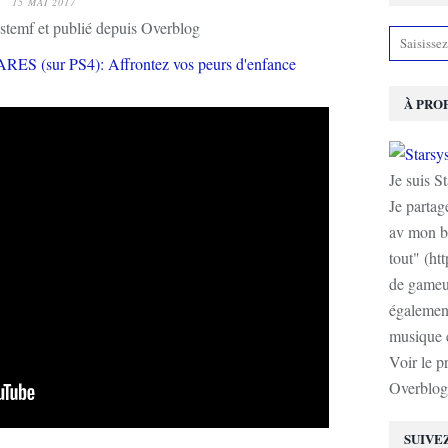
15 MAI 2017
stemf et publié depuis Overblog
À PRO
Je suis S
Je partag
av mon b
tout" (ht
de gameur
également
musique e
Voir le p
Overblog
SUIVE