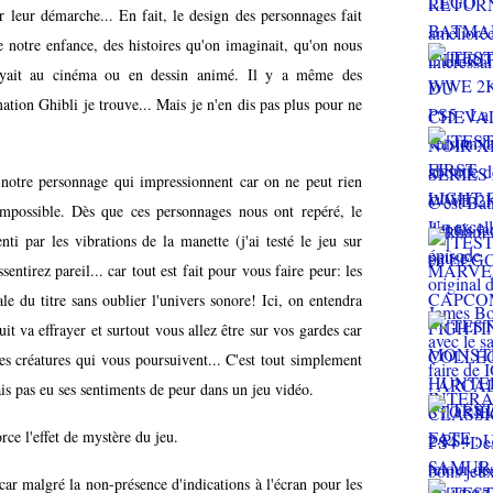
r leur démarche... En fait, le design des personnages fait
notre enfance, des histoires qu'on imaginait, qu'on nous
voyait au cinéma ou en dessin animé. Il y a même des
mation Ghibli je trouve... Mais je n'en dis pas plus pour ne
 notre personnage qui impressionnent car on ne peut rien
 impossible. Dès que ces personnages nous ont repéré, le
ti par les vibrations de la manette (j'ai testé le jeu sur
entirez pareil... car tout est fait pour vous faire peur: les
le du titre sans oublier l'univers sonore! Ici, on entendra
uit va effrayer et surtout vous allez être sur vos gardes car
les créatures qui vous poursuivent... C'est tout simplement
ais pas eu ses sentiments de peur dans un jeu vidéo.
rce l'effet de mystère du jeu.
car malgré la non-présence d'indications à l'écran pour les