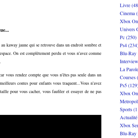
Livre (48
Cinema (
Xbox On
Univers 
ue...
Pc (250)
le au kaway jaune qui se retrouve dans un endroit sombre et
Ps4 (234
Blu-Ray 
d'espace. On est complètement perdu et vous n'avez comme
Interview
.
La Parol
car vous rendez compte que vous n'êtes pas seule dans un
Courses 
eilleurs contes pour enfants vous traquent...Vous n'avez
Ps5 (129
taille pour vous cacher, vous faufiler et essayer de ne pas
Xbox On
Metropol
Sports (1
Actualité
Xbox Ser
Blu-Ray 