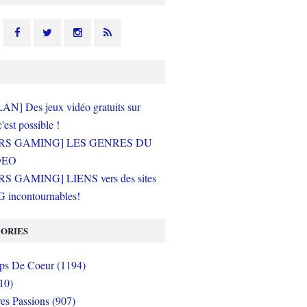
N] Des jeux vidéo gratuits sur
c'est possible !
RS GAMING] LES GENRES DU
DEO
S GAMING] LIENS vers des sites
incontournables!
ORIES
s De Coeur (1194)
10)
es Passions (907)