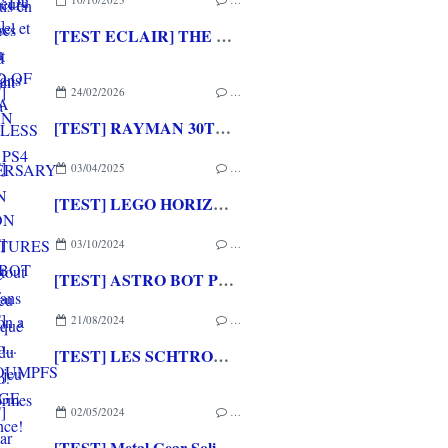
[TEST ECLAIR] THE LEGEND OF NAYUTA BOUNDLESS TRAILS PS4
24/02/2026
…
[TEST] RAYMAN 30TH ANNIVERSARY EDITION PS5 : Un grand hommage pour un jeu qui a marqué l'histoire du Jeu Vidéo!
03/04/2025
…
[TEST] LEGO HORIZON ADVENTURES PS5 : Surtout pour les fans d'Aloy
03/10/2024
…
[TEST] ASTRO BOT PS5 : PlayStation a son Mario... enfin son jeu de plateformes de référence!
21/08/2024
…
[TEST] LES SCHTROUMPFS - VILLAGE PARTY XBOX SERIES X : Un mix de Mario Party et de jeu de plateformes schtroumpfement chouette!
02/05/2024
…
[TEST] Metal Gear Solid Master Collection: Volume 1 PS5 : Plus un portage qu'un remaster et des bonus!