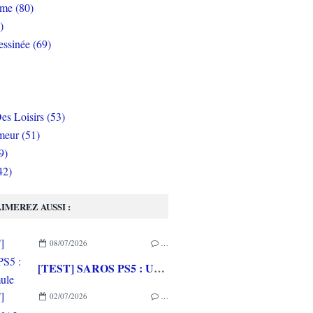
rme (80)
)
ssinée (69)
es Loisirs (53)
eur (51)
9)
42)
IMEREZ AUSSI :
08/07/2026
…
[TEST] SAROS PS5 : Une formule de RETURNAL améliorée et interessante
02/07/2026
…