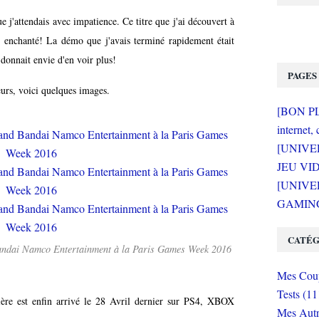
ue j'attendais avec impatience. Ce titre que j'ai découvert à
 enchanté! La démo que j'avais terminé rapidement était
 donnait envie d'en voir plus!
PAGES
eurs, voici quelques images.
[BON PLA
internet, 
[UNIVE
JEU VI
[UNIVER
GAMING 
CATÉG
Bandai Namco Entertainment à la Paris Games Week 2016
Mes Coup
Tests (11
ière est enfin arrivé le 28 Avril dernier sur PS4, XBOX
Mes Autr