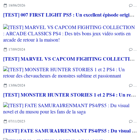
18/06/2026
…
[TEST] 007 FIRST LIGHT PS5 : Un excellent épisode original de James Bond avec le savoir-faire de IO INTERACTIVE
17/09/2024
…
[TEST] MARVEL VS CAPCOM FIGHTING COLLECTION : ARCADE CLASSICS PS4 : Des très bons jeux vidéo sortis en arcade de retour à la maison!
13/06/2024
…
[TEST] MONSTER HUNTER STORIES 1 et 2 PS4 : Un retour des chevaucheurs de monstres sublime et passionnant
07/11/2023
…
[TEST] FATE SAMURAI/RENMANT PS4/PS5 : Du visual novel et du musou pour les fans de la saga