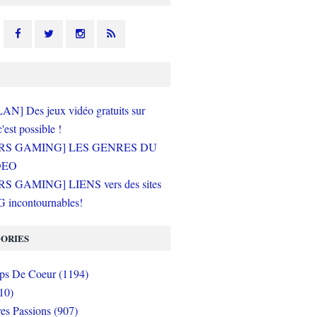
N] Des jeux vidéo gratuits sur
c'est possible !
RS GAMING] LES GENRES DU
DEO
S GAMING] LIENS vers des sites
incontournables!
ORIES
s De Coeur (1194)
10)
es Passions (907)