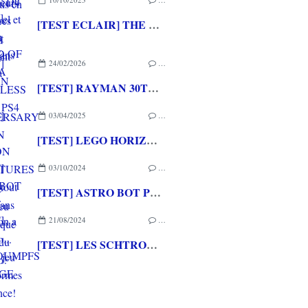
[TEST ECLAIR] THE LEGEND OF NAYUTA BOUNDLESS TRAILS PS4
24/02/2026
…
[TEST] RAYMAN 30TH ANNIVERSARY EDITION PS5 : Un grand hommage pour un jeu qui a marqué l'histoire du Jeu Vidéo!
03/04/2025
…
[TEST] LEGO HORIZON ADVENTURES PS5 : Surtout pour les fans d'Aloy
03/10/2024
…
[TEST] ASTRO BOT PS5 : PlayStation a son Mario... enfin son jeu de plateformes de référence!
21/08/2024
…
[TEST] LES SCHTROUMPFS - VILLAGE PARTY XBOX SERIES X : Un mix de Mario Party et de jeu de plateformes schtroumpfement chouette!