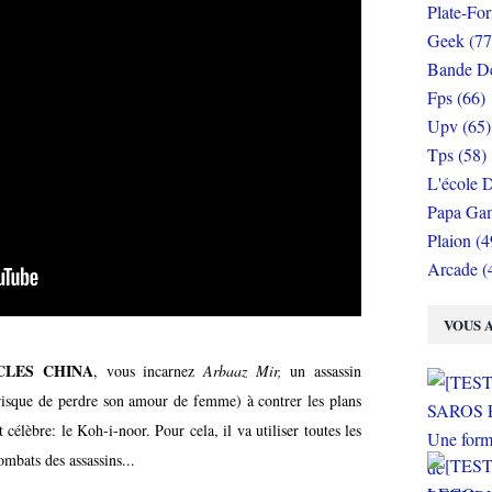
Plate-Fo
Geek (77
Bande De
Fps (66)
Upv (65)
Tps (58)
L'école D
Papa Gam
Plaion (4
Arcade (
VOUS A
CLES CHINA
, vous incarnez
Arbaaz Mir,
un assassin
risque de perdre son amour de femme) à contrer les plans
célèbre: le Koh-i-noor. Pour cela, il va utiliser toutes les
ombats des assassins...