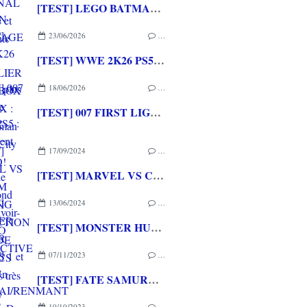
[TEST] LEGO BATMAN L'HERITAGE DU CHEVALIER NOIR XBOX SERIES X : C'est Batman Arkham City en LEGO!
23/06/2026
…
[TEST] WWE 2K26 PS5 : La version la plus aboutie de WWE 2K depuis la pause
18/06/2026
…
[TEST] 007 FIRST LIGHT PS5 : Un excellent épisode original de James Bond avec le savoir-faire de IO INTERACTIVE
17/09/2024
…
[TEST] MARVEL VS CAPCOM FIGHTING COLLECTION : ARCADE CLASSICS PS4 : Des très bons jeux vidéo sortis en arcade de retour à la maison!
13/06/2024
…
[TEST] MONSTER HUNTER STORIES 1 et 2 PS4 : Un retour des chevaucheurs de monstres sublime et passionnant
07/11/2023
…
[TEST] FATE SAMURAI/RENMANT PS4/PS5 : Du visual novel et du musou pour les fans de la saga
10/10/2023
…