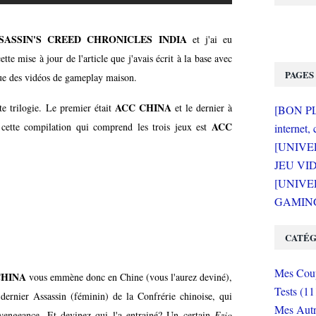
SASSIN'S CREED CHRONICLES INDIA
et j'ai eu
ette mise à jour de l'article que j'avais écrit à la base avec
PAGES
 que des vidéos de gameplay maison.
ACC CHINA
te trilogie. Le premier était
et le dernier à
[BON PLA
ACC
 cette compilation qui comprend les trois jeux est
internet, 
[UNIVE
JEU VI
[UNIVER
GAMING 
CATÉG
Mes Coup
CHINA
vous emmène donc en Chine (vous l'aurez deviné),
Tests (11
 dernier Assassin (féminin) de la Confrérie chinoise, qui
Mes Autr
 vengeance. Et devinez qui l'a entrainé? Un certain
Ezio