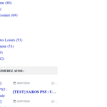
rme (80)
)
ssinée (69)
es Loisirs (53)
eur (51)
9)
42)
IMEREZ AUSSI :
08/07/2026
…
[TEST] SAROS PS5 : Une formule de RETURNAL améliorée et interessante
02/07/2026
…