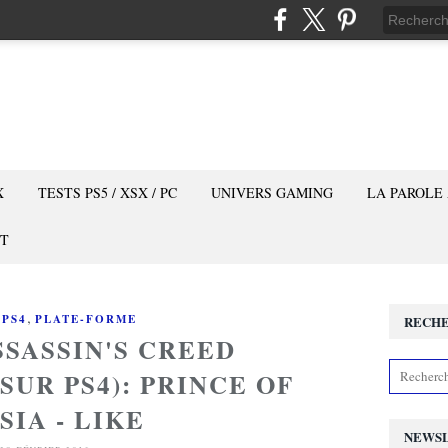
X
TESTS PS5 / XSX / PC
UNIVERS GAMING
LA PAROLE
T
,
,
PS4
PLATE-FORME
RECH
SSASSIN'S CREED
SUR PS4): PRINCE OF
SIA - LIKE
NEWS