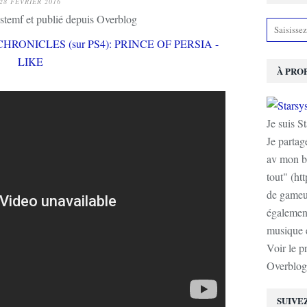
28 FÉVRIER 2016
stemf et publié depuis Overblog
À PRO
Je suis S
Je partag
av mon b
tout" (ht
de gameur
également
musique e
Voir le p
Overblog
SUIVE