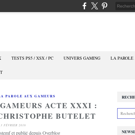
X
TESTS PS5 / XSX / PC
UNIVERS GAMING
LA PAROLE
T
LA PAROLE AUX GAMEURS
RECH
 GAMEURS ACTE XXXI :
CHRISTOPHE BUTELET
3 FÉVRIER 2016
NEWS
stemf et publié depuis Overblog