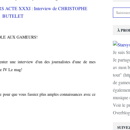
À PRO
 PAROLE AUX GAMEURS!
Je suis S
Je partag
senter une interview d'un des journalistes d'une de mes
av mon b
 de JV Le mag!
tout" (ht
de gameur
également
ole pour que vous fassiez plus amples connaissances avec ce
musique e
Voir le p
Overblog
SUIVE