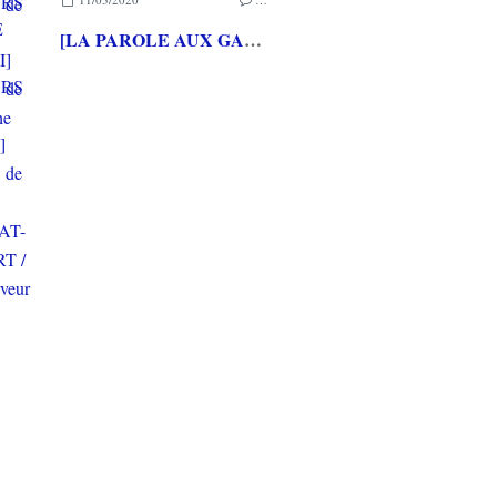
[LA PAROLE AUX GAMEURS ACTE CXXXV] Interview de Loup LASSINAT-FOUBERT / Alexleserveur