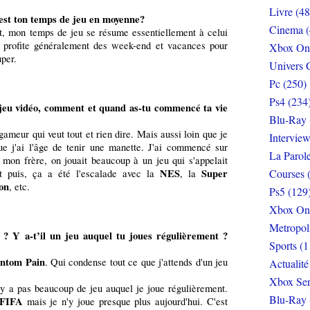
Livre (48
est ton temps de jeu en moyenne?
Cinema (
it, mon temps de jeu se résume essentiellement à celui
je profite généralement des week-end et vacances pour
Xbox On
uper.
Univers 
Pc (250)
Ps4 (234
 jeu vidéo, comment et quand as-tu commencé ta vie
Blu-Ray 
gameur qui veut tout et rien dire. Mais aussi loin que je
Interview
ue j'ai l'âge de tenir une manette. J'ai commencé sur
La Parol
on frère, on jouait beaucoup à un jeu qui s'appelait
NES
Super
Courses 
t puis, ça a été l'escalade avec la
, la
ion
, etc.
Ps5 (129
Xbox On
Metropol
? Y a-t’il un jeu auquel tu joues régulièrement ?
Sports (1
antom Pain
. Qui condense tout ce que j'attends d'un jeu
Actualité
Xbox Ser
n'y a pas beaucoup de jeu auquel je joue régulièrement.
Blu-Ray 
FIFA
mais je n'y joue presque plus aujourd'hui. C'est