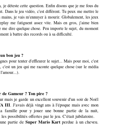
, je déteste cette question. Enfin disons que je me fous du
nt. Dans le jeu vidéo, c'est différent. Tu peux me mettre le
mains, je vais m'ennuyer à mourir. Globalement, les jeux
play me fatiguent assez vite. Mais en gros, j'aime bien
de me dire quelque chose. Peu importe le sujet, du moment
ment à battre des records ou à sa difficulté.
t un bon jeu ?
ignes pour tenter d'effleurer le sujet... Mais pour moi, c'est
t, c'est un jeu qui me raconte quelque chose (sur le média
l'amour...).
ir de Gameur ? Ton pire ?
eur mais je garde un excellent souvenir d'un soir de Noël
A III
. J'avais déjà vingt ans à l'époque mais avec mon
la famille pour y jouer une bonne partie de la nuit,
les possibilités offertes par le jeu. C'était jubilatoire.
Super Mario Kart
 une partie de
perdue à un cheveu.