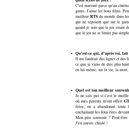
C'est marrant parce qu'au cinéma
genre. J'aime les bons films. Poi
RTS
meilleur
du monde dans les 
qui ne reposent que sur le game
quand je sens que le jeu essaie 
que le jeu ne se limite pas simple
Qu’est-ce qui, d’après toi, fai
Il me faudrait des lignes et des l
ce que je viens de dire plus hau
en lui-même, sur la vie, la mort, 
Quel est ton meilleur souven
Je ne sais pas si c'est le meill
GT
où mes parents m'ont offert
frère, on a abandonné toute 
enchaînant les fous rires devant 
Mon pire souvenir ? Peut-être
J'en aurais chialé !