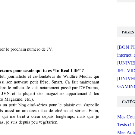
PAGES
[BON PLA
rer le prochain numéro de JV.
internet, 
[UNIVE
cteurs pour savoir qui tu es “In Real Life” ?
JEU VI
let, journaliste et co-fondateur de Wildfire Media, qui
[UNIVER
si son nouveau petit frère, Smart. Ça fait maintenant
GAMING 
dans le milieu. Je suis notamment passé par DVDrama,
JVN et la plupart des magazines appartenant à feu
x Magazine, etc.).
CATÉG
 un petit blog ciné-séries pour le plaisir qui s'appelle
uis aussi un amoureux fou de cinéma et séries. Enfin,
e qui me tient à cœur depuis longtemps, mais que je
Mes Coup
as, je suis depuis peu végétarien.
Tests (11
Mes Autr