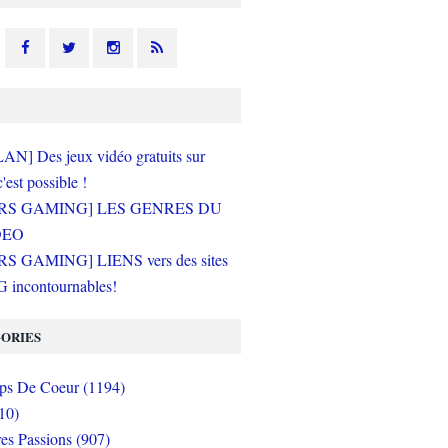
N] Des jeux vidéo gratuits sur
c'est possible !
RS GAMING] LES GENRES DU
DEO
S GAMING] LIENS vers des sites
incontournables!
ORIES
s De Coeur (1194)
10)
es Passions (907)