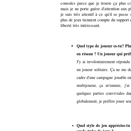
consoles parce que je trouve ça plus c
mais je ne porte guère d'attention aux pl
je suis très attentif à ce qu'il se pass
plus de jeux tiennent compte du support 
liberté très intéressant.
Quel type de joueur es-tu? Pl
en réseau ? Un joueur qui préfè
J'y ai involontairement répondu 
un joueur solitaire.
Ça
ne me dér
cadre d'une campagne jouable en 
multijoueur, ça m'ennuie, j'a
quelques parties conviviales d
globalement, je préfère jouer seu
Quel style de jeu apprécies-t
quels styles de jeux ?