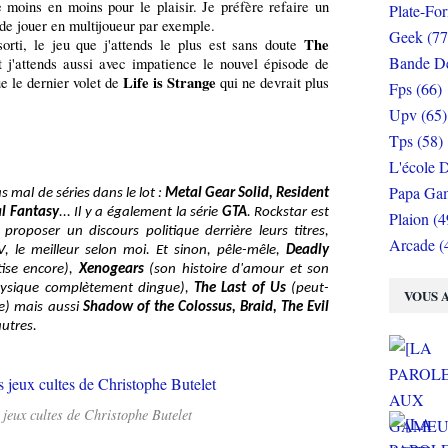
e moins en moins pour le plaisir. Je préfère refaire un
Plate-Fo
 de jouer en multijoueur par exemple.
Geek (77
The
orti, le jeu que j'attends le plus est sans doute
Bande De
j'attends aussi avec impatience le nouvel épisode de
Life is Strange
ue le dernier volet de
qui ne devrait plus
Fps (66)
Upv (65)
Tps (58)
L'école D
Papa Gam
s mal de séries dans le lot :
Metal Gear Solid, Resident
al Fantasy
... Il y a également la série
GTA
. Rockstar est
Plaion (4
 proposer un discours politique derrière leurs titres,
Arcade (
V, le meilleur selon moi. Et sinon, pêle-mêle,
Deadly
ise encore),
Xenogears
(son histoire d'amour et son
hysique complètement dingue),
The Last of Us
(peut-
VOUS A
ue) mais aussi
Shadow of the Colossus, Braid, The Evil
autres.
jeux cultes de Christophe Butelet