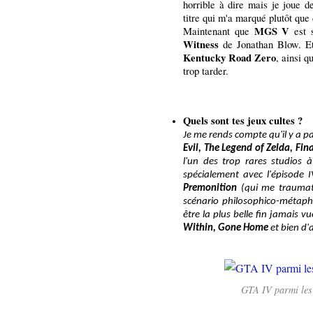
horrible à dire mais je joue d
titre qui m'a marqué plutôt que
MGS V
Maintenant que
est s
Witness
de Jonathan Blow. Et 
Kentucky Road Zero
, ainsi q
trop tarder.
Quels sont tes jeux cultes ?
Je me rends compte qu'il y a pa
Evil, The Legend of Zelda, Fin
l'un des trop rares studios à
spécialement avec l'épisode I
Premonition
(qui me traumat
scénario philosophico-métap
être la plus belle fin jamais v
Within, Gone Home
et bien d'
GTA IV parmi les 