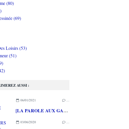
rme (80)
)
ssinée (69)
es Loisirs (53)
eur (51)
9)
42)
IMEREZ AUSSI :
06/01/2021
…
[LA PAROLE AUX GAMEURS ACTE CXXXVIII] Interview de Célia HODENT
03/06/2020
…