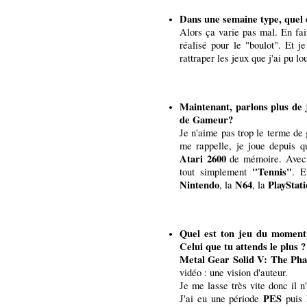
Dans une semaine type, quel 
Alors ça varie pas mal. En fa
réalisé pour le "boulot". Et 
rattraper les jeux que j'ai pu lo
Maintenant, parlons plus de
de Gameur?
Je n'aime pas trop le terme de 
me rappelle, je joue depuis q
Atari 2600
de mémoire. Avec m
"Tennis"
tout simplement
. E
Nintendo
N64
PlayStat
, la
, la
Quel est ton jeu du moment 
Celui que tu attends le plus ?
Metal Gear Solid V: The Ph
vidéo : une vision d'auteur.
Je me lasse très vite donc il 
PES
J'ai eu une période
puis