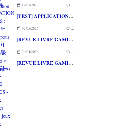
17/05/2026
…
[TEST] APPLICATION QWARGS : une appli française pour gérer sa collection de jeux vidéo prometteuse!
07/05/2026
…
[REVUE LIVRE GAMING] PRESS START - Le Japon des jeux vidéo aux éditions NUINUI
24/04/2026
…
[REVUE LIVRE GAMING] - RETRO - ARCADE CLASSICS - La grande histoire des bornes de jeux vidéo aux éditions CASA