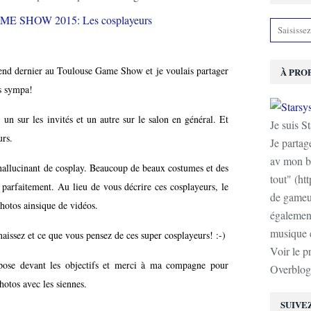
k end dernier au Toulouse Game Show et je voulais partager
À PRO
s sympa!
s: un sur les invités et un autre sur le salon en général. Et
Je suis S
urs.
Je partag
av mon b
allucinant de cosplay. Beaucoup de beaux costumes et des
tout" (ht
 parfaitement. Au lieu de vous décrire ces cosplayeurs, le
de gameur
hotos ainsique de vidéos.
également
musique e
aissez et ce que vous pensez de ces super cosplayeurs! :-)
Voir le p
 pose devant les objectifs et merci à ma compagne pour
Overblog
hotos avec les siennes.
SUIVE