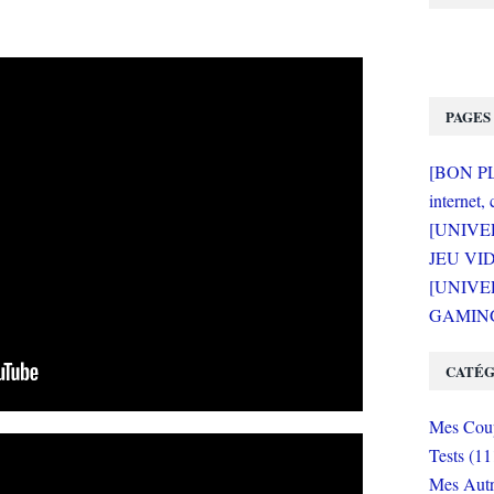
PAGES
[BON PLA
internet, 
[UNIVE
JEU VI
[UNIVER
GAMING 
CATÉG
Mes Coup
Tests (11
Mes Autr