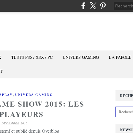
X
TESTS PS5 / XSX / PC
UNIVERS GAMING
LA PAROLE
T
,
SPLAY
UNIVERS GAMING
RECH
ME SHOW 2015: LES
PLAYEURS
1 DÉCEMBRE 2015
NEWS
stemf et publié depuis Overblog