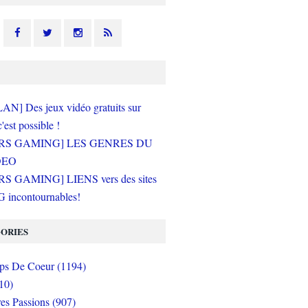
N] Des jeux vidéo gratuits sur
c'est possible !
RS GAMING] LES GENRES DU
DEO
S GAMING] LIENS vers des sites
incontournables!
ORIES
s De Coeur (1194)
10)
es Passions (907)