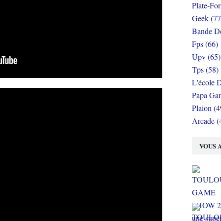
Plate-Fo
Geek (77
Bande De
Fps (66)
Upv (65)
Tps (58)
L'école D
Papa Gam
Plaion (4
Arcade (
VOUS A