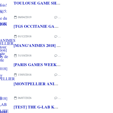
TOULOUSE GAME SHOW 2015: Concert GANGLION
08/04/2019
…
[TGS OCCITANIE GAME SHOW MONTPELLIER 2ème édition] Du cosplay de qualitay!
01/12/2018
…
[MANG'ANIMES 2018] Retour sur ma visite lors de cette première édition
31/10/2018
…
[PARIS GAMES WEEK 2018] Le cosplay
15/05/2018
…
[MONTPELLIER ANIME GAME SHOW 2018] De beaux cosplays pour la 1ère édition
06/07/2026
…
[TEST] THE G-LAB KEYZ ELITE 400 HE PC