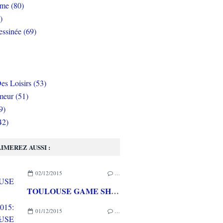
rme (80)
)
ssinée (69)
es Loisirs (53)
eur (51)
9)
42)
IMEREZ AUSSI :
02/12/2015
…
TOULOUSE GAME SHOW 2015: une super première fois! Les invités, l'ambiance du salon...
01/12/2015
…