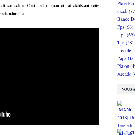
Plate-Fo
uit sur scène. C'est tout mignon et rafraichissant cette
Geek (77
onais adorable.
Bande De
Fps (66)
Upv (65)
Tps (58)
L'école D
Papa Gam
Plaion (4
Arcade (
VOUS A