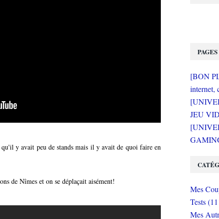
PAGES
[BON PLA
internet, 
[UNIVE
JEU VI
[UNIVER
GAMING 
 qu'il y avait peu de stands mais il y avait de quoi faire en
CATÉG
tions de Nîmes et on se déplaçait aisément!
Mes Coup
Tests (11
Mes Autr