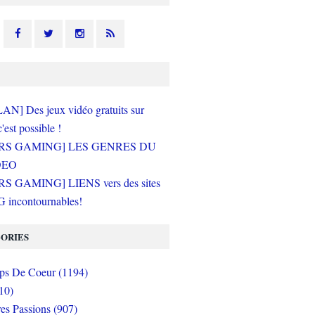
N] Des jeux vidéo gratuits sur
c'est possible !
RS GAMING] LES GENRES DU
DEO
S GAMING] LIENS vers des sites
incontournables!
ORIES
s De Coeur (1194)
10)
es Passions (907)