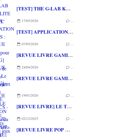
[TEST] THE G-LAB KEYZ ELITE 400 HE PC
17/05/2026
…
[TEST] APPLICATION QWARGS : une appli française pour gérer sa collection de jeux vidéo prometteuse!
07/05/2026
…
[REVUE LIVRE GAMING] PRESS START - Le Japon des jeux vidéo aux éditions NUINUI
24/04/2026
…
[REVUE LIVRE GAMING] - RETRO - ARCADE CLASSICS - La grande histoire des bornes de jeux vidéo aux éditions CASA
19/01/2026
…
[REVUE LIVRE] LE THOMSON TO7, saga du premier micro-ordinateur grand public français aux éditions RUE DES ECOLES SUPERIEUR
02/12/2025
…
[REVUE LIVRE POP CULTURE] HENTAI - Erotisme et pornographie au Japon aux éditions YNNIS