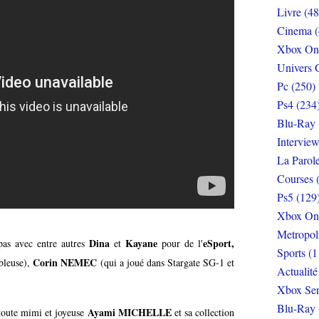
Livre (48
Cinema (
Xbox On
Univers 
Pc (250)
Ps4 (234
Blu-Ray 
Interview
La Parol
Courses 
Ps5 (129
Xbox On
Metropol
Dina
Kayane
eSport,
pas avec entre autres
et
pour de l'
Sports (1
Corin NEMEC
bleuse),
(qui a joué dans Stargate SG-1 et
Actualité
Xbox Ser
Blu-Ray 
Ayami MICHELLE
a toute mimi et joyeuse
et sa collection