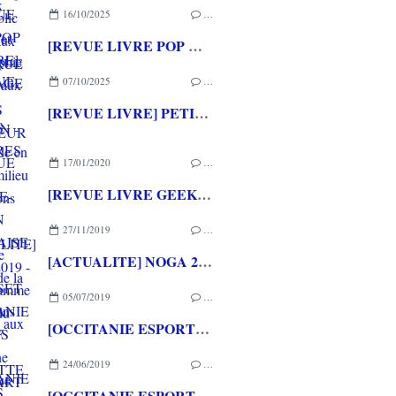
16/10/2025
…
[REVUE LIVRE POP CULTURE] HOMMAGE A JRR TOLKIEN - Promenade en terre du milieu aux éditions YNNIS
07/10/2025
…
[REVUE LIVRE] PETITES HISTOIRES DE LA SCIENCE-FICTION FRANCAISE d'Alain GROUSSET aux éditions ACTUSF
17/01/2020
…
[REVUE LIVRE GEEK] JAPAN EXPO Le meilleur de la culture japonaise aux éditions HACHETTE HEROES
27/11/2019
…
[ACTUALITE] NOGA 2019 - Le programme complet du NIMES OPEN GAME ART 2019 pour ne rien rater!
05/07/2019
…
[OCCITANIE ESPORTS 2019] Une magnifique vitrine pour l'eSport
24/06/2019
…
[OCCITANIE ESPORTS 2019] Les photos de la troisième journée