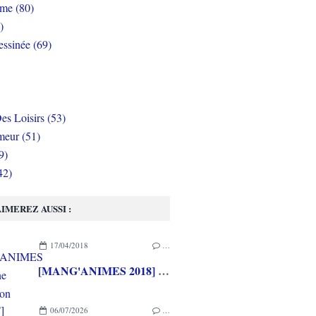
rme (80)
)
ssinée (69)
es Loisirs (53)
eur (51)
9)
42)
IMEREZ AUSSI :
17/04/2018
…
[MANG'ANIMES 2018] Une 1ère édition riche en cosplay
06/07/2026
…