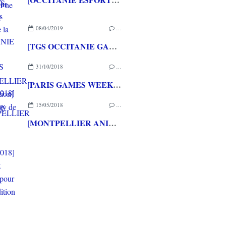
08/04/2019
…
[TGS OCCITANIE GAME SHOW MONTPELLIER 2ème édition] Du cosplay de qualitay!
31/10/2018
…
[PARIS GAMES WEEK 2018] Le cosplay
15/05/2018
…
[MONTPELLIER ANIME GAME SHOW 2018] De beaux cosplays pour la 1ère édition