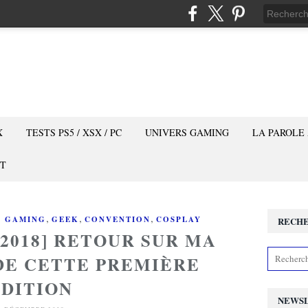
X
TESTS PS5 / XSX / PC
UNIVERS GAMING
LA PAROLE
T
,
,
,
S GAMING
GEEK
CONVENTION
COSPLAY
RECH
2018] RETOUR SUR MA
 DE CETTE PREMIÈRE
ÉDITION
NEWS