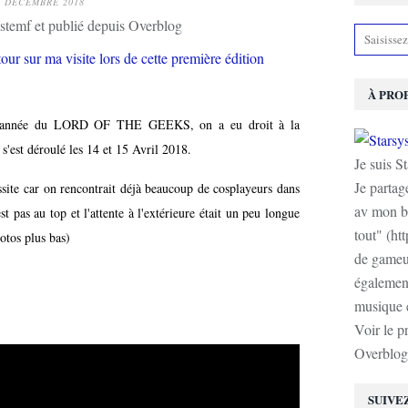
1 DÉCEMBRE 2018
stemf et publié depuis Overblog
À PRO
ette année du LORD OF THE GEEKS, on a eu droit à la
s'est déroulé les 14 et 15 Avril 2018.
Je suis S
Je partag
ssite car
on rencontrait déjà beaucoup de cosplayeurs dans
av mon b
t pas au top et l'attente à l'extérieure était un peu longue
tout" (ht
otos plus bas)
de gameur
également
musique e
Voir le p
Overblog
SUIVE