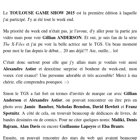
TOULOUSE GAME SHOW 2015
Le
est la première édition à laquelle
j'ai participé. J'y ai été tout le week end.
Ma priorité du week end n'était pas, je l'avoue, d'y aller pour la partie jeu
Gillian ANDERSON
vidéo mais pour voir
. Et oui, je suis fan de la série
The X-Files
et j'ai pu voir la belle actrice sur le TGS. Un beau moment
pour moi le fan depuis le début... 20 ans déjà!?! Aie, ouille... lol
C'était donc surtout pour elle que j'y allais mais je voulais voir aussi
Alexandre Astier
et deuxième surprise et bonheur du week-end, mon
voeux s'est exaucé! Une personne adorable et très accessible! Merci à ma
chérie, elle comprendra pourquoi. :-)
Gillian
Sinon le TGS a fait fort en termes d'invités de marque car avec
Anderson
Alexandre Astier
et
, on pouvait rencontrer ou être pris en
Jamie Bamber, Nicholas Brendon, David Hewlett
Franz
photo avec
et
Spotnitz
. A côté de cela, on trouvait beaucoup de dédicaces de livres, de
Maliki, Denis
bandes dessinées ou de comics. Pour ne citer quelques noms:
Bajram, Alan Davis
Guillaume Lapeyre
Elsa Brants
ou encore
et
.
Ensuite, on pouvait rencontre des stars du web qui avaient beaucoup