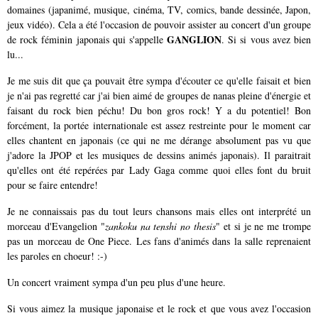
domaines (japanimé, musique, cinéma, TV, comics, bande dessinée, Japon,
jeux vidéo). Cela a été l'occasion de pouvoir assister au concert d'un groupe
GANGLION
de rock féminin japonais qui s'appelle
. Si si vous avez bien
lu...
Je me suis dit que ça pouvait être sympa d'écouter ce qu'elle faisait et bien
je n'ai pas regretté car j'ai bien aimé de groupes de nanas pleine d'énergie et
faisant du rock bien péchu! Du bon gros rock! Y a du potentiel! Bon
forcément, la portée internationale est assez restreinte pour le moment car
elles chantent en japonais (ce qui ne me dérange absolument pas vu que
j'adore la JPOP et les musiques de dessins animés japonais). Il paraitrait
qu'elles ont été repérées par Lady Gaga comme quoi elles font du bruit
pour se faire entendre!
Je ne connaissais pas du tout leurs chansons mais elles ont interprété un
morceau d'Evangelion "
zankoku na tenshi no thesis
" et si je ne me trompe
pas un morceau de One Piece. Les fans d'animés dans la salle reprenaient
les paroles en choeur! :-)
Un concert vraiment sympa d'un peu plus d'une heure.
Si vous aimez la musique japonaise et le rock et que vous avez l'occasion