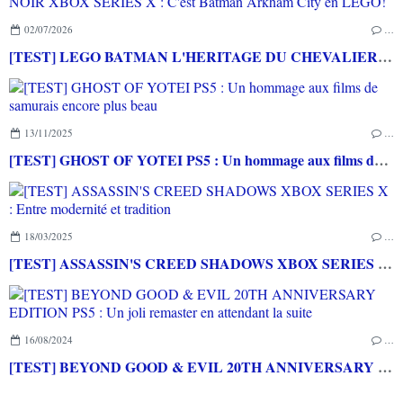
02/07/2026
…
[TEST] LEGO BATMAN L'HERITAGE DU CHEVALIER NOIR XBOX SERIES X : C'est Batman Arkham City en LEGO!
13/11/2025
…
[TEST] GHOST OF YOTEI PS5 : Un hommage aux films de samurais encore plus beau
18/03/2025
…
[TEST] ASSASSIN'S CREED SHADOWS XBOX SERIES X : Entre modernité et tradition
16/08/2024
…
[TEST] BEYOND GOOD & EVIL 20TH ANNIVERSARY EDITION PS5 : Un joli remaster en attendant la suite