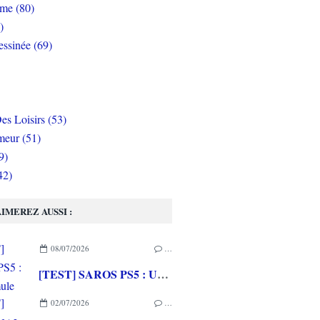
rme (80)
)
ssinée (69)
es Loisirs (53)
eur (51)
9)
42)
IMEREZ AUSSI :
08/07/2026
…
[TEST] SAROS PS5 : Une formule de RETURNAL améliorée et interessante
02/07/2026
…