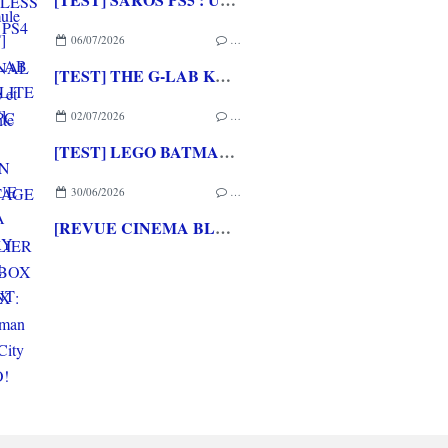
06/07/2026
…
[TEST] THE G-LAB KEYZ ELITE 400 HE PC
02/07/2026
…
[TEST] LEGO BATMAN L'HERITAGE DU CHEVALIER NOIR XBOX SERIES X : C'est Batman Arkham City en LEGO!
30/06/2026
…
[REVUE CINEMA BLU-RAY 4K] THE DESCENT