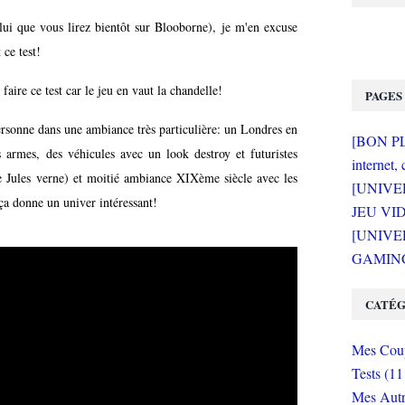
celui que vous lirez bientôt sur Blooborne), je m'en excuse
ce test!
faire ce test car le jeu en vaut la chandelle!
PAGES
personne dans une ambiance très particulière: un Londres en
[BON PLA
 armes, des véhicules avec un look destroy et futuristes
internet, 
Jules verne) et moitié ambiance XIXème siècle avec les
[UNIVE
 ça donne un univer intéressant!
JEU VI
[UNIVER
GAMING 
CATÉG
Mes Coup
Tests (11
Mes Autr