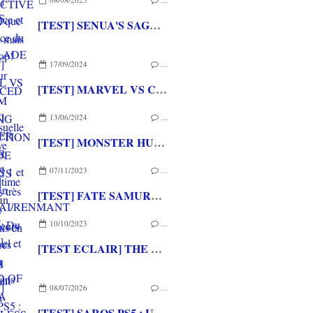
[TEST] SENUA'S SAGA : HELLBLADE II ENHANCED PS5 : La claque visuelle et narrative dans sa version ultime arrive enfin sur PS5!
17/09/2024
…
[TEST] MARVEL VS CAPCOM FIGHTING COLLECTION : ARCADE CLASSICS PS4 : Des très bons jeux vidéo sortis en arcade de retour à la maison!
13/06/2024
…
[TEST] MONSTER HUNTER STORIES 1 et 2 PS4 : Un retour des chevaucheurs de monstres sublime et passionnant
07/11/2023
…
[TEST] FATE SAMURAI/RENMANT PS4/PS5 : Du visual novel et du musou pour les fans de la saga
10/10/2023
…
[TEST ECLAIR] THE LEGEND OF NAYUTA BOUNDLESS TRAILS PS4
08/07/2026
…
[TEST] SAROS PS5 : Une formule de RETURNAL améliorée et interessante