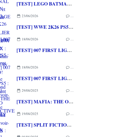
[TEST] LEGO BATMAN L'HERITAGE DU CHEVALIER NOIR XBOX SERIES X : C'est Batman Arkham City en LEGO!
23/06/2026
…
[TEST] WWE 2K26 PS5 : La version la plus aboutie de WWE 2K depuis la pause
18/06/2026
…
[TEST] 007 FIRST LIGHT PS5 : Un excellent épisode original de James Bond avec le savoir-faire de IO INTERACTIVE
18/06/2026
…
[TEST] 007 FIRST LIGHT PS5 : Un excellent épisode original de James Bond avec le savoir-faire de IO INTERACTIVE
29/08/2025
…
[TEST] MAFIA: THE OLD COUNTRY XBOX SERIES X : Pas aussi ambitieux que son héros mais tellement accrocheur
19/08/2025
…
[TEST] SPLIT FICTION PS5 : L'excellence et la référence du jeu en coop!
08/08/2025
…