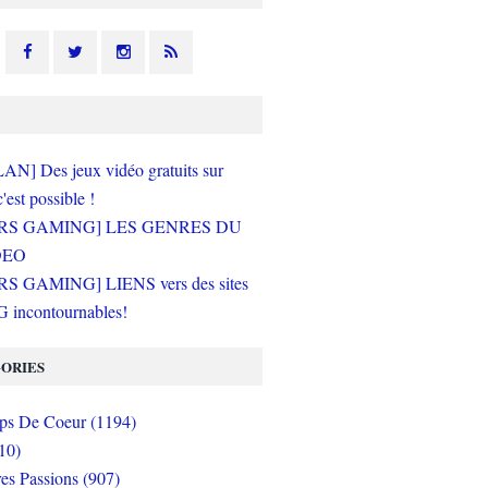
N] Des jeux vidéo gratuits sur
c'est possible !
RS GAMING] LES GENRES DU
DEO
S GAMING] LIENS vers des sites
incontournables!
ORIES
s De Coeur (1194)
10)
es Passions (907)