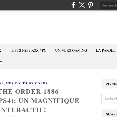
X
TESTS PS5 / XSX / PC
UNIVERS GAMING
LA PAROLE
T
,
S4
MES COUPS DE COEUR
RECH
THE ORDER 1886
PS4): UN MAGNIFIQUE
INTERACTIF!
NEWS