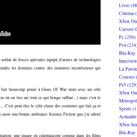
Livre (48
Cinema (
Xbox On
Univers 
Pc (250)
Ps4 (234
Blu-Ray 
soldat de forces spéciales équipé d'armes de technologies
Interview
fendre les hommes contre des monstres mystérieuses qui
La Parol
Courses 
Ps5 (129
 fait beaucoup pensé à Gears Of War mais avec un côté
Xbox On
ion où on tire sur tout ce qui bouge raffiné...) mais c'est le
Metropol
... C'est peut être le côté classe des costumes qui fait ça et
Sports (1
 a aussi une bonne ambiance Science Fiction que j'ai adoré
Actualité
Xbox Ser
Blu-Ray 
sentation: une image en cinémascope comme dans les films