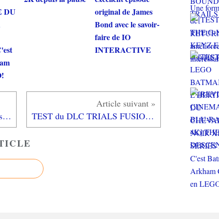
E DU
original de James
R
Bond avec le savoir-
faire de IO
'est
INTERACTIVE
ham
!
TEST de ROCKET LEAGUE (sur PS4): que du fun!
TEST du DLC TRIALS FUSION AWESOME LEVEL MAX (sur PS4): ça peut pas être plus délirant!
TICLE