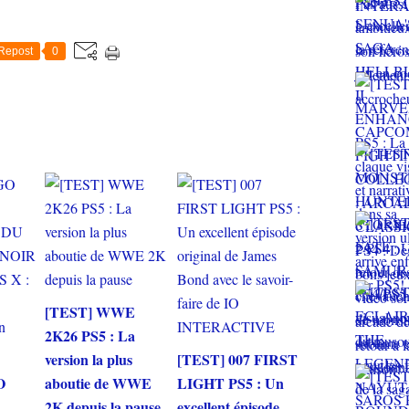
Repost
0
[TEST] WWE
2K26 PS5 : La
version la plus
[TEST] 007 FIRST
O
aboutie de WWE
LIGHT PS5 : Un
2K depuis la pause
excellent épisode