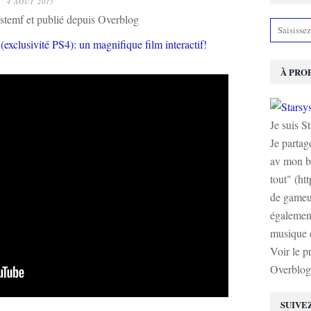
4 AOÛT 2015
stemf et publié depuis Overblog
À PRO
Je suis S
Je partag
av mon b
tout" (ht
de gameur
également
musique e
Voir le p
Overblog
SUIVE