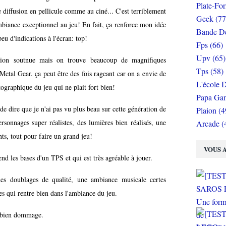
Plate-Fo
 diffusion en pellicule comme au ciné... C'est terriblement
Geek (77
ambiance exceptionnel au jeu! En fait, ça renforce mon idée
Bande De
peu d'indications à l'écran: top!
Fps (66)
Upv (65)
tion soutnue mais on trouve beaucoup de magnifiques
Tps (58)
etal Gear. ça peut être des fois rageant car on a envie de
L'école D
graphique du jeu qui ne plait fort bien!
Papa Gam
de dire que je n'ai pas vu plus beau sur cette génération de
Plaion (4
ersonnages super réalistes, des lumières bien réalisés, une
Arcade (
nts, tout pour faire un grand jeu!
VOUS A
end les bases d'un TPS et qui est très agréable à jouer.
des doublages de qualité, une ambiance musicale certes
es qui rentre bien dans l'ambiance du jeu.
t bien dommage.