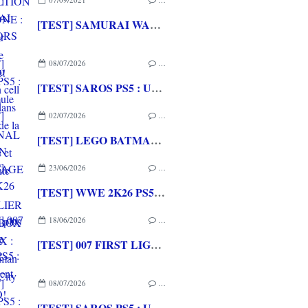
[TEST] SAMURAI WARRIORS 5 XBOX ONE : Du musou en cell shading dans la lignée de la saga
08/07/2026
…
[TEST] SAROS PS5 : Une formule de RETURNAL améliorée et interessante
02/07/2026
…
[TEST] LEGO BATMAN L'HERITAGE DU CHEVALIER NOIR XBOX SERIES X : C'est Batman Arkham City en LEGO!
23/06/2026
…
[TEST] WWE 2K26 PS5 : La version la plus aboutie de WWE 2K depuis la pause
18/06/2026
…
[TEST] 007 FIRST LIGHT PS5 : Un excellent épisode original de James Bond avec le savoir-faire de IO INTERACTIVE
08/07/2026
…
[TEST] SAROS PS5 : Une formule de RETURNAL améliorée et interessante