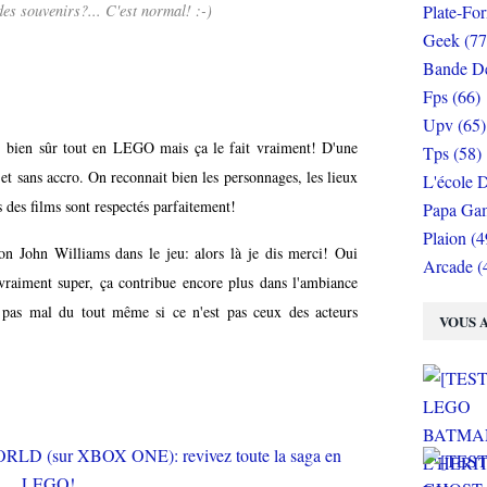
es souvenirs?... C'est normal! :-)
Plate-Fo
Geek (77
Bande De
Fps (66)
Upv (65)
, bien sûr tout en LEGO mais ça le fait vraiment! D'une
Tps (58)
n et sans accro. On reconnait bien les personnages, les lieux
L'école D
s des films sont respectés parfaitement!
Papa Gam
Plaion (4
on John Williams dans le jeu: alors là je dis merci! Oui
Arcade (
vraiment super, ça contribue encore plus dans l'ambiance
 pas mal du tout même si ce n'est pas ceux des acteurs
VOUS A