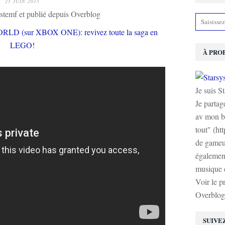
25 JUIN 2015
stemf et publié depuis Overblog
À PRO
Je suis S
Je partag
av mon b
tout" (ht
de gameur
également
musique e
Voir le p
Overblog
SUIVE