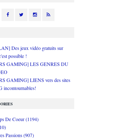
N] Des jeux vidéo gratuits sur
c'est possible !
RS GAMING] LES GENRES DU
DEO
S GAMING] LIENS vers des sites
incontournables!
ORIES
s De Coeur (1194)
10)
es Passions (907)