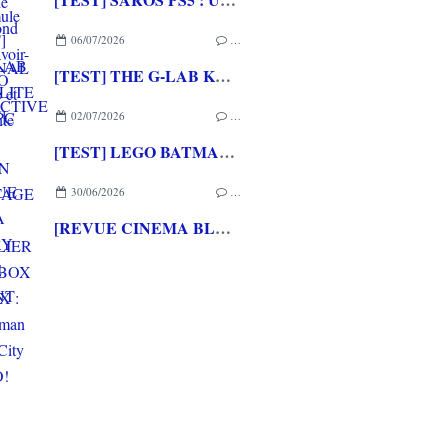
06/07/2026
…
[TEST] THE G-LAB KEYZ ELITE 400 HE PC
02/07/2026
…
[TEST] LEGO BATMAN L'HERITAGE DU CHEVALIER NOIR XBOX SERIES X : C'est Batman Arkham City en LEGO!
30/06/2026
…
[REVUE CINEMA BLU-RAY 4K] THE DESCENT