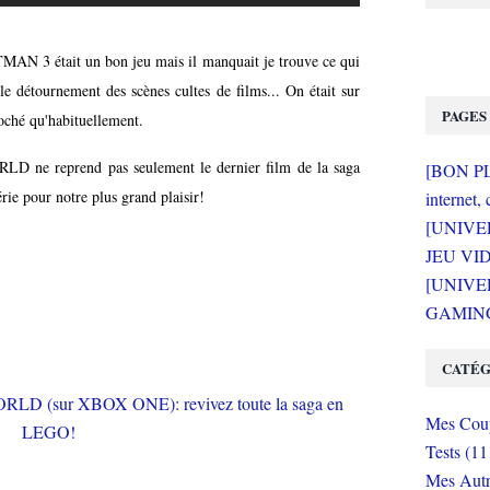
AN 3 était un bon jeu mais il manquait je trouve ce qui
 le détournement des scènes cultes de films... On était sur
PAGES
roché qu'habituellement.
LD ne reprend pas seulement le dernier film de la saga
[BON PLA
e pour notre plus grand plaisir!
internet, 
[UNIVE
JEU VI
[UNIVER
GAMING 
CATÉG
Mes Coup
Tests (11
Mes Autr