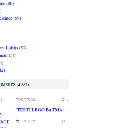
rme (80)
)
ssinée (69)
es Loisirs (53)
eur (51)
9)
42)
IMEREZ AUSSI :
02/07/2026
…
[TEST] LEGO BATMAN L'HERITAGE DU CHEVALIER NOIR XBOX SERIES X : C'est Batman Arkham City en LEGO!
13/11/2025
…