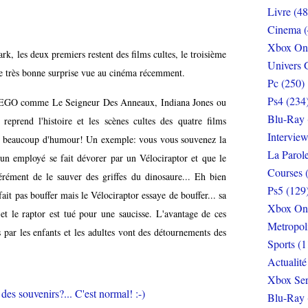
Livre (48
Cinema (
Xbox On
Park, les deux premiers restent des films cultes, le troisième
Univers 
e très bonne surprise vue au cinéma récemment.
Pc (250)
Ps4 (234
x LEGO comme Le Seigneur Des Anneaux, Indiana Jones ou
Blu-Ray 
nd l'histoire et les scènes cultes des quatre films
Interview
r, beaucoup d'humour! Un exemple: vous vous souvenez la
La Parol
un employé se fait dévorer par un Vélociraptor et que le
Courses 
érément de le sauver des griffes du dinosaure... Eh bien
Ps5 (129
fait pas bouffer mais le Vélociraptor essaye de bouffer... sa
Xbox On
 et le raptor est tué pour une saucisse. L'avantage de ces
Metropol
 par les enfants et les adultes vont des détournements des
Sports (1
Actualité
Xbox Ser
Blu-Ray 