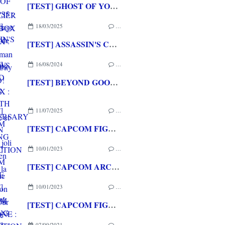
[TEST] GHOST OF YOTEI PS5 : Un hommage aux films de samurais encore plus beau
18/03/2025
…
[TEST] ASSASSIN'S CREED SHADOWS XBOX SERIES X : Entre modernité et tradition
16/08/2024
…
[TEST] BEYOND GOOD & EVIL 20TH ANNIVERSARY EDITION PS5 : Un joli remaster en attendant la suite
11/07/2025
…
[TEST] CAPCOM FIGHTING COLLECTION 2 XBOX ONE : une compilation surtout pour les fans de baston!
10/01/2023
…
[TEST] CAPCOM ARCADE 2ND STADIUM XBOX ONE : Encore quelques raretés de plus!
10/01/2023
…
[TEST] CAPCOM FIGHTING COLLECTION XBOX ONE : Une super session de rattrapage!
07/09/2021
…