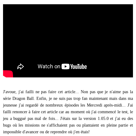
J'avoue, j'ai failli ne pas faire cet article... Non pas que je n'aime pas la
série Dragon Ball. Enfin, je ne suis pas trop fan maintenant mais dans ma
jeunesse j'ai regardé de nombreux épisodes les Mercredi après-midi... J'ai
failli renoncer à faire cet article car au moment où j'ai commencé le test, le
jeu a buggué pas mal de fois... J'étais sur la version 1.05.0 et j'ai eu des
bugs où les missions ne s'affichaient pas ou plantaient en pleine partie et
impossible d'avancer ou de reprendre où j'en étais!