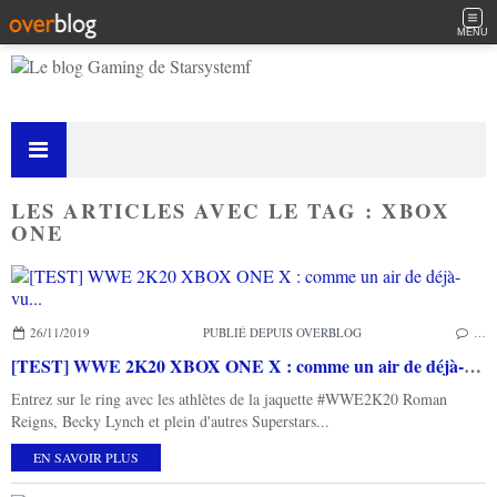
MENU
LES ARTICLES AVEC LE TAG : XBOX
ONE
26/11/2019
PUBLIÉ DEPUIS OVERBLOG
…
[TEST] WWE 2K20 XBOX ONE X : comme un air de déjà-vu...
Entrez sur le ring avec les athlètes de la jaquette #WWE2K20 Roman
Reigns, Becky Lynch et plein d'autres Superstars...
EN SAVOIR PLUS