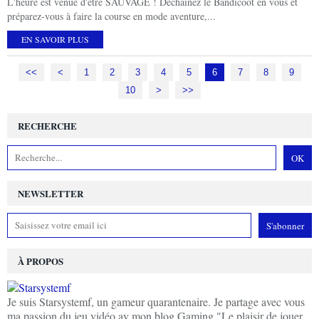
L'heure est venue d'être SAUVAGE ! Déchaînez le Bandicoot en vous et
préparez-vous à faire la course en mode aventure,...
EN SAVOIR PLUS
<<
<
1
2
3
4
5
6
7
8
9
10
20
>
>>
RECHERCHE
NEWSLETTER
À PROPOS
Je suis Starsystemf, un gameur quarantenaire. Je partage avec vous
ma passion du jeu vidéo av mon blog Gaming "Le plaisir de jouer