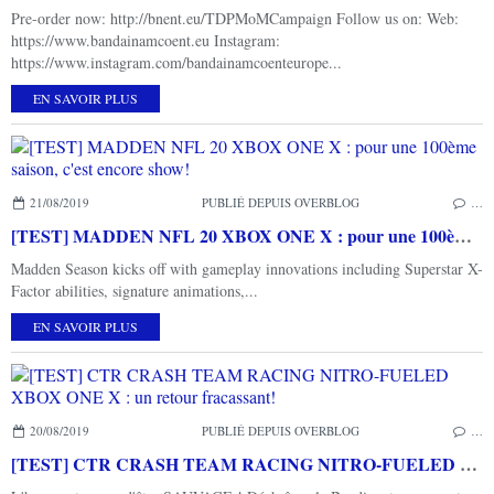
Pre-order now: http://bnent.eu/TDPMoMCampaign Follow us on: Web:
https://www.bandainamcoent.eu Instagram:
https://www.instagram.com/bandainamcoenteurope...
EN SAVOIR PLUS
21/08/2019
PUBLIÉ DEPUIS OVERBLOG
…
[TEST] MADDEN NFL 20 XBOX ONE X : pour une 100ème saison, c'est encore show!
Madden Season kicks off with gameplay innovations including Superstar X-
Factor abilities, signature animations,...
EN SAVOIR PLUS
20/08/2019
PUBLIÉ DEPUIS OVERBLOG
…
[TEST] CTR CRASH TEAM RACING NITRO-FUELED XBOX ONE X : un retour fracassant!