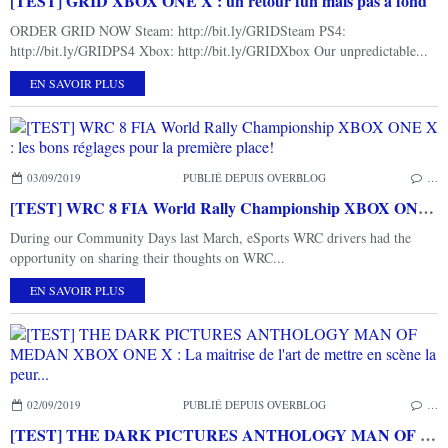
[TEST] GRID XBOX ONE X : un retour fun mais pas à fond
ORDER GRID NOW Steam: http://bit.ly/GRIDSteam PS4:
http://bit.ly/GRIDPS4 Xbox: http://bit.ly/GRIDXbox Our unpredictable...
EN SAVOIR PLUS
03/09/2019
PUBLIÉ DEPUIS OVERBLOG
…
[TEST] WRC 8 FIA World Rally Championship XBOX ONE X : les bons réglages pour la première place!
During our Community Days last March, eSports WRC drivers had the
opportunity on sharing their thoughts on WRC...
EN SAVOIR PLUS
02/09/2019
PUBLIÉ DEPUIS OVERBLOG
…
[TEST] THE DARK PICTURES ANTHOLOGY MAN OF MEDAN XBOX ONE X : La maitrise de l'art de mettre en scène la peur...