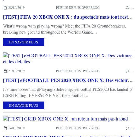
28/10/2019
PUBLIÉ DEPUIS OVERBLOG
…
[TEST] FIFA 20 XBOX ONE X : du spectacle mais tout reste à jouer
What's wrong with playing wrong? Meet the FIFA 20 Groundbreakers,
breaking new ground throughout the World's Game....
EN SAVOIR PLUS
21/10/2019
PUBLIÉ DEPUIS OVERBLOG
…
[TEST] eFOOTBALL PES 2020 XBOX ONE X: Des victoires et des défaites...
It's time to see that #PlayingIsBelieving. #eFootballPES2020 has landed ☄️
ESRB Rating: EVERYONE Visit the eFootball...
EN SAVOIR PLUS
14/10/2019
PUBLIÉ DEPUIS OVERBLOG
…