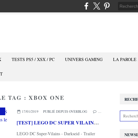
X
TESTS PS5 / XSX / PC
UNIVERS GAMING
LA PAROLE
T
LE TAG : XBOX ONE
RECH
,
PLATE-FORME
,
XBOX ONE
17/01/2019
PUBLIÉ DEPUIS OVERBLOG
…
[TEST] LEGO DC SUPER VILAINS XBOX ONE X : maintenant, c'est vous le méchant en LEGO!
LEGO DC Super-Vilains - Darkseid - Trailer
NEWS