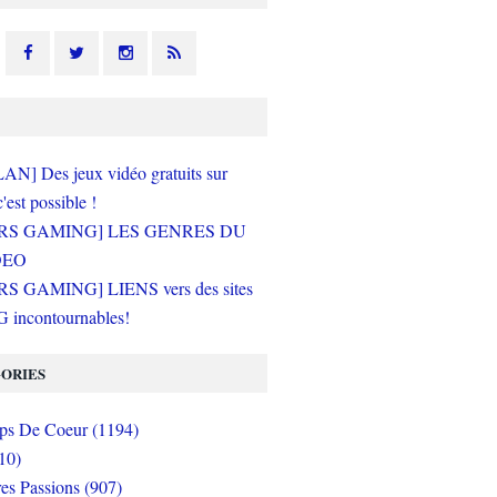
N] Des jeux vidéo gratuits sur
c'est possible !
RS GAMING] LES GENRES DU
DEO
S GAMING] LIENS vers des sites
incontournables!
ORIES
s De Coeur (1194)
10)
es Passions (907)