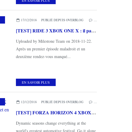
EN SAVOIR PLUS
URSES
17/12/2018
PUBLIÉ DEPUIS OVERBLOG
…
[TEST] RIDE 3 XBOX ONE X : il passe facilement la troisième vitesse!
Uploaded by Milestone Team on 2018-11-22.
Après un premier épisode maladroit et un
deuxième rendez-vous manqué...
EN SAVOIR PLUS
,
MES COUPS DE COEUR
12/12/2018
PUBLIÉ DEPUIS OVERBLOG
…
[TEST] FORZA HORIZON 4 XBOX ONE X : les quatre saisons en voiture et en Angleterre
Dynamic seasons change everything at the
world's greatest automotive festival. Go it alone