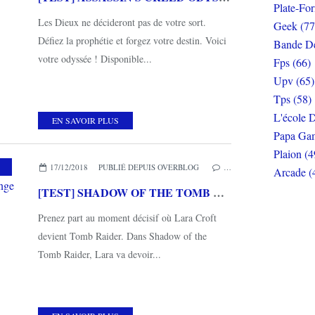
Plate-Fo
Les Dieux ne décideront pas de votre sort.
Geek (77
Défiez la prophétie et forgez votre destin. Voici
Bande De
votre odyssée ! Disponible...
Fps (66)
Upv (65)
Tps (58)
L'école D
EN SAVOIR PLUS
Papa Gam
Plaion (4
TION
,
AVENTURE
,
MES COUPS DE COEUR
17/12/2018
PUBLIÉ DEPUIS OVERBLOG
…
Arcade (
[TEST] SHADOW OF THE TOMB RAIDER XBOX ONE X : on ne change pas une formule qui marche
Prenez part au moment décisif où Lara Croft
devient Tomb Raider. Dans Shadow of the
Tomb Raider, Lara va devoir...