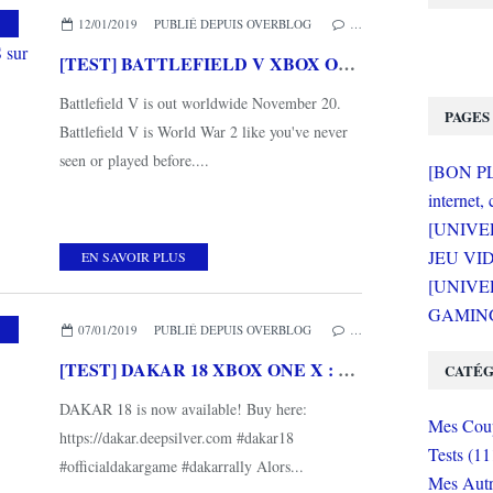
,
XBOX ONE
12/01/2019
PUBLIÉ DEPUIS OVERBLOG
…
[TEST] BATTLEFIELD V XBOX ONE X : la nouvelle référence du FPS sur la 2ème Guerre Mondiale?
Battlefield V is out worldwide November 20.
PAGES
Battlefield V is World War 2 like you've never
seen or played before....
[BON PLA
internet, 
[UNIVE
JEU VI
EN SAVOIR PLUS
[UNIVER
GAMING 
07/01/2019
PUBLIÉ DEPUIS OVERBLOG
…
[TEST] DAKAR 18 XBOX ONE X : un roadbook erroné?
CATÉG
DAKAR 18 is now available! Buy here:
Mes Coup
https://dakar.deepsilver.com #dakar18
Tests (11
#officialdakargame #dakarrally Alors...
Mes Autr