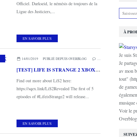
Officiel. Darkseid, le némésis de toujours de la
Ligue des Justiciers,...
À PRO
EN SAVOIR PLUS
Je suis S
,
XBOX ONE X
,
XBOX ONE
14/01/2019
PUBLIÉ DEPUIS OVERBLOG
…
Je partag
[TEST] LIFE IS STRANGE 2 XBOX ONE X EPISODE 1 : Des débuts prometteurs
av mon b
tout" (ht
Find out more about LiS2 here:
de gameur
https://sqex.link/LiS2Revealed The first of 5
également
episodes of #LifeisStrange2 will release...
musique e
Voir le p
Overblog
EN SAVOIR PLUS
SUIVE