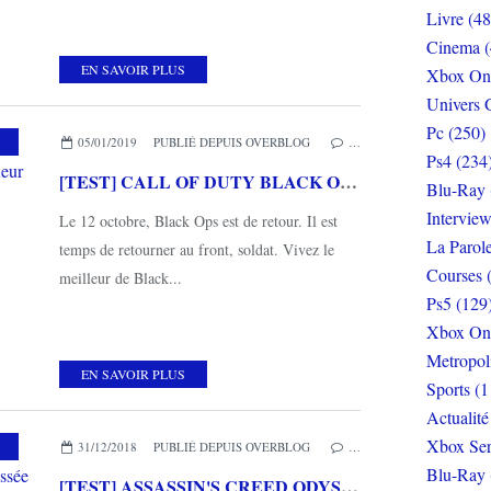
Livre (48
Cinema (
EN SAVOIR PLUS
Xbox On
Univers 
Pc (250)
05/01/2019
PUBLIÉ DEPUIS OVERBLOG
…
Ps4 (234
[TEST] CALL OF DUTY BLACK OPS IIII XBOX ONE X : Le multijoueur avant tout!
Blu-Ray 
Interview
Le 12 octobre, Black Ops est de retour. Il est
La Parol
temps de retourner au front, soldat. Vivez le
Courses 
meilleur de Black...
Ps5 (129
Xbox On
Metropol
EN SAVOIR PLUS
Sports (1
Actualité
Xbox Ser
,
ACTION
,
AVENTURE
,
RPG
,
XBOX ONE
31/12/2018
PUBLIÉ DEPUIS OVERBLOG
…
Blu-Ray 
[TEST] ASSASSIN'S CREED ODYSSEY XBOX ONE X : une odyssée épique et sublime