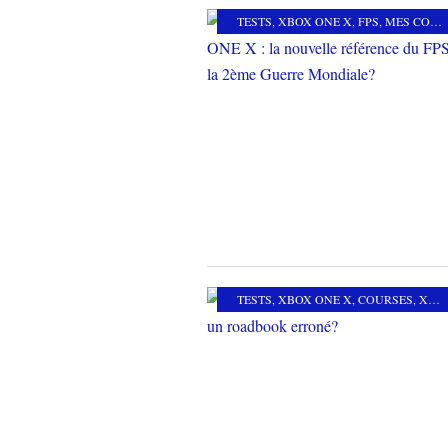
TESTS
,
XBOX ONE X
,
FPS
,
MES COUPS DE COEUR
TESTS
,
XBOX ONE X
,
COURSES
,
XBOX ONE