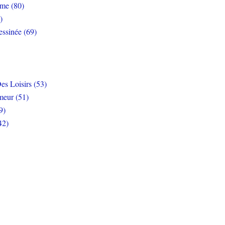
rme (80)
)
ssinée (69)
es Loisirs (53)
eur (51)
9)
42)