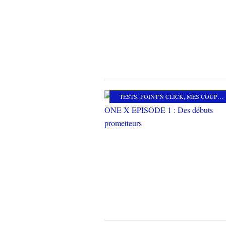
TESTS
,
POINT'N CLICK
,
MES COUPS DE COEUR