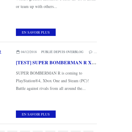
or team up with others...
EN SAVOIR PLUS
04/12/2018
PUBLIÉ DEPUIS OVERBLOG
…
[TEST] SUPER BOMBERMAN R XBOX ONE X : très classique mais toujours aussi nerveux et explosif
SUPER BOMBERMAN R is coming to
PlayStation®4, Xbox One and Steam (PC)!
Battle against rivals from all around the...
EN SAVOIR PLUS