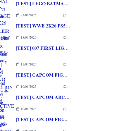
[TEST] LEGO BATMAN L'HERITAGE DU CHEVALIER NOIR XBOX SERIES X : C'est Batman Arkham City en LEGO!
23/06/2026
…
[TEST] WWE 2K26 PS5 : La version la plus aboutie de WWE 2K depuis la pause
18/06/2026
…
[TEST] 007 FIRST LIGHT PS5 : Un excellent épisode original de James Bond avec le savoir-faire de IO INTERACTIVE
11/07/2025
…
[TEST] CAPCOM FIGHTING COLLECTION 2 XBOX ONE : une compilation surtout pour les fans de baston!
10/01/2023
…
[TEST] CAPCOM ARCADE 2ND STADIUM XBOX ONE : Encore quelques raretés de plus!
10/01/2023
…
[TEST] CAPCOM FIGHTING COLLECTION XBOX ONE : Une super session de rattrapage!
07/09/2021
…