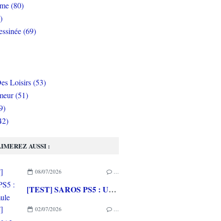
rme (80)
)
ssinée (69)
es Loisirs (53)
eur (51)
9)
42)
IMEREZ AUSSI :
08/07/2026
…
[TEST] SAROS PS5 : Une formule de RETURNAL améliorée et interessante
02/07/2026
…