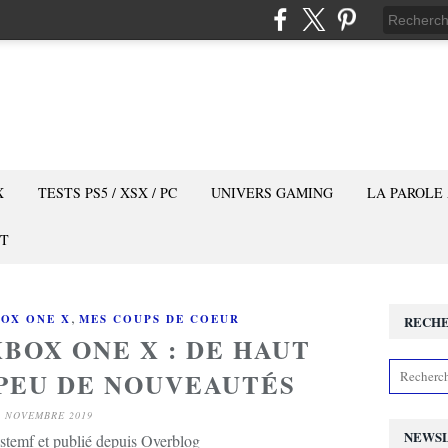
X
TESTS PS5 / XSX / PC
UNIVERS GAMING
LA PAROLE
T
,
OX ONE X
MES COUPS DE COEUR
RECH
XBOX ONE X : DE HAUT
 PEU DE NOUVEAUTÉS
4 NOVEMBRE 2019
NEWS
stemf et publié depuis Overblog