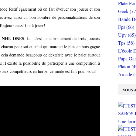
Plate-Fo
de festif également où on fait évoluer son joueur et son
Geek (77
us avez aussi un bon nombre de personnalisations de son
Bande De
ujours aussi fun à jouer!
Fps (66)
Upv (65)
NHL ONES
e
. Ici, c'est un affrontement de trois joueurs
Tps (58)
t chacun pour soi et celui qui marque le plus de buts gagne
L'école D
 cela demande beaucoup de dextérité avec le palet surtout
Papa Gam
r il existe la possibilité de participer à une compétition à
Plaion (4
is aux compétiteurs en herbe, ce mode est fait pour vous!
Arcade (
VOUS A