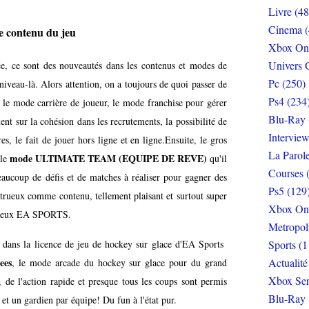
Livre (48
Cinema (
e contenu du jeu
Xbox On
Univers 
e, ce sont des nouveautés dans les contenus et modes de
Pc (250)
 niveau-là. Alors attention, on a toujours de quoi passer de
Ps4 (234
le mode carrière de joueur, le mode franchise pour gérer
Blu-Ray 
t sur la cohésion dans les recrutements, la possibilité de
Interview
es, le fait de jouer hors ligne et en ligne.Ensuite, le gros
La Parol
mode ULTIMATE TEAM (EQUIPE DE REVE)
 le
qu'il
Courses 
ucoup de défis et de matches à réaliser pour gagner des
Ps5 (129
strueux comme contenu, tellement plaisant et surtout super
Xbox On
 jeux EA SPORTS.
Metropol
Sports (1
 dans la licence de jeu de hockey sur glace d'EA Sports
Actualité
ees
, le mode arcade du hockey sur glace pour du grand
Xbox Ser
de l'action rapide et presque tous les coups sont permis
Blu-Ray 
et un gardien par équipe! Du fun à l'état pur.