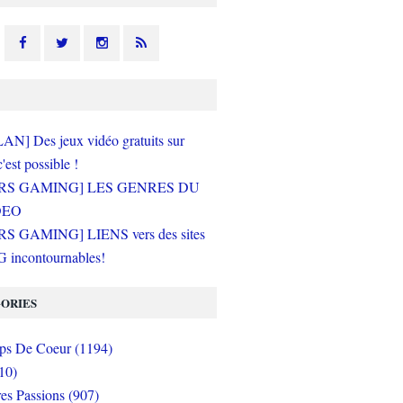
N] Des jeux vidéo gratuits sur
c'est possible !
RS GAMING] LES GENRES DU
DEO
S GAMING] LIENS vers des sites
incontournables!
ORIES
s De Coeur (1194)
10)
es Passions (907)