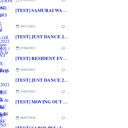
[TEST] SAMURAI WARRIORS 5 XBOX ONE : Du musou en cell shading dans la lignée de la saga
30/11/2021
…
[TEST] JUST DANCE 2022 XBOX ONE / XBOX SERIES X : Au top du top du jeu de danse!
07/06/2021
…
[TEST] RESIDENT EVIL 3 (2020) XBOX ONE X / XBOX SERIES X : Un remake de qualité pour une grande saga de l'horreur
05/05/2021
…
[TEST] JUST DANCE 2021 XBOX ONE X / XBOX SERIES X : Une nouvelle tracklist et toujours du fun
19/04/2021
…
[TEST] MOVING OUT - DLC MOVERS IN PARADISE XBOX SERIES X : Y a du soleil et des démanagements dingos... Tra la dire la dada...
08/07/2026
…
[TEST] SAROS PS5 : Une formule de RETURNAL améliorée et interessante