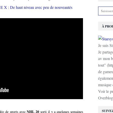
À PRO
Je suis S
Je partag
av mon b
tout" (ht
de gameur
également
musique e
Voir le p
Overblog
SUIVE
NHL 20
idéo de sports avec
sorti il y a quelques semaines