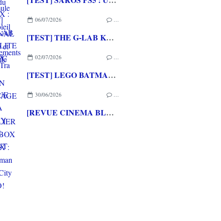
06/07/2026
…
[TEST] THE G-LAB KEYZ ELITE 400 HE PC
02/07/2026
…
[TEST] LEGO BATMAN L'HERITAGE DU CHEVALIER NOIR XBOX SERIES X : C'est Batman Arkham City en LEGO!
30/06/2026
…
[REVUE CINEMA BLU-RAY 4K] THE DESCENT