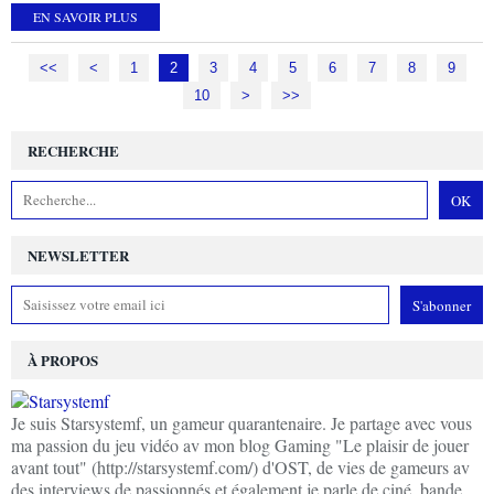
EN SAVOIR PLUS
<<
<
1
2
3
4
5
6
7
8
9
10
20
>
>>
RECHERCHE
NEWSLETTER
À PROPOS
Je suis Starsystemf, un gameur quarantenaire. Je partage avec vous
ma passion du jeu vidéo av mon blog Gaming "Le plaisir de jouer
avant tout" (http://starsystemf.com/) d'OST, de vies de gameurs av
des interviews de passionnés et également je parle de ciné, bande