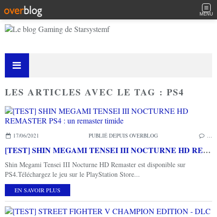
MENU
LES ARTICLES AVEC LE TAG : PS4
17/06/2021
PUBLIÉ DEPUIS OVERBLOG
…
[TEST] SHIN MEGAMI TENSEI III NOCTURNE HD REMASTER PS4 : un remaster timide
Shin Megami Tensei III Nocturne HD Remaster est disponible sur
PS4.Téléchargez le jeu sur le PlayStation Store...
EN SAVOIR PLUS