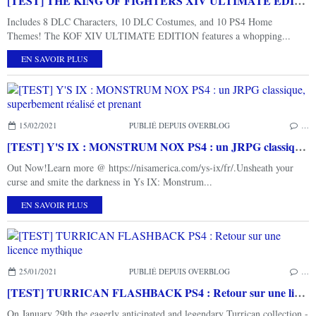
[TEST] THE KING OF FIGHTERS XIV ULTIMATE EDITION PS4 : Un roster encore plus musclé
Includes 8 DLC Characters, 10 DLC Costumes, and 10 PS4 Home
Themes! The KOF XIV ULTIMATE EDITION features a whopping...
EN SAVOIR PLUS
15/02/2021
PUBLIÉ DEPUIS OVERBLOG
…
[TEST] Y'S IX : MONSTRUM NOX PS4 : un JRPG classique, superbement réalisé et prenant
Out Now!Learn more @ https://nisamerica.com/ys-ix/fr/.Unsheath your
curse and smite the darkness in Ys IX: Monstrum...
EN SAVOIR PLUS
25/01/2021
PUBLIÉ DEPUIS OVERBLOG
…
[TEST] TURRICAN FLASHBACK PS4 : Retour sur une licence mythique
On January 29th the eagerly anticipated and legendary Turrican collection -