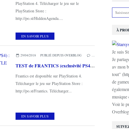
PlayStation 4. Télécharger le jeu sur le
PlayStation Store :
http://po.st/HiddenAgenda....
À PRO
EN SAVOIR PLUS
Je suis S
29/04/2018
PUBLIÉ DEPUIS OVERBLOG
…
Je partag
TEST de FRANTICS (exclusivité PS4) : un mignon party game ambiance LITTLE BIG PLANET
av mon b
tout" (ht
Frantics est disponible sur PlayStation 4.
de gameur
Télécharger le jeu sur PlayStation Store :
également
http://po.st/Frantics. Télécharger...
musique e
Voir le p
Overblog
EN SAVOIR PLUS
SUIVE