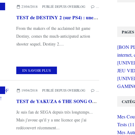
23/04/2018
PUBLIÉ DEPUIS OVERBLOG
…
TEST de DESTINY 2 (sur PS4) : une suite soignée
From the makers of the acclaimed hit game
PAGES
Destiny, comes the much-anticipated action
shooter sequel, Destiny 2....
[BON PLA
internet, 
[UNIVE
JEU VI
EN SAVOIR PLUS
[UNIVER
GAMING 
 COUPS DE COEUR
19/04/2018
PUBLIÉ DEPUIS OVERBLOG
…
TEST de YAKUZA 6 THE SONG OF LIFE (sur PS4) : du grand art japonais!
CATÉG
Je suis fan de SEGA depuis très longtemps...
Mes Coup
Mais j'avoue qu'il y a une licence que j'ai
Tests (11
redécouvert récemment...
Mes Autr