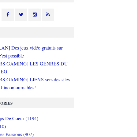
N] Des jeux vidéo gratuits sur
c'est possible !
RS GAMING] LES GENRES DU
DEO
S GAMING] LIENS vers des sites
incontournables!
ORIES
s De Coeur (1194)
10)
es Passions (907)