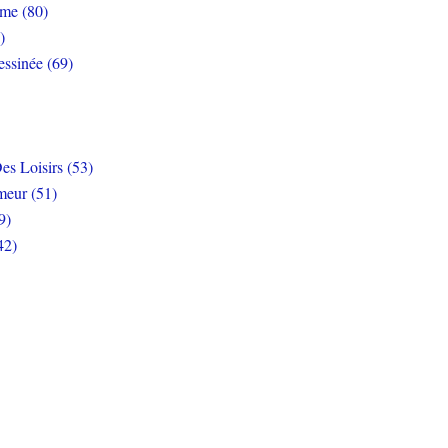
rme (80)
)
ssinée (69)
es Loisirs (53)
eur (51)
9)
42)