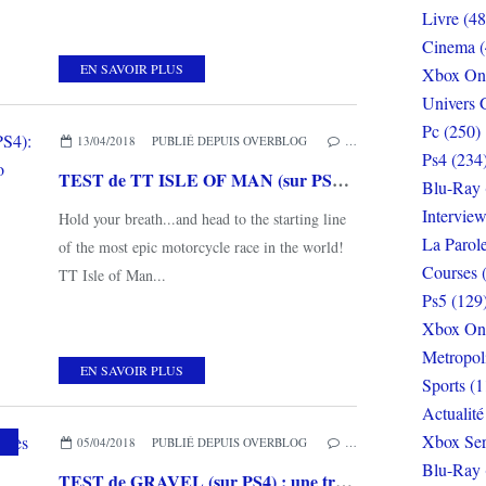
Livre (48
Cinema (
EN SAVOIR PLUS
Xbox On
Univers 
Pc (250)
13/04/2018
PUBLIÉ DEPUIS OVERBLOG
…
Ps4 (234
TEST de TT ISLE OF MAN (sur PS4): il vous faudra passer votre permis moto monsieur!
Blu-Ray 
Interview
Hold your breath...and head to the starting line
La Parol
of the most epic motorcycle race in the world!
Courses 
TT Isle of Man...
Ps5 (129
Xbox On
Metropol
EN SAVOIR PLUS
Sports (1
Actualité
Xbox Ser
05/04/2018
PUBLIÉ DEPUIS OVERBLOG
…
Blu-Ray 
TEST de GRAVEL (sur PS4) : une très bonne surprise !