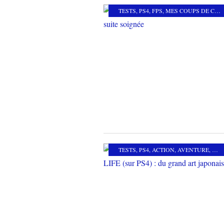
TESTS
,
PS4
,
FPS
,
MES COUPS DE COEUR
TESTS
,
PS4
,
ACTION
,
AVENTURE
,
MES