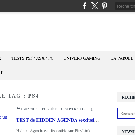
X
TESTS PS5 / XSX / PC
UNIVERS GAMING
LA PAROLE
T
E TAG : PS4
RECH
03/05/2018
PUBLIÉ DEPUIS OVERBLOG
…
TEST de HIDDEN AGENDA (exclusivité PS4) : un Heavy Rain avec un smartphone?
Hidden Agenda est disponible sur PlayLink |
NEWS