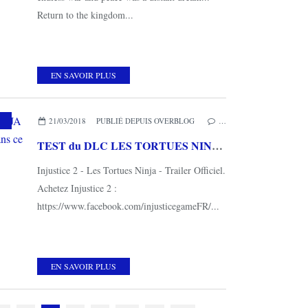
Return to the kingdom...
EN SAVOIR PLUS
21/03/2018
PUBLIÉ DEPUIS OVERBLOG
…
TEST du DLC LES TORTUES NINJA d' INJUSTICE 2 (sur PS4): Du fun dans ce monde de brutes
Injustice 2 - Les Tortues Ninja - Trailer Officiel.
Achetez Injustice 2 :
https://www.facebook.com/injusticegameFR/...
EN SAVOIR PLUS