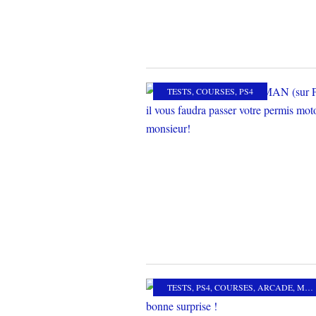
TESTS
,
COURSES
,
PS4
TESTS
,
PS4
,
COURSES
,
ARCADE
,
MES COUPS DE COEUR