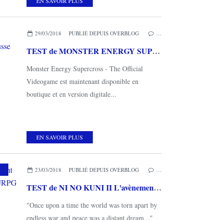
EN SAVOIR PLUS
29/03/2018
PUBLIÉ DEPUIS OVERBLOG
…
TEST de MONSTER ENERGY SUPERCROSS (sur PS4) : ça éclabousse pas mal
Monster Energy Supercross - The Official
Videogame est maintenant disponible en
boutique et en version digitale...
EN SAVOIR PLUS
23/03/2018
PUBLIÉ DEPUIS OVERBLOG
…
TEST de NI NO KUNI II L'avènement d'un nouveau royaume (sur PS4) : un JRPG et une promesse de voyage magique
"Once upon a time the world was torn apart by
endless war and peace was a distant dream..."