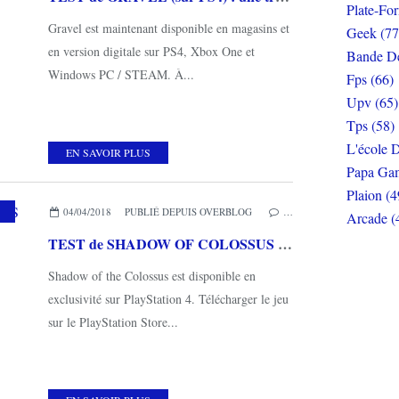
Plate-Fo
Gravel est maintenant disponible en magasins et
Geek (77
en version digitale sur PS4, Xbox One et
Bande De
Windows PC / STEAM. À...
Fps (66)
Upv (65)
Tps (58)
L'école D
EN SAVOIR PLUS
Papa Gam
Plaion (4
 COUPS DE COEUR
04/04/2018
PUBLIÉ DEPUIS OVERBLOG
…
Arcade (
TEST de SHADOW OF COLOSSUS (sur PS4): un remake comme on en voudrait plus souvent...
Shadow of the Colossus est disponible en
exclusivité sur PlayStation 4. Télécharger le jeu
sur le PlayStation Store...