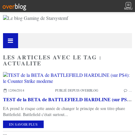
MENU
LES ARTICLES AVEC LE TAG :
ACTUALITE
12/06/2014
PUBLIÉ DEPUIS OVERBLOG
…
TEST de la BETA de BATTLEFIELD HARDLINE (sur PS4): le Counter Strike moderne
EA prend le risque cette année de changer le principe de son titre-phare
Battlefield. Battlefield c'était surtout...
EN SAVOIR PLUS