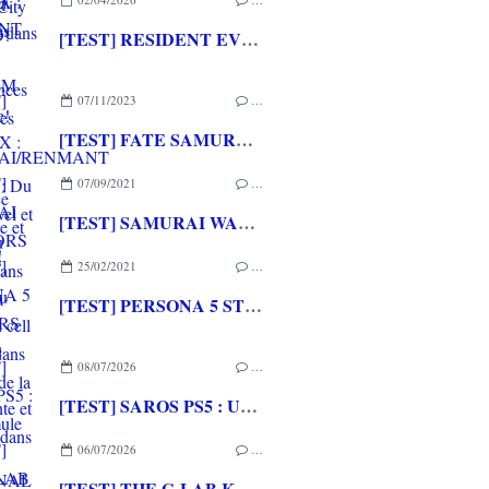
[TEST] RESIDENT EVIL REQUIEM XBOX SERIES X : Une expérience marquante et bluffante!
07/11/2023
…
[TEST] FATE SAMURAI/RENMANT PS4/PS5 : Du visual novel et du musou pour les fans de la saga
07/09/2021
…
[TEST] SAMURAI WARRIORS 5 XBOX ONE : Du musou en cell shading dans la lignée de la saga
25/02/2021
…
[TEST] PERSONA 5 STRIKERS PS4 : une suite surprenante et éclatante dans sa forme
08/07/2026
…
[TEST] SAROS PS5 : Une formule de RETURNAL améliorée et interessante
06/07/2026
…
[TEST] THE G-LAB KEYZ ELITE 400 HE PC