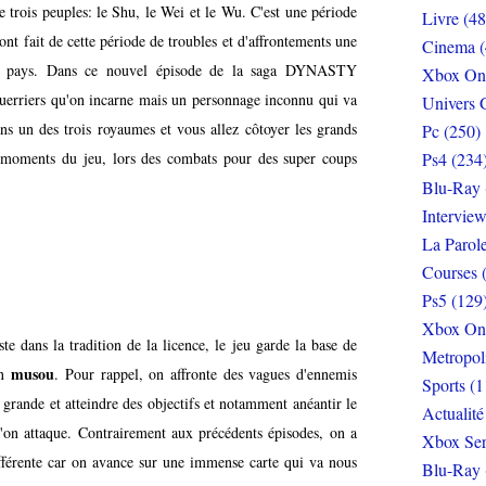
tre trois peuples: le Shu, le Wei et le Wu. C'est une période
Livre (48
ont fait de cette période de troubles et d'affrontements une
Cinema (
 ce pays. Dans ce nouvel épisode de la saga DYNASTY
Xbox On
erriers qu'on incarne mais un personnage inconnu qui va
Univers 
ns un des trois royaumes et vous allez côtoyer les grands
Pc (250)
es moments du jeu, lors des combats pour des super coups
Ps4 (234
Blu-Ray 
Interview
La Parol
Courses 
Ps5 (129
Xbox On
ste dans la tradition de la licence, le jeu garde la base de
Metropol
musou
on
. Pour rappel, on affronte des vagues d'ennemis
Sports (1
 grande et atteindre des objectifs et notamment anéantir le
Actualité
'on attaque. Contrairement aux précédents épisodes, on a
Xbox Ser
différente car on avance sur une immense carte qui va nous
Blu-Ray 