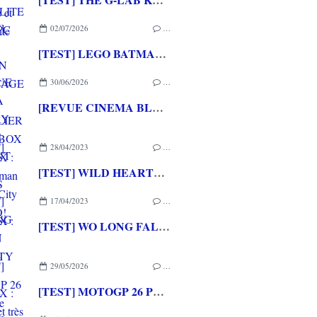
02/07/2026
…
[TEST] LEGO BATMAN L'HERITAGE DU CHEVALIER NOIR XBOX SERIES X : C'est Batman Arkham City en LEGO!
30/06/2026
…
[REVUE CINEMA BLU-RAY 4K] THE DESCENT
28/04/2023
…
[TEST] WILD HEARTS XBOX SERIES X : un jeu de chasse de monstres ambiance féodal japonais original mais inégal
17/04/2023
…
[TEST] WO LONG FALLEN DYNASTY XBOX SERIES X : Difficile et très technique
29/05/2026
…
[TEST] MOTOGP 26 PS5 : Une version MOTOGP 25.5 ++