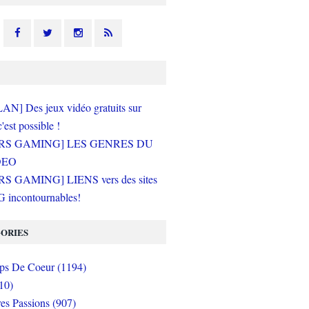
N] Des jeux vidéo gratuits sur
c'est possible !
RS GAMING] LES GENRES DU
DEO
S GAMING] LIENS vers des sites
incontournables!
ORIES
s De Coeur (1194)
10)
es Passions (907)