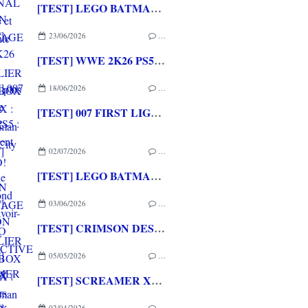
[TEST] LEGO BATMAN L'HERITAGE DU CHEVALIER NOIR XBOX SERIES X : C'est Batman Arkham City en LEGO!
23/06/2026
…
[TEST] WWE 2K26 PS5 : La version la plus aboutie de WWE 2K depuis la pause
18/06/2026
…
[TEST] 007 FIRST LIGHT PS5 : Un excellent épisode original de James Bond avec le savoir-faire de IO INTERACTIVE
02/07/2026
…
[TEST] LEGO BATMAN L'HERITAGE DU CHEVALIER NOIR XBOX SERIES X : C'est Batman Arkham City en LEGO!
03/06/2026
…
[TEST] CRIMSON DESERT XBOX SERIES X : Un univers sublime et intriguant dans un mix d'expériences déjà vécues
05/05/2026
…
[TEST] SCREAMER XBOX SERIES X : De bonnes courses arcades à l'ancienne!
02/04/2026
…