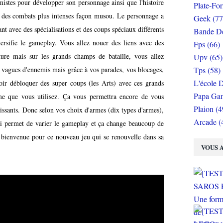
mistes pour développer son personnage ainsi que l'histoire
Plate-Fo
er des combats plus intenses façon musou. Le personnage a
Geek (77
 avec des spécialisations et des coups spéciaux différents
Bande De
ersifie le gameplay. Vous allez nouer des liens avec des
Fps (66)
ure mais sur les grands champs de bataille, vous allez
Upv (65)
Tps (58)
s vagues d'ennemis mais grâce à vos parades, vos blocages,
L'école D
oir débloquer des super coups (les Arts) avec ces grands
Papa Gam
arme que vous utilisez. Ça vous permettra encore de vous
Plaion (4
issants. Donc selon vos choix d'armes (dix types d'armes),
Arcade (
qui permet de varier le gameplay et ça change beaucoup de
 bienvenue pour ce nouveau jeu qui se renouvelle dans sa
VOUS A