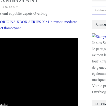
8 MARS 2025
stemf et publié depuis Overblog
À PRO
Je suis S
Je partag
av mon b
tout" (ht
de gameur
également
musique e
Voir le p
Overblog
SUIVE