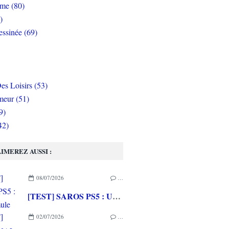
rme (80)
)
ssinée (69)
es Loisirs (53)
eur (51)
9)
42)
IMEREZ AUSSI :
08/07/2026
…
[TEST] SAROS PS5 : Une formule de RETURNAL améliorée et interessante
02/07/2026
…