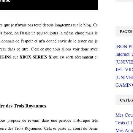
ce que je n'avais pas testé depuis longtemps sur le blog. Ce
PAGES
'à force, on faisait un peu toujours la même chose mais le
donnait de l'espoir et m'a donné envie de le tester car je
[BON PLA
veau dans ce titre. C'est ce que nous allons voir donc avec
internet, 
IGINS
XBOX SERIES X
sur
qui est sorti récemment et
[UNIVE
JEU VI
[UNIVER
GAMING 
CATÉG
oire des Trois Royaumes
Mes Coup
us propose de revenir dans une période historique très
Tests (11
toire des Trois Royaumes. Cela se passe au cours du 3ème
Mes Autr