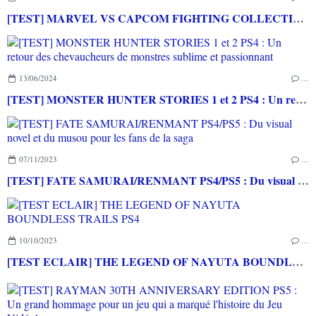
[TEST] MARVEL VS CAPCOM FIGHTING COLLECTION : ARCADE CLASSICS PS4 : Des très bons jeux vidéo sortis en arcade de retour à la maison!
13/06/2024
…
[TEST] MONSTER HUNTER STORIES 1 et 2 PS4 : Un retour des chevaucheurs de monstres sublime et passionnant
07/11/2023
…
[TEST] FATE SAMURAI/RENMANT PS4/PS5 : Du visual novel et du musou pour les fans de la saga
10/10/2023
…
[TEST ECLAIR] THE LEGEND OF NAYUTA BOUNDLESS TRAILS PS4