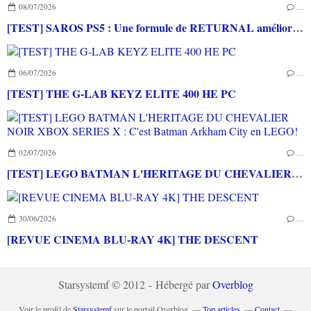
08/07/2026
…
[TEST] SAROS PS5 : Une formule de RETURNAL améliorée et interessante
06/07/2026
…
[TEST] THE G-LAB KEYZ ELITE 400 HE PC
02/07/2026
…
[TEST] LEGO BATMAN L'HERITAGE DU CHEVALIER NOIR XBOX SERIES X : C'est Batman Arkham City en LEGO!
30/06/2026
…
[REVUE CINEMA BLU-RAY 4K] THE DESCENT
Starsystemf © 2012 - Hébergé par
Overblog
Voir le profil de
Starsystemf
sur le portail Overblog
Top articles
Contact