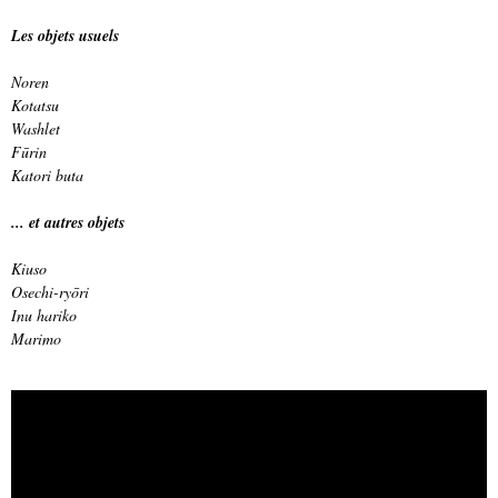
Les objets usuels
Noren
Kotatsu
Washlet
Fūrin
Katori buta
... et autres objets
Kiuso
Osechi-ryōri
Inu hariko
Marimo