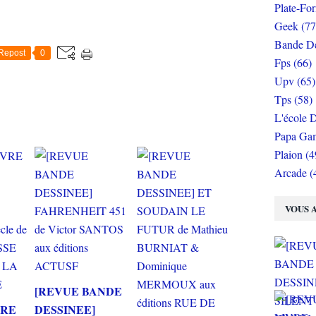
Plate-Fo
Geek (77
Bande De
Repost
0
Fps (66)
Upv (65)
Tps (58)
L'école D
Papa Gam
Plaion (4
Arcade (
VOUS A
[REVUE BANDE
VRE
DESSINEE]