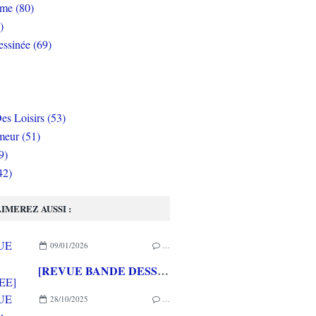
rme (80)
)
ssinée (69)
es Loisirs (53)
eur (51)
9)
42)
IMEREZ AUSSI :
09/01/2026
…
[REVUE BANDE DESSINEE] SILENT JENNY de Mathieu BABLET aux éditions RUE DE SEVRES/LABEL 619
28/10/2025
…