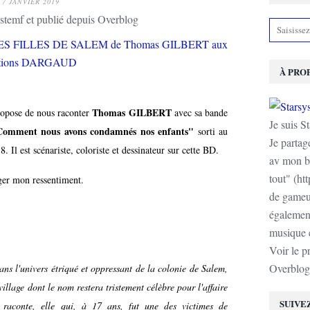
7 JANVIER 2019
stemf et publié depuis Overblog
À PRO
Thomas GILBERT
propose de nous raconter
avec sa bande
Je suis S
mment nous avons condamnés nos enfants"
sorti au
Je partag
. Il est scénariste, coloriste et dessinateur sur cette BD.
av mon b
tout" (ht
ager mon ressentiment.
de gameur
également
musique e
Voir le p
Overblog
ans l'univers étriqué et oppressant de la colonie de Salem,
illage dont le nom restera tristement célèbre pour l'affaire
SUIVE
 raconte, elle qui, à 17 ans, fut une des victimes de