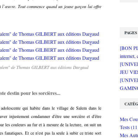
 à l’œuvre. Tout commence quand un jeune garçon lui offre
PAGES
[BON PLA
internet, 
[UNIVE
de Salem" de Thomas GILBERT aux éditions Dargaud
JEU VI
[UNIVER
GAMING 
ste destin pour les sorcières...
CATÉG
adolescente qui habite dans le village de Salem dans le
uver injustement condamner d'être une sorcière et d'être
Mes Coup
ar les couleurs au fur et à mesure de la lecture, on suit un
Tests (11
s fanatiques. Et ce n'est pas la seule à subir ce triste sort
Mes Autr