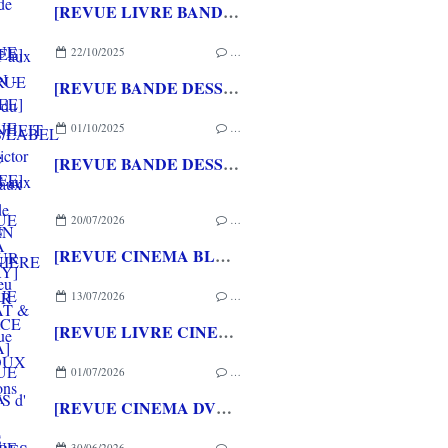
[REVUE LIVRE BANDE DESSINEE] GASTON - Employé du siècle de Rodolphe MASSE aux éditions de LA MARTINIERE
22/10/2025
…
[REVUE BANDE DESSINEE] FAHRENHEIT 451 de Victor SANTOS aux éditions ACTUSF
01/10/2025
…
[REVUE BANDE DESSINEE] ET SOUDAIN LE FUTUR de Mathieu BURNIAT & Dominique MERMOUX aux éditions RUE DE SEVRES
20/07/2026
…
[REVUE CINEMA BLU-RAY] LA TOUR DE GLACE
13/07/2026
…
[REVUE LIVRE CINEMA] FAST & FURIOUS d' Arnaud BRIAND aux éditions CASA
01/07/2026
…
[REVUE CINEMA DVD] COUTURES
30/06/2026
…