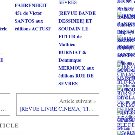
FAHRENHEIT
451 de Victor
[REVUE BANDE
SANTOS aux
DESSINEE] ET
ècle
éditions ACTUSF
SOUDAIN LE
FUTUR de
Mathieu
A
BURNIAT &
RE
Dominique
MERMOUX aux
éditions RUE DE
SEVRES
[TEST] DAKAR 18 XBOX ONE X : un roadbook erroné?
[REVUE LIVRE CINEMA] TIGRES ET DRAGONS LES ARTS MARTIAUX AU CINEMA aux éditions GUY TREDANIEL
TICLE