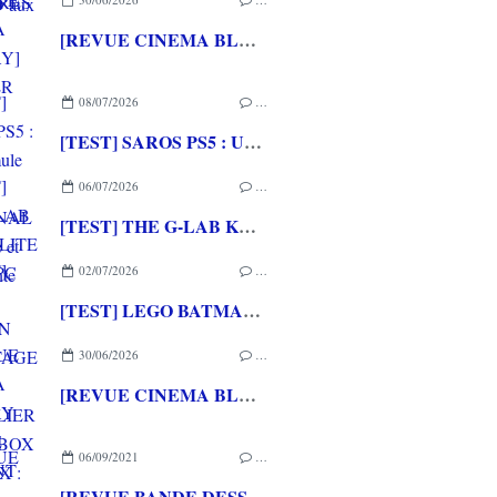
[REVUE CINEMA BLU-RAY] SHELTER
08/07/2026
…
[TEST] SAROS PS5 : Une formule de RETURNAL améliorée et interessante
06/07/2026
…
[TEST] THE G-LAB KEYZ ELITE 400 HE PC
02/07/2026
…
[TEST] LEGO BATMAN L'HERITAGE DU CHEVALIER NOIR XBOX SERIES X : C'est Batman Arkham City en LEGO!
30/06/2026
…
[REVUE CINEMA BLU-RAY 4K] THE DESCENT
06/09/2021
…
[REVUE BANDE DESSINEE] NOS CORPS ALCHIMIQUES de Thomas GILBERT aux éditons DARGAUD