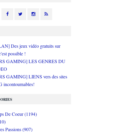
N] Des jeux vidéo gratuits sur
c'est possible !
RS GAMING] LES GENRES DU
DEO
S GAMING] LIENS vers des sites
incontournables!
ORIES
s De Coeur (1194)
10)
es Passions (907)