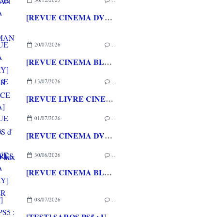
[REVUE CINEMA DVD] SUPERMAN (2025)
20/07/2026
…
[REVUE CINEMA BLU-RAY] LA TOUR DE GLACE
13/07/2026
…
[REVUE LIVRE CINEMA] FAST & FURIOUS d' Arnaud BRIAND aux éditions CASA
01/07/2026
…
[REVUE CINEMA DVD] COUTURES
30/06/2026
…
[REVUE CINEMA BLU-RAY] SHELTER
08/07/2026
…
[TEST] SAROS PS5 : Une formule de RETURNAL améliorée et interessante