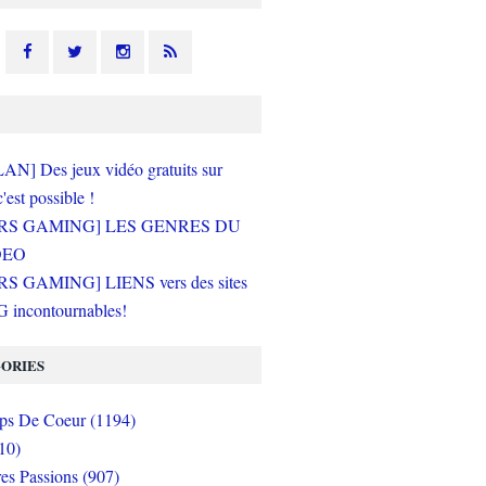
N] Des jeux vidéo gratuits sur
c'est possible !
RS GAMING] LES GENRES DU
DEO
S GAMING] LIENS vers des sites
incontournables!
ORIES
s De Coeur (1194)
10)
es Passions (907)