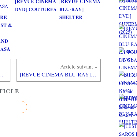
[REVUE CINEMA
[REVUE CINEMA
DVD] COUTURES
BLU-RAY]
VRE
SHELTER
AST &
AND
 CASA
ED (sur XBOX ONE X): la survie buguée avec des dinos
[REVUE CINEMA BLU-RAY] BONNE POMME
TICLE