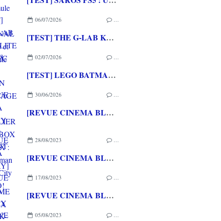
06/07/2026
…
[TEST] THE G-LAB KEYZ ELITE 400 HE PC
02/07/2026
…
[TEST] LEGO BATMAN L'HERITAGE DU CHEVALIER NOIR XBOX SERIES X : C'est Batman Arkham City en LEGO!
30/06/2026
…
[REVUE CINEMA BLU-RAY 4K] THE DESCENT
28/08/2023
…
[REVUE CINEMA BLU-RAY] LE ROYAUME DE NAYA
17/08/2023
…
[REVUE CINEMA BLU-RAY 4K] KICK-ASS 2
05/08/2023
…