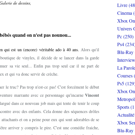
 Galerie de dessins,
Livre (48
Cinema (
Xbox On
Univers 
 bébés quand on n'est pas nounou...
Pc (250)
Ps4 (234
en qui est un (encore) véritable ado à 40 ans.
Alors qu'il
Blu-Ray 
boutique de vinyles, il décide de se lancer dans la garde
Interview
nuer sa vie seul... Enfin pas trop seul car il ne part de
La Parol
x et qui va donc servir de crèche.
Courses 
Ps5 (129
r le truc? Pas trop n'est-ce pas! C'est forcément le début
Xbox On
Vincent
aventure marrante avec ce personnage qu'incarne
Metropol
 largué dans ce nouveau job mais qui tente de tenir le coup
Sports (1
ncontre avec des enfants. Cela donne des séquences drôles
Actualité
 attachants et on a peine pour eux qui sont adorables de se
Xbox Ser
 être arriver y compris le pire. C'est une comédie fraiche,
Blu-Ray 