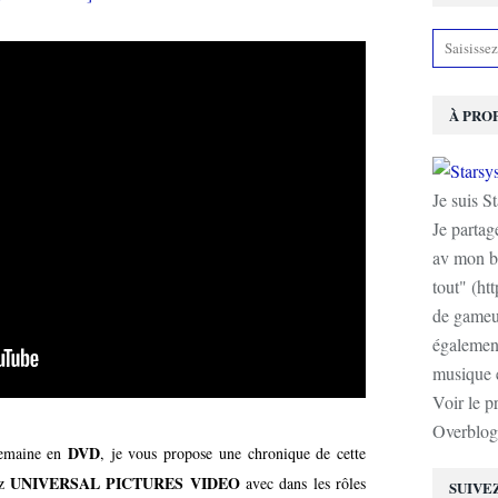
À PRO
Je suis S
Je partag
av mon b
tout" (ht
de gameur
également
musique e
Voir le p
Overblog
DVD
 semaine en
, je vous propose une chronique de cette
UNIVERSAL PICTURES VIDEO
ez
avec dans les rôles
SUIVE