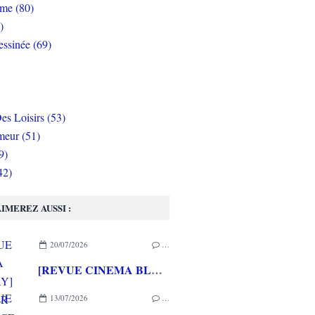
rme (80)
)
ssinée (69)
es Loisirs (53)
eur (51)
9)
42)
IMEREZ AUSSI :
20/07/2026
…
[REVUE CINEMA BLU-RAY] LA TOUR DE GLACE
13/07/2026
…