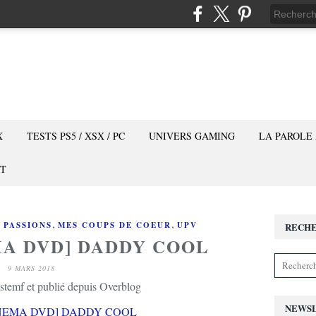
X
TESTS PS5 / XSX / PC
UNIVERS GAMING
LA PAROLE
T
,
,
 PASSIONS
MES COUPS DE COEUR
UPV
RECH
MA DVD] DADDY COOL
9 MARS 2018
stemf et publié depuis Overblog
NEWS