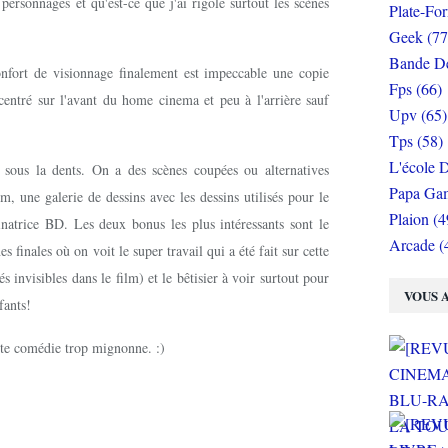
personnages et qu'est-ce que j'ai rigolé surtout les scènes
Plate-Fo
Geek (77
Bande De
nfort de visionnage finalement est impeccable une copie
Fps (66)
ncentré sur l'avant du home cinema et peu à l'arrière sauf
Upv (65)
Tps (58)
L'école D
 sous la dents. On a des scènes coupées ou alternatives
Papa Gam
, une galerie de dessins avec les dessins utilisés pour le
Plaion (4
sinatrice BD. Les deux bonus les plus intéressants sont le
Arcade (
 finales où on voit le super travail qui a été fait sur cette
s invisibles dans le film) et le bêtisier à voir surtout pour
VOUS A
fants!
te comédie trop mignonne. :)