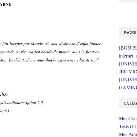
 ARNE
.
PAGES
e fait larguer par Maude, 35 ans, désireuse d’enfin fonder
[BON PLA
amour de sa vie, Adrien décide de monter dans le futur ex-
internet, 
le… Le début, d'une improbable expérience éducative..."
[UNIVE
JEU VI
[UNIVER
GAMING 
 1h37
çais audiodescription 2.0
CATÉG
dants)
Mes Coup
Tests (11
Mes Autr