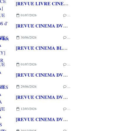
[REVUE LIVRE CINEMA] FAST & FURIOUS d' Arnaud BRIAND aux éditions CASA
01/07/2026
…
[REVUE CINEMA DVD] COUTURES
30/06/2026
…
[REVUE CINEMA BLU-RAY] SHELTER
01/07/2026
…
[REVUE CINEMA DVD] COUTURES
29/06/2026
…
[REVUE CINEMA DVD] LA MAISON DES FEMMES
12/03/2026
…
[REVUE CINEMA DVD] ROOFMAN
30/12/2025
…