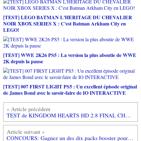
[TEST] LEGO BATMAN L'HERITAGE DU CHEVALIER
NOIR XBOX SERIES X : C'est Batman Arkham City en
LEGO!
[TEST] WWE 2K26 PS5 : La version la plus aboutie de WWE
2K depuis la pause
[TEST] 007 FIRST LIGHT PS5 : Un excellent épisode original
de James Bond avec le savoir-faire de IO INTERACTIVE
TEST de KINGDOM HEARTS HD 2.8 FINAL CHAPTER PROLOGUE (sur PS4): un bon prologue pour nous faire patienter...
CONCOURS: Gagnez un des dix packs booster pour #Faeria #PC et #Ipad!