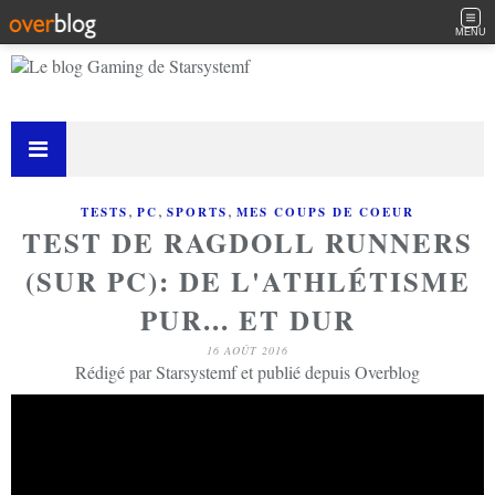
MENU
,
,
,
TESTS
PC
SPORTS
MES COUPS DE COEUR
TEST DE RAGDOLL RUNNERS
(SUR PC): DE L'ATHLÉTISME
PUR... ET DUR
16 AOÛT 2016
Rédigé par Starsystemf et publié depuis Overblog