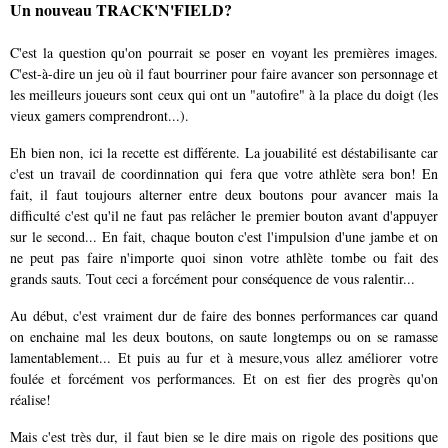
Un nouveau TRACK'N'FIELD?
C'est la question qu'on pourrait se poser en voyant les premières images.
C'est-à-dire un jeu où il faut bourriner pour faire avancer son personnage et
les meilleurs joueurs sont ceux qui ont un "autofire" à la place du doigt (les
vieux gamers comprendront...).
Eh bien non, ici la recette est différente. La jouabilité est déstabilisante car
c'est un travail de coordinnation qui fera que votre athlète sera bon! En
fait, il faut toujours alterner entre deux boutons pour avancer mais la
difficulté c'est qu'il ne faut pas relâcher le premier bouton avant d'appuyer
sur le second... En fait, chaque bouton c'est l'impulsion d'une jambe et on
ne peut pas faire n'importe quoi sinon votre athlète tombe ou fait des
grands sauts. Tout ceci a forcément pour conséquence de vous ralentir...
Au début, c'est vraiment dur de faire des bonnes performances car quand
on enchaine mal les deux boutons, on saute longtemps ou on se ramasse
lamentablement... Et puis au fur et à mesure,vous allez améliorer votre
foulée et forcément vos performances. Et on est fier des progrès qu'on
réalise!
Mais c'est très dur, il faut bien se le dire mais on rigole des positions que