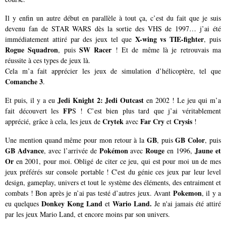
Il y enfin un autre début en parallèle à tout ça, c’est du fait que je suis
devenu fan de STAR WARS dès la sortie des VHS de 1997… j’ai été
X-wing vs TIE-fighter
immédiatement attiré par des jeux tel que
, puis
Rogue Squadron
SW Racer
, puis
! Et de même là je retrouvais ma
réussite à ces types de jeux là.
Cela m’a fait apprécier les jeux de simulation d’hélicoptère, tel que
Comanche 3
.
Jedi Knight 2: Jedi Outcast
Et puis, il y a eu
en 2002 ! Le jeu qui m’a
FP
fait découvert les
S ! C’est bien plus tard que j’ai véritablement
Crytek
Far Cry
Crysis
apprécié, grâce à cela, les jeux de
avec
et
!
GB
GB Color
Une mention quand même pour mon retour à la
, puis
, puis
GB Advance
Pokémon
Rouge
Jaune et
, avec l’arrivée de
avec
en 1996,
Or
en 2001, pour moi. Obligé de citer ce jeu, qui est pour moi un de mes
jeux préférés sur console portable ! C'est du génie ces jeux par leur level
design, gameplay, univers et tout le système des éléments, des entraiment et
Pokemon
combats ! Bon après je n’ai pas testé d’autres jeux. Avant
, il y a
Donkey Kong Land
Wario Land.
eu quelques
et
Je n'ai jamais été attiré
par les jeux Mario Land, et encore moins par son univers.