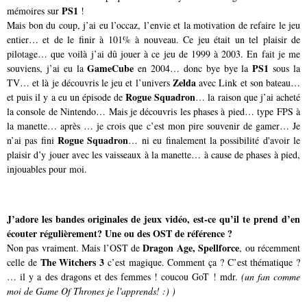
PS1
mémoires sur
!
Mais bon du coup, j’ai eu l’occaz, l’envie et la motivation de refaire le jeu
entier… et de le finir à 101% à nouveau. Ce jeu était un tel plaisir de
pilotage… que voilà j’ai dû jouer à ce jeu de 1999 à 2003. En fait je me
GameCube
PS1
souviens, j’ai eu la
en 2004… donc bye bye la
sous la
Zelda
TV… et là je découvris le jeu et l’univers
avec Link et son bateau…
Rogue Squadron
et puis il y a eu un épisode de
… la raison que j’ai acheté
la console de Nintendo… Mais je découvris les phases à pied… type FPS à
la manette… après … je crois que c’est mon pire souvenir de gamer… Je
Rogue Squadron
n’ai pas fini
… ni eu finalement la possibilité d'avoir le
plaisir d’y jouer avec les vaisseaux à la manette… à cause de phases à pied,
injouables pour moi.
J’adore les bandes originales de jeux vidéo, est-ce qu’il te prend d’en
écouter régulièrement? Une ou des OST de référence ?
Dragon Age, Spellforce
Non pas vraiment. Mais l’OST de
, ou récemment
The Witchers 3
celle de
c’est magique. Comment ça ? C’est thématique ?
… il y a des dragons et des femmes ! coucou GoT ! mdr.
(un fan comme
moi de Game Of Thrones je l'apprends! :) )