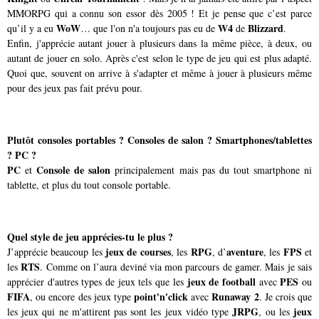
MMORPG qui a connu son essor dès 2005 ! Et je pense que c’est parce
WoW
W4
Blizzard
qu’il y a eu
… que l'on n'a toujours pas eu de
de
.
Enfin, j'apprécie autant jouer à plusieurs dans la même pièce, à deux, ou
autant de jouer en solo. Après c'est selon le type de jeu qui est plus adapté.
Quoi que, souvent on arrive à s'adapter et même à jouer à plusieurs même
pour des jeux pas fait prévu pour.
Plutôt consoles portables ? Consoles de salon ? Smartphones/tablettes
? PC ?
PC
Console de salon
et
principalement mais pas du tout smartphone ni
tablette, et plus du tout console portable.
Quel style de jeu apprécies-tu le plus ?
jeux de courses
RPG
aventure
FPS
J’apprécie beaucoup les
, les
, d’
, les
et
RTS
les
. Comme on l’aura deviné via mon parcours de gamer. Mais je sais
jeux de football
PES
apprécier d'autres types de jeux tels que les
avec
ou
FIFA
point'n'click
Runaway 2
, ou encore des jeux type
avec
. Je crois que
JRPG
jeux
les jeux qui ne m'attirent pas sont les jeux vidéo type
, ou les