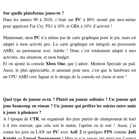
Sur quelle plateforme joues-tu ?
PC
Dans les années 90 à 2010, c’était sur
à 80% monté par moi-même
pour apprécier Far Cry, PS1 à 10% et GBA à 10% d’activité !
PC
Maintenant, mon
n’a même pas de carte graphique pour le jeu, mais est
adapté à mon activité pro. La carte graphique est intégrée au processeur
AMD, en partenariat avec Adobe ! Donc c’est totalement adapté à mes
activités, ma situation, et mon budget.
Xbox One
Et on ajoute la console
, que j’adore. Mention Spéciale au pad.
Aussi, le plus appréciable, et amusant pour moi, c'est que le hardware est
un CPU AMD core Jaguar et le design de la console est classe et noir !
Quel type de joueur es-tu ? Plutôt un joueur solitaire ? Un joueur qui
joue beaucoup en réseau ? Un joueur qui préfère les soirées entre amis
à jouer à plusieurs ?
CTR
A l’époque de
, on organisait des jeux parties de championnat de kart
à 4 très souvent, que cela soit le matin, l'aprèm ou le soir ! Aussi, j’ai
PC
AoE 2
FPS
Jedi
connu les jeux en LAN sur
avec
et quelques
comme
Knight
Unreal Tournament
ou
! Mais je n’ai jamais été attiré par l’aspect