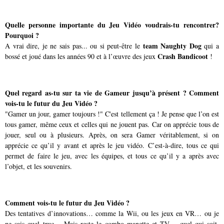
Quelle personne importante du Jeu Vidéo voudrais-tu rencontrer?
Pourquoi ?
team Naughty Dog
A vrai dire, je ne sais pas... ou si peut-être le
qui a
Crash Bandicoot
bossé et joué dans les années 90 et à l’œuvre des jeux
!
Quel regard as-tu sur ta vie de Gameur jusqu’à présent ? Comment
vois-tu le futur du Jeu Vidéo ?
"Gamer un jour, gamer toujours !" C'est tellement ça ! Je pense que l’on est
tous gamer, même ceux et celles qui ne jouent pas. Car on apprécie tous de
jouer, seul ou à plusieurs. Après, on sera Gamer véritablement, si on
apprécie ce qu’il y avant et après le jeu vidéo. C’est-à-dire, tous ce qui
permet de faire le jeu, avec les équipes, et tous ce qu’il y a après avec
l’objet, et les souvenirs.
Comment vois-tu le futur du Jeu Vidéo ?
Des tentatives d’innovations… comme la Wii, ou les jeux en VR… ou je
ne sais quel truc… Mais reste le combo manette et TV… quel qui soit.