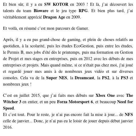
SW KOTOR
Et bien sûr, il y a eu
en 2003 ! Et là, j’ai découvert les
Bioware
RPG
talents du team
et le jeu type
. Et bien plus tard, j’ai
Dragon Age
véritablement apprécié
en 2009.
Et voilà, en résumé c’est mon parcours de Gamer.
Après, il y a eu pas grand-chose de gaming, et plein de choses relatifs au
quotidien, à la scolarité, puis les études EcoGestion, puis entre les études,
le Permis B, mes jobs d'été dès le printemps, puis ma formation en Gestion
de Projet et mes stages en entreprises, puis en 2012 avec les débuts de mes
entreprises et projets. Mais quand même, si ce n'était pas chez moi, j'ai joué
et regardé jouer mes amis à de nombreux jeux vidéo et sur diverses
Super NES
Dreamcast
PS2
PS3
consoles. Cela va de la
, la
, la
, à la
et
nombreux jeux !
Xbox One
The
C’est en juillet 2015, que j’ai faits mes débuts sur
avec
Witcher 3
Forza Motorsport 6
Need for
en entier, et un peu
, et beaucoup
Speed
.
NFS
Et c’est tout. Pour le reste, je n’ai pas encore fait la mise à jour... de
celle de janvier... Donc, je n’ai pas eu le loisir de jouer depuis début janvier
2016.