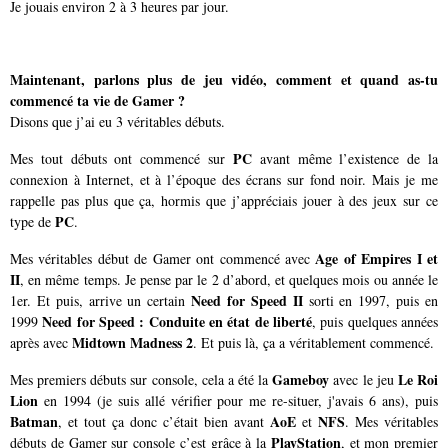
Je jouais environ 2 à 3 heures par jour.
Maintenant, parlons plus de jeu vidéo, comment et quand as-tu
commencé ta vie de Gamer ?
Disons que j’ai eu 3 véritables débuts.
PC
Mes tout débuts ont commencé sur
avant même l’existence de la
connexion à Internet, et à l’époque des écrans sur fond noir. Mais je me
rappelle pas plus que ça, hormis que j’appréciais jouer à des jeux sur ce
PC
type de
.
Age of Empires I et
Mes véritables début de Gamer ont commencé avec
II
, en même temps. Je pense par le 2 d’abord, et quelques mois ou année le
Need for Speed II
1er. Et puis, arrive un certain
sorti en 1997, puis en
Need for Speed : Conduite en état de liberté
1999
, puis quelques années
Midtown Madness 2
après avec
. Et puis là, ça a véritablement commencé.
Gameboy
Le Roi
Mes premiers débuts sur console, cela a été la
avec le jeu
Lion
en 1994 (je suis allé vérifier pour me re-situer, j'avais 6 ans), puis
Batman
AoE
NFS
, et tout ça donc c’était bien avant
et
. Mes véritables
PlayStation
débuts de Gamer sur console c’est grâce à la
, et mon premier