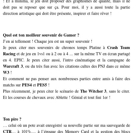
! Et à minima, le jeu doit proposer des graphismes de qualité, mais il ne
doit pas se reposer que sur ça. Pour moi, il y a aussi toute la partie
direction artistique qui doit être présente, inspirer et faire rêver !
Quel est ton meilleur souvenir de Gamer ?
J’en ai tellement ! Chaque jeu est un super souvenir !
Crash Team
Je peux citer mes souvenirs de chronos temps Platine à
Racing
et de jeu en 1vs1 ou à 2 ou à 4 ... sur la même TV en écran partagé
en 4. EPIC. Je peux citer aussi, l'intro cinématique et la campagne de
Warcraft 3
, ou du très fun avec les citations cultes des PNJ dans ce même
W3
!
Et comment ne pas penser aux nombreuses parties entre amis à faire des
PES4
PES5
matchs sur
et
!
The Witcher 3
Plus récemment, je peux citer le scénario de
, sans le citer.
Et les courses de chevaux avec Ablette ! Génial et tout fini 1er !
Ton pire ?
… celui où un pote avait enregistré sa nouvelle partie sur ma sauvegarde de
CTR
… à 101%.... à l’époque des Memory Card et la gestion des blocs