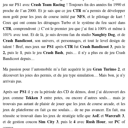
Crash Team Racing
jeu sur PS1 avec
! Toujours fin des années fin 1990 et
CTR
proche de l’an 2000. Et je sais que ce jeu
m’a permis de développer
NFS
mon goût pour les jeux de course initié par
, et le pilotage de kart !
Ceux qui ont connu les dérapages Turbo et le système du feu sacré dans
CTR
, comprendront ;) C’est le premier jeu que j’ai fini à 100% et même à
Naughty Dog
101% avec tout. Et de là, je suis devenu fan du studio
, et de
Crash Bandicoot
, son univers, et personnages, et tout le level design de
PS1
CTR
Crash Bandicoot 3
talent ! Bref, mes jeux sur
après
fut
, puis le
2,
1
Crash Bash
puis le
, puis le jeu
, puis… il n’y a plus eu de jeu Crash
Bandicoot depuis…
Gran Turimo 2
Ma passion pour l’automobile m’a fait acquérir le jeu
, et
découvert les joies des permis, et du jeu type simulation… Mais bon, je n’y
arrivais pas.
PS1
Après sur
il y eu la période des CD de démos, dont j’ai découvert des
Tekken 3
jeux comme
entre potes, ou encore d’autres seuls… mais je
trouvais pas autant de plaisir de jouer que les jeux de course arcade, et les
jeux de plateforme en fait ça me soulais… de ne pas avancer. En fait, ma
AoE
Warcraft 3
réussite se trouvait dans les jeux de stratégie telle que
et
,
Sim City 3
4
Rush Hour
PC
et de gestion coucou
, puis le
avec
, sur
of
course.