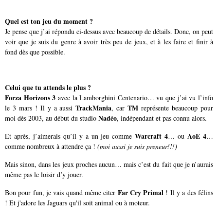
Quel est ton jeu du moment ?
Je pense que j’ai répondu ci-dessus avec beaucoup de détails. Donc, on peut
voir que je suis du genre à avoir très peu de jeux, et à les faire et finir à
fond dès que possible.
Celui que tu attends le plus ?
Forza Horizons 3
avec la Lamborghini Centenario… vu que j’ai vu l’info
TrackMania
TM
le 3 mars ! Il y a aussi
, car
représente beaucoup pour
Nadéo
moi dès 2003, au début du studio
, indépendant et pas connu alors.
Warcraft 4
AoE 4
Et après, j’aimerais qu’il y a un jeu comme
… ou
…
comme nombreux à attendre ça !
(moi aussi je suis preneur!!!)
Mais sinon, dans les jeux proches aucun… mais c’est du fait que je n’aurais
même pas le loisir d’y jouer.
Far Cry Primal
Bon pour fun, je vais quand même citer
! Il y a des félins
! Et j'adore les Jaguars qu'il soit animal ou à moteur.