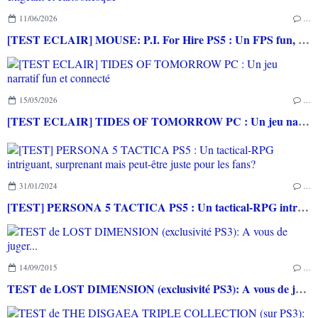
11/06/2026
…
[TEST ECLAIR] MOUSE: P.I. For Hire PS5 : Un FPS fun, exigeant et cartoonesque
15/05/2026
…
[TEST ECLAIR] TIDES OF TOMORROW PC : Un jeu narratif fun et connecté
31/01/2024
…
[TEST] PERSONA 5 TACTICA PS5 : Un tactical-RPG intriguant, surprenant mais peut-être juste pour les fans?
14/09/2015
…
TEST de LOST DIMENSION (exclusivité PS3): A vous de juger...