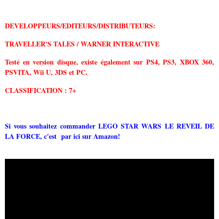
DEVELOPPEURS/EDITEURS/DISTRIBUTEURS:
TRAVELLER'S TALES / WARNER INTERACTIVE
Testé en version disque, existe également sur PS4, PS3, XBOX 360,
PSVITA, Wii U, 3DS et PC.
CLASSIFICATION : 7+
Si vous souhaitez commander LEGO STAR WARS LE REVEIL DE
LA FORCE, c'est par ici sur Amazon!