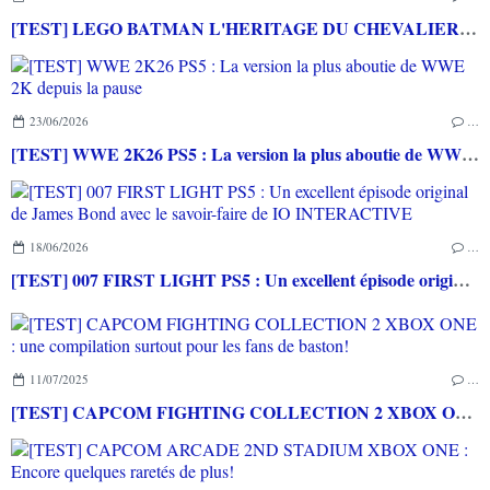
[TEST] LEGO BATMAN L'HERITAGE DU CHEVALIER NOIR XBOX SERIES X : C'est Batman Arkham City en LEGO!
23/06/2026
…
[TEST] WWE 2K26 PS5 : La version la plus aboutie de WWE 2K depuis la pause
18/06/2026
…
[TEST] 007 FIRST LIGHT PS5 : Un excellent épisode original de James Bond avec le savoir-faire de IO INTERACTIVE
11/07/2025
…
[TEST] CAPCOM FIGHTING COLLECTION 2 XBOX ONE : une compilation surtout pour les fans de baston!