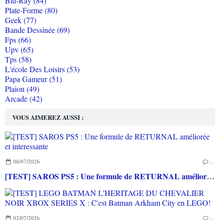
Blu-Ray (84)
Plate-Forme (80)
Geek (77)
Bande Dessinée (69)
Fps (66)
Upv (65)
Tps (58)
L'école Des Loisirs (53)
Papa Gameur (51)
Plaion (49)
Arcade (42)
VOUS AIMEREZ AUSSI :
08/07/2026
…
[TEST] SAROS PS5 : Une formule de RETURNAL améliorée et interessante
02/07/2026
…