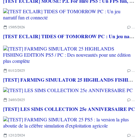
[TEST ECLAIR] MOUSE: P.I. For Hire PS5 : Un FPS fun, exigeant et cartoonesque
15/05/2026
…
[TEST ECLAIR] TIDES OF TOMORROW PC : Un jeu narratif fun et connecté
01/12/2025
…
[TEST] FARMING SIMULATOR 25 HIGHLANDS FISHING EDITION PS5 / PC : Des nouveautés pour une édition plus complète
24/03/2025
…
[TEST] LES SIMS COLLECTION 25e ANNIVERSAIRE PC
12/12/2024
…