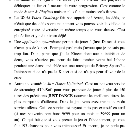
débloquer au fur et à mesure de votre progression. C'est comme le
mode
Sweat & Playlists
mais en plus fun et moins accès fitness.
Le
World Video Challenge
fait son apparition! Avant, les défis, ce
n'était que des défis score maintenant vous pouvez voir la vidéo qu'a
enregistré votre adversaire en même temps que vous dansez. C'est
plutôt fun et y a du niveau déjà!
Just Dance
Une
application smartphone
permet de jouer à
si vous
n'avez pas de kinect! Pourquoi pas! mais j'avoue que je ne suis pas
trop fan. D'un, parce que j'ai la Kinect donc aucun intérêt et de
deux, vous n'auriez pas peur de faire tomber votre bel Iphone
pendant une danse endiablée sur une musique de Britney Spears?...
Intéressant si on n'a pas la Kinect et si on n'a pas peur d'avoir de la
casse.
Autre nouveauté: le
Just Dance Unlimited
. C'est un nouveau service
de streaming d'UbiSoft pour vous proposer de jouer à plus de 150
JUST DANCE
titres des précédents
(souvent les meilleurs titres, les
plus marquants d'ailleurs). Dans le jeu, vous avez trente jours du
service offerts. Oui, ce service est payant mais pas excessif en tarif
(si mes souvenirs sont bons 9€99 pour un mois et 39€99 pour un
an). Ce qui fait que si vous prenez le jeu et l'abonnement, ça vous
fait 193 chansons pour vous trémousser! Et encore, je ne parle pas