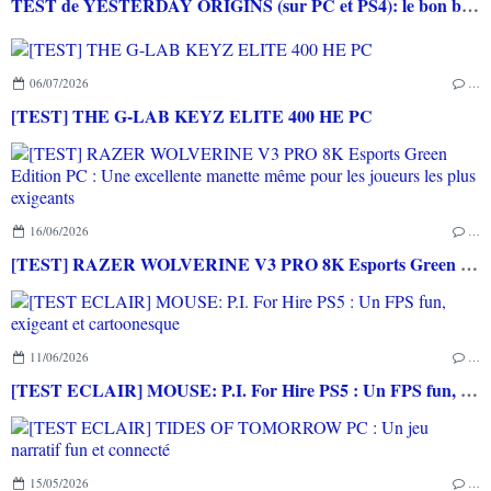
TEST de YESTERDAY ORIGINS (sur PC et PS4): le bon boulot des experts du point'n'click
06/07/2026
…
[TEST] THE G-LAB KEYZ ELITE 400 HE PC
16/06/2026
…
[TEST] RAZER WOLVERINE V3 PRO 8K Esports Green Edition PC : Une excellente manette même pour les joueurs les plus exigeants
11/06/2026
…
[TEST ECLAIR] MOUSE: P.I. For Hire PS5 : Un FPS fun, exigeant et cartoonesque
15/05/2026
…