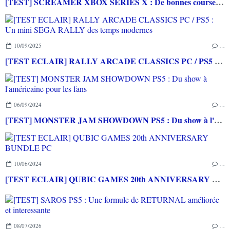
[TEST] SCREAMER XBOX SERIES X : De bonnes courses arcades à l'ancienne!
10/09/2025
…
[TEST ECLAIR] RALLY ARCADE CLASSICS PC / PS5 : Un mini SEGA RALLY des temps modernes
06/09/2024
…
[TEST] MONSTER JAM SHOWDOWN PS5 : Du show à l'américaine pour les fans
10/06/2024
…
[TEST ECLAIR] QUBIC GAMES 20th ANNIVERSARY BUNDLE PC
08/07/2026
…