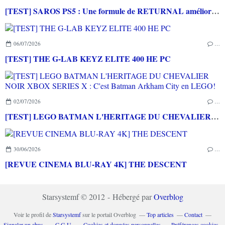
[TEST] SAROS PS5 : Une formule de RETURNAL améliorée et interessante
06/07/2026
…
[TEST] THE G-LAB KEYZ ELITE 400 HE PC
02/07/2026
…
[TEST] LEGO BATMAN L'HERITAGE DU CHEVALIER NOIR XBOX SERIES X : C'est Batman Arkham City en LEGO!
30/06/2026
…
[REVUE CINEMA BLU-RAY 4K] THE DESCENT
Starsystemf © 2012 - Hébergé par
Overblog
Voir le profil de
Starsystemf
sur le portail Overblog
Top articles
Contact
Signaler un abus
C.G.U.
Cookies et données personnelles
Préférences cookies