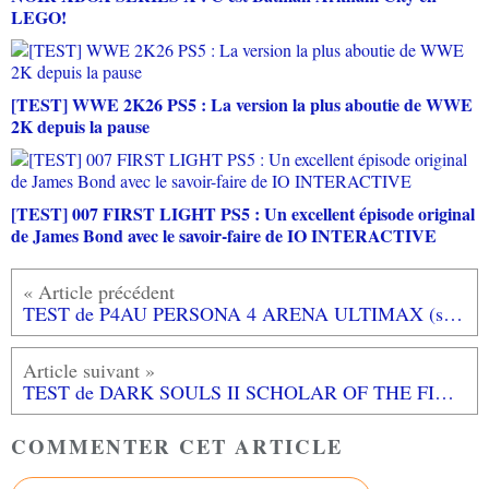
LEGO!
[TEST] WWE 2K26 PS5 : La version la plus aboutie de WWE
2K depuis la pause
[TEST] 007 FIRST LIGHT PS5 : Un excellent épisode original
de James Bond avec le savoir-faire de IO INTERACTIVE
TEST de P4AU PERSONA 4 ARENA ULTIMAX (sur XBOX 360): nerveux, efficace et coloré!
TEST de DARK SOULS II SCHOLAR OF THE FIRST SIN (sur PS4): une grosse évolution visuelle et du contenu en plus
COMMENTER CET ARTICLE