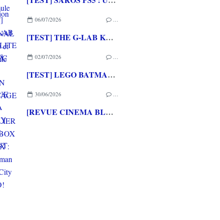
06/07/2026
…
[TEST] THE G-LAB KEYZ ELITE 400 HE PC
02/07/2026
…
[TEST] LEGO BATMAN L'HERITAGE DU CHEVALIER NOIR XBOX SERIES X : C'est Batman Arkham City en LEGO!
30/06/2026
…
[REVUE CINEMA BLU-RAY 4K] THE DESCENT