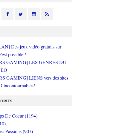
N] Des jeux vidéo gratuits sur
c'est possible !
RS GAMING] LES GENRES DU
DEO
S GAMING] LIENS vers des sites
incontournables!
ORIES
s De Coeur (1194)
10)
es Passions (907)