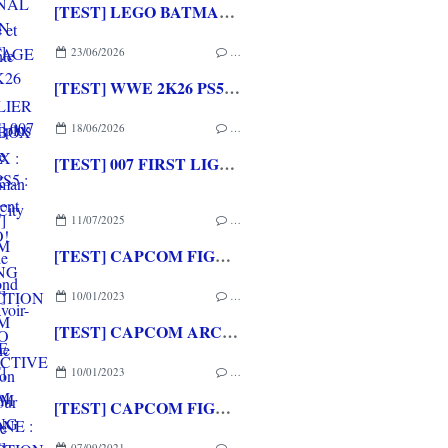
[TEST] LEGO BATMAN L'HERITAGE DU CHEVALIER NOIR XBOX SERIES X : C'est Batman Arkham City en LEGO!
23/06/2026
…
[TEST] WWE 2K26 PS5 : La version la plus aboutie de WWE 2K depuis la pause
18/06/2026
…
[TEST] 007 FIRST LIGHT PS5 : Un excellent épisode original de James Bond avec le savoir-faire de IO INTERACTIVE
11/07/2025
…
[TEST] CAPCOM FIGHTING COLLECTION 2 XBOX ONE : une compilation surtout pour les fans de baston!
10/01/2023
…
[TEST] CAPCOM ARCADE 2ND STADIUM XBOX ONE : Encore quelques raretés de plus!
10/01/2023
…
[TEST] CAPCOM FIGHTING COLLECTION XBOX ONE : Une super session de rattrapage!
07/09/2021
…