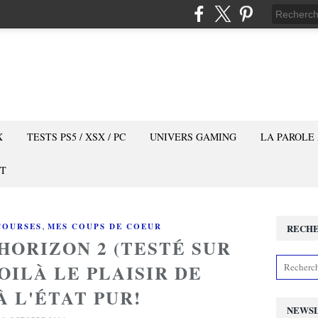
X
TESTS PS5 / XSX / PC
UNIVERS GAMING
LA PAROLE
T
,
COURSES
MES COUPS DE COEUR
RECH
HORIZON 2 (TESTÉ SUR
OILÀ LE PLAISIR DE
À L'ÉTAT PUR!
NEWS