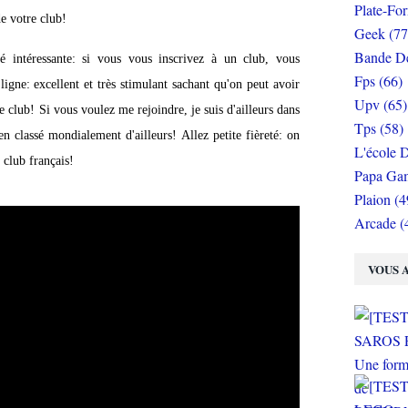
Plate-Fo
e votre club!
Geek (77
Bande De
é intéressante: si vous vous inscrivez à un club, vous
Fps (66)
ligne: excellent et très stimulant sachant qu'on peut avoir
Upv (65)
ub! Si vous voulez me rejoindre, je suis d'ailleurs dans
Tps (58)
n classé mondialement d'ailleurs! Allez petite fièreté: on
L'école D
r club français!
Papa Gam
Plaion (4
Arcade (
VOUS A