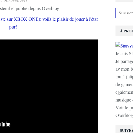
19 OCTOBRE 2014
stemf et publié depuis Overblog
À PRO
Je suis S
Je partag
av mon b
tout" (ht
de gameur
également
musique e
Voir le p
Overblog
SUIVE