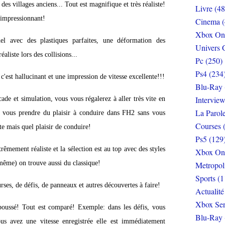
des villages anciens... Tout est magnifique et très réaliste!
Livre (48
t impressionnant!
Cinema (
Xbox On
l avec des plastiques parfaites, une déformation des
Univers 
aliste lors des collisions...
Pc (250)
Ps4 (234
c'est hallucinant et une impression de vitesse excellente!!!
Blu-Ray 
Interview
rcade et simulation, vous vous régalerez à aller très vite en
La Parol
s: vous prendre du plaisir à conduire dans FH2 sans vous
Courses 
ste mais quel plaisir de conduire!
Ps5 (129
rêmement réaliste et la sélection est au top avec des styles
Xbox On
même) on trouve aussi du classique!
Metropol
Sports (1
ses, de défis, de panneaux et autres découvertes à faire!
Actualité
Xbox Ser
poussé! Tout est comparé! Exemple: dans les défis, vous
Blu-Ray 
us avez une vitesse enregistrée elle est immédiatement