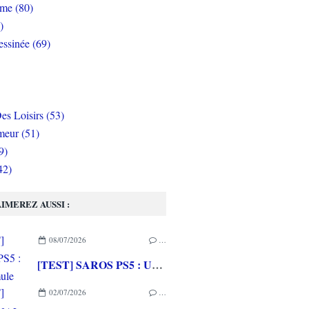
rme (80)
)
ssinée (69)
es Loisirs (53)
eur (51)
9)
42)
IMEREZ AUSSI :
08/07/2026
…
[TEST] SAROS PS5 : Une formule de RETURNAL améliorée et interessante
02/07/2026
…