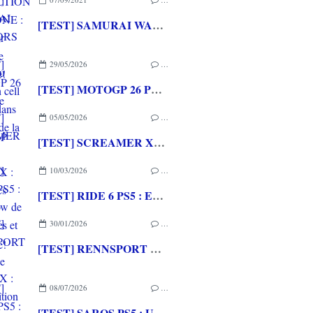
[TEST] SAMURAI WARRIORS 5 XBOX ONE : Du musou en cell shading dans la lignée de la saga
29/05/2026
…
[TEST] MOTOGP 26 PS5 : Une version MOTOGP 25.5 ++
05/05/2026
…
[TEST] SCREAMER XBOX SERIES X : De bonnes courses arcades à l'ancienne!
10/03/2026
…
[TEST] RIDE 6 PS5 : Entre show de deux roues et tradition, difficile de choisir...
30/01/2026
…
[TEST] RENNSPORT XBOX SERIES X : De l'ambition mais peu d'inspiration
08/07/2026
…
[TEST] SAROS PS5 : Une formule de RETURNAL améliorée et interessante