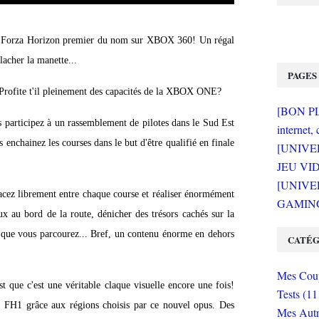
sur Forza Horizon premier du nom sur XBOX 360! Un régal
lacher la manette...
PAGES
Profite t'il pleinement des capacités de la XBOX ONE?
[BON PLA
s participez à un rassemblement de pilotes dans le Sud Est
internet, 
s enchainez les courses dans le but d'être qualifié en finale
[UNIVE
JEU VI
[UNIVER
ez librement entre chaque course et réaliser énormément
GAMING 
 au bord de la route, dénicher des trésors cachés sur la
tes que vous parcourez... Bref, un contenu énorme en dehors
CATÉG
Mes Coup
st que c'est une véritable claque visuelle encore une fois!
Tests (11
e FH1 grâce aux régions choisis par ce nouvel opus. Des
Mes Autr