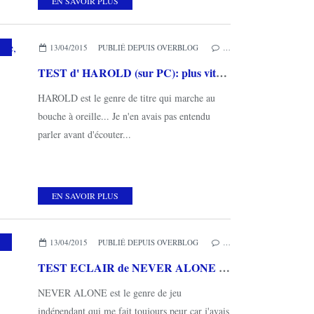
EN SAVOIR PLUS
LATE-FORME
,
RUNNER
13/04/2015
PUBLIÉ DEPUIS OVERBLOG
…
TEST d' HAROLD (sur PC): plus vite, plus haut, plus fort!
HAROLD est le genre de titre qui marche au
bouche à oreille... Je n'en avais pas entendu
parler avant d'écouter...
EN SAVOIR PLUS
13/04/2015
PUBLIÉ DEPUIS OVERBLOG
…
TEST ECLAIR de NEVER ALONE (sur PS4): magnifique et prenant!
NEVER ALONE est le genre de jeu
indépendant qui me fait toujours peur car j'avais