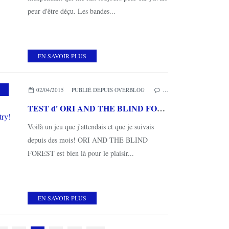
peur d'être déçu. Les bandes...
EN SAVOIR PLUS
ES COUPS DE COEUR
02/04/2015
PUBLIÉ DEPUIS OVERBLOG
…
TEST d' ORI AND THE BLIND FOREST (sur XBOX ONE): un magnifique et enchanteur Die And Retry!
Voilà un jeu que j'attendais et que je suivais
depuis des mois! ORI AND THE BLIND
FOREST est bien là pour le plaisir...
EN SAVOIR PLUS