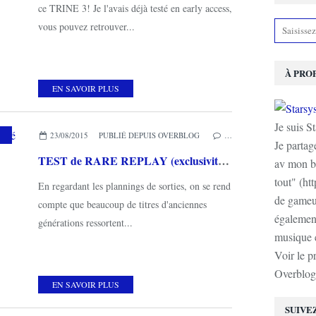
ce TRINE 3! Je l'avais déjà testé en early access,
vous pouvez retrouver...
À PRO
EN SAVOIR PLUS
Je suis S
,
COMBATS
,
COURSES
23/08/2015
PUBLIÉ DEPUIS OVERBLOG
…
Je partag
TEST de RARE REPLAY (exclusivité XBOX ONE): une compilation de remasters parfaite?
av mon b
tout" (ht
En regardant les plannings de sorties, on se rend
de gameur
compte que beaucoup de titres d'anciennes
également
générations ressortent...
musique e
Voir le p
Overblog
EN SAVOIR PLUS
SUIVE