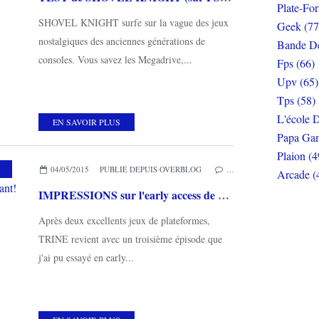
Plate-Fo
SHOVEL KNIGHT surfe sur la vague des jeux
Geek (77
nostalgiques des anciennes générations de
Bande De
consoles. Vous savez les Megadrive,...
Fps (66)
Upv (65)
Tps (58)
L'école D
EN SAVOIR PLUS
Papa Gam
Plaion (4
,
MES COUPS DE COEUR
04/05/2015
PUBLIÉ DEPUIS OVERBLOG
…
Arcade (
IMPRESSIONS sur l'early access de TRINE 3 (sur PC): magique et envoûtant!
Après deux excellents jeux de plateformes,
TRINE revient avec un troisième épisode que
j'ai pu essayé en early...