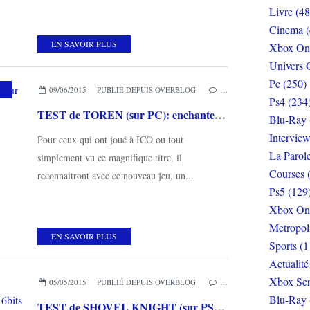
Livre (48
Cinema (
EN SAVOIR PLUS
Xbox On
Univers 
Pc (250)
09/06/2015
PUBLIÉ DEPUIS OVERBLOG
…
Ps4 (234
TEST de TOREN (sur PC): enchanteur mais techniquement pas à la hauteur...
Blu-Ray 
Interview
Pour ceux qui ont joué à ICO ou tout
La Parol
simplement vu ce magnifique titre, il
Courses 
reconnaitront avec ce nouveau jeu, un...
Ps5 (129
Xbox On
Metropol
EN SAVOIR PLUS
Sports (1
Actualité
Xbox Ser
05/05/2015
PUBLIÉ DEPUIS OVERBLOG
…
Blu-Ray 
TEST de SHOVEL KNIGHT (sur PS4): un hommage réussi aux jeux 8/16bits