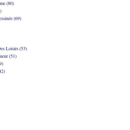
rme (80)
)
ssinée (69)
es Loisirs (53)
eur (51)
9)
42)