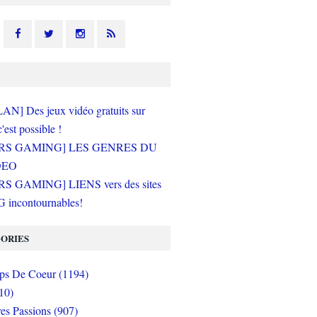
N] Des jeux vidéo gratuits sur
c'est possible !
RS GAMING] LES GENRES DU
DEO
S GAMING] LIENS vers des sites
incontournables!
ORIES
s De Coeur (1194)
10)
es Passions (907)