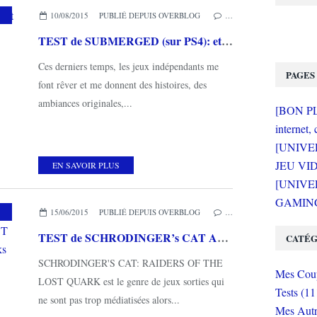
10/08/2015
PUBLIÉ DEPUIS OVERBLOG
…
TEST de SUBMERGED (sur PS4): et plouf...
Ces derniers temps, les jeux indépendants me
PAGES
font rêver et me donnent des histoires, des
ambiances originales,...
[BON PLA
internet, 
[UNIVE
JEU VI
EN SAVOIR PLUS
[UNIVER
GAMING 
ES COUPS DE COEUR
15/06/2015
PUBLIÉ DEPUIS OVERBLOG
…
TEST de SCHRODINGER’s CAT AND THE RAIDERS OF THE LOST QUARK (sur XBOX ONE): les quarks sont vos amis!
CATÉG
SCHRODINGER'S CAT: RAIDERS OF THE
Mes Coup
LOST QUARK est le genre de jeux sorties qui
Tests (11
ne sont pas trop médiatisées alors...
Mes Autr