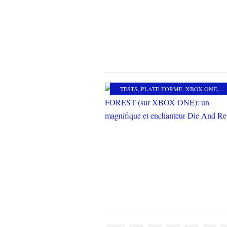
TESTS
,
PLATE-FORME
,
XBOX ONE
,
M