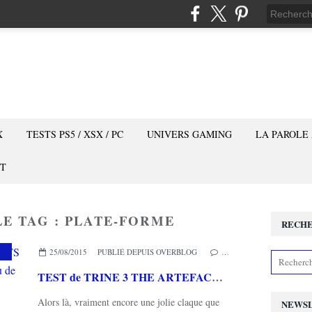
X
TESTS PS5 / XSX / PC
UNIVERS GAMING
LA PAROLE
T
LE TAG : PLATE-FORME
RECH
25/08/2015
PUBLIÉ DEPUIS OVERBLOG
…
TEST de TRINE 3 THE ARTEFACTS OF POWER (sur PC): le plus beau jeu de plate-formes!
Alors là, vraiment encore une jolie claque que
NEWS