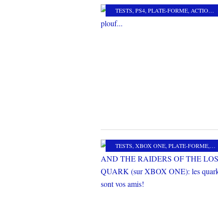
TESTS
,
PS4
,
PLATE-FORME
,
ACTION-AVENTURE
TESTS
,
XBOX ONE
,
PLATE-FORME
,
M