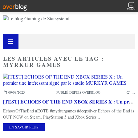
MENU
LES ARTICLES AVEC LE TAG :
MYRKUR GAMES
09/09/2025
PUBLIÉ DEPUIS OVERBLOG
…
[TEST] ECHOES OF THE END XBOX SERIES X : Un premier titre intéressant signé par le studio MURKYR GAMES
EchoesOfTheEnd #EOTE #myrkurgames #deepsilver Echoes of the End is
OUT NOW on Steam, PlayStation 5 and Xbox Series...
EN SAVOIR PLUS